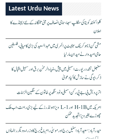
Latest Urdu News
کلواکنٹلہ کویتا کی سنکلپ سبھا، سماجی انصاف پر مبنی تلنگانہ کے نئے ایجنڈے کا
اعلان
مشی گن ڈیموکریٹک سینیٹ پرائمری میں عبدالسعید کی بڑی کامیابی، فلسطین
حامی امیدوار نے میدان مار لیا
سنبھل تشدد رپورٹ اسمبلی میں پیش، ضیاء الرحمٰن برق اور سہیل اقبال کا
ذکر، یوگی نے سازش کا کیا دعویٰ
اتر پردیش بی جے پی رکن اسمبلی ونود سنگھ پر خاتون کے سنگین الزامات
امریکہ میں H-1B اور L-1 ویزا ہولڈرز کے لیے بڑی راحت، اب ملک
چھوڑے بغیر ویزا تجدید ممکن
حیدرآباد: سعیدآباد اسٹیل برج اور موسیٰ رام باغ برج کا وزراء و دیگر رہنماؤں