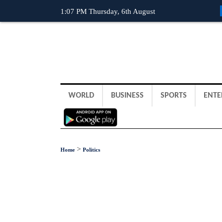
1:07 PM Thursday, 6th August
WORLD
BUSINESS
SPORTS
ENTE
>
Home
Politics