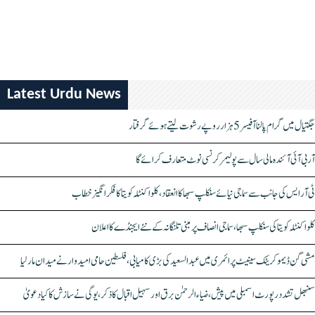
Latest Urdu News
جگتیال میں گرام پالنا آفیسر 5 ہزار روپے رشوت لیتے ہوئے گرفتار
آر بی آئی آئندہ مالی سال سے پولیمر کرنسی نوٹ متعارف کرائے گا
ٹی آر ایس کی جانب سے سماجی نیائے سنکلپ سبھا کا انعقاد، کلواکنٹلہ کویتا کا فکر انگیز خطاب
کلواکنٹلہ کویتا کی سنکلپ سبھا، سماجی انصاف پر مبنی تلنگانہ کے نئے ایجنڈے کا اعلان
مشی گن ڈیموکریٹک سینیٹ پرائمری میں عبدالسعید کی بڑی کامیابی، فلسطین حامی امیدوار نے میدان مار لیا
سنبھل تشدد رپورٹ اسمبلی میں پیش، ضیاء الرحمٰن برق اور سہیل اقبال کا ذکر، یوگی نے سازش کا کیا دعویٰ