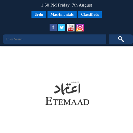
1:50 PM Friday, 7th August
Urdu
Matrimonials
Classifieds