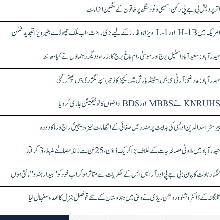
اتر پردیش بی جے پی رکن اسمبلی ونود سنگھ پر خاتون کے سنگین الزامات
امریکہ میں H-1B اور L-1 ویزا ہولڈرز کے لیے بڑی راحت، اب ملک چھوڑے بغیر ویزا تجدید ممکن
حیدرآباد: سعیدآباد اسٹیل برج اور موسیٰ رام باغ برج کا وزراء و دیگر رہنماؤں نے کیا معائنہ
حیدرآباد: عارضی آر ٹی سی بس اسٹینڈ بارش میں کیچڑ کا ڈھیر، سپر لگژری بس پھنس گئی
KNRUHS نے MBBS اور BDS داخلوں کا نوٹیفکیشن جاری کر دیا
بیرسٹر اسدالدین اویسی کی ہدایت پر مندر میں صفائی کے انتظامات تیز، دیپیش راج ورما کا دورہ
حیدرآباد میں ملاوٹی مصالحہ جات کے خلاف بڑا کریک ڈاؤن، 25 ٹن سے زائد مصالحے ضبط، 3 گرفتار
کنگنا رناوت کا بیان: بی جے پی اور آر ایس ایس کے نظریات سے متاثر ہو کر اب خود کو "بیدار ہندو" مانتی ہوں
تلنگانہ کے ڈاکٹر وشنو وردھن ریڈی نے دبئی میں ہندوستان کے نئے قونصل جنرل کا عہدہ سنبھال لیا