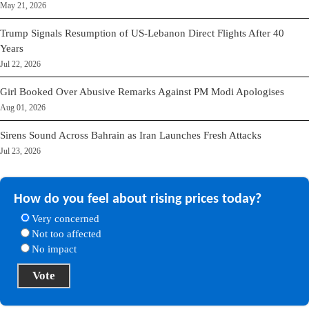
May 21, 2026
Trump Signals Resumption of US-Lebanon Direct Flights After 40
Years
Jul 22, 2026
Girl Booked Over Abusive Remarks Against PM Modi Apologises
Aug 01, 2026
Sirens Sound Across Bahrain as Iran Launches Fresh Attacks
Jul 23, 2026
How do you feel about rising prices today?
Very concerned
Not too affected
No impact