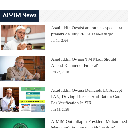
AIMIM News
Asaduddin Owaisi announces special rain
prayers on July 26 'Salat al-Istisqa'
Jul 15, 2026
Asaduddin Owaisi 'PM Modi Should
Attend Khamenei Funeral'
Jun 25, 2026
Asaduddin Owaisi Demands EC Accept
PAN, Driving Licence And Ration Cards
For Verification In SIR
Jun 11, 2026
AIMIM Qutbullapur President Mohammed
Muneeruddin interact with locals of