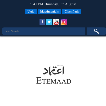
9:41 PM Thursday, 6th August
Urdu
Matrimonials
Classifieds