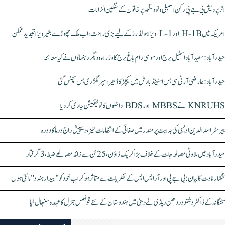
اتر پردیش بی جے پی رکن اسمبلی ونود سنگھ پر خاتون کے سنگین الزامات
امریکہ میں H-1B اور L-1 ویزا ہولڈرز کے لیے بڑی راحت، اب ملک چھوڑے بغیر ویزا تجدید ممکن
حیدرآباد: سعیدآباد اسٹیل برج اور موسیٰ رام باغ برج کا وزراء و دیگر رہنماؤں نے کیا معائنہ
حیدرآباد: عارضی آر ٹی سی بس اسٹینڈ بارش میں کیچڑ کا ڈھیر، سپر لگژری بس پھنس گئی
KNRUHS نے MBBS اور BDS داخلوں کا نوٹیفکیشن جاری کر دیا
بیرسٹر اسدالدین اویسی کی ہدایت پر مندر میں صفائی کے انتظامات تیز، دیپیش راج ورما کا دورہ
حیدرآباد میں ملاوٹی مصالحہ جات کے خلاف بڑا کریک ڈاؤن، 25 ٹن سے زائد مصالحے ضبط، 3 گرفتار
کنگنا رناوت کا بیان: بی جے پی اور آر ایس ایس کے نظریات سے متاثر ہو کر اب خود کو "بیدار ہندو" مانتی ہوں
تلنگانہ کے ڈاکٹر وشنو وردھن ریڈی نے دبئی میں ہندوستان کے نئے قونصل جنرل کا عہدہ سنبھال لیا