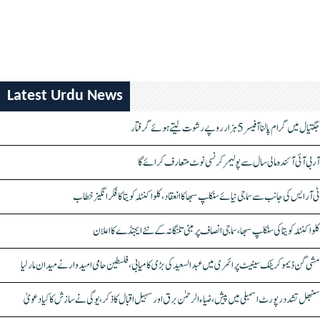
Latest Urdu News
جگتیال میں گرام پالنا آفیسر 5 ہزار روپے رشوت لیتے ہوئے گرفتار
آر بی آئی آئندہ مالی سال سے پولیمر کرنسی نوٹ متعارف کرائے گا
ٹی آر ایس کی جانب سے سماجی نیائے سنکلپ سبھا کا انعقاد، کلواکنٹلہ کویتا کا فکر انگیز خطاب
کلواکنٹلہ کویتا کی سنکلپ سبھا، سماجی انصاف پر مبنی تلنگانہ کے نئے ایجنڈے کا اعلان
مشی گن ڈیموکریٹک سینیٹ پرائمری میں عبدالسعید کی بڑی کامیابی، فلسطین حامی امیدوار نے میدان مار لیا
سنبھل تشدد رپورٹ اسمبلی میں پیش، ضیاء الرحمٰن برق اور سہیل اقبال کا ذکر، یوگی نے سازش کا کیا دعویٰ