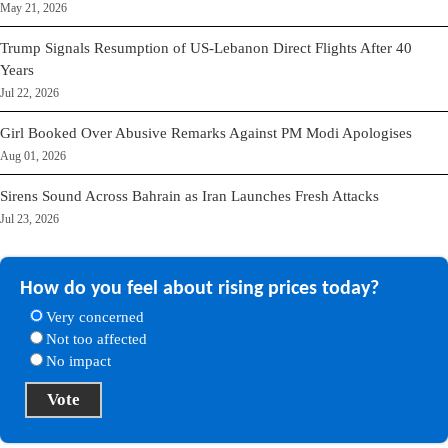
May 21, 2026
Trump Signals Resumption of US-Lebanon Direct Flights After 40
Years
Jul 22, 2026
Girl Booked Over Abusive Remarks Against PM Modi Apologises
Aug 01, 2026
Sirens Sound Across Bahrain as Iran Launches Fresh Attacks
Jul 23, 2026
How do you feel about rising prices today?
Very concerned
Not too affected
No impact