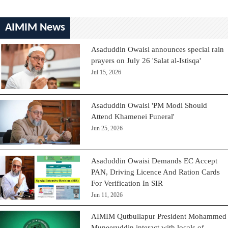
AIMIM News
Asaduddin Owaisi announces special rain
prayers on July 26 'Salat al-Istisqa'
Jul 15, 2026
Asaduddin Owaisi 'PM Modi Should
Attend Khamenei Funeral'
Jun 25, 2026
Asaduddin Owaisi Demands EC Accept
PAN, Driving Licence And Ration Cards
For Verification In SIR
Jun 11, 2026
AIMIM Qutbullapur President Mohammed
Muneeruddin interact with locals of