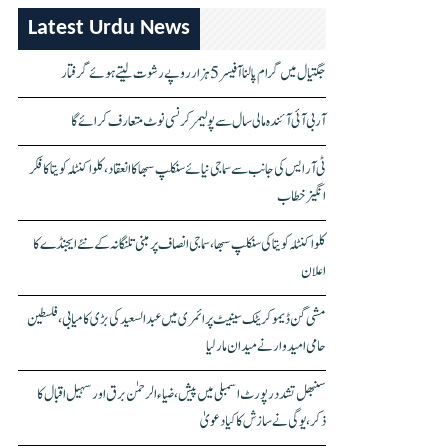
Latest Urdu News
جگتیال میں گرام پالنا آفیسر 5 ہزار روپے رشوت لیتے ہوئے گرفتار
آر بی آئی آئندہ مالی سال سے پولیمر کرنسی نوٹ متعارف کرائے گا
ٹی آر ایس کی جانب سے سماجی نیائے سنکلپ سبھا کا انعقاد، کلواکنٹلہ کویتا کا فکر
انگیز خطاب
کلواکنٹلہ کویتا کی سنکلپ سبھا، سماجی انصاف پر مبنی تلنگانہ کے نئے ایجنڈے کا
اعلان
مشی گن ڈیموکریٹک سینیٹ پرائمری میں عبدالسعید کی بڑی کامیابی، فلسطین
حامی امیدوار نے میدان مار لیا
سنبھل تشدد رپورٹ اسمبلی میں پیش، ضیاء الرحمٰن برق اور سہیل اقبال کا
ذکر، یوگی نے سازش کا کیا دعویٰ