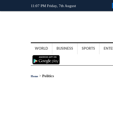
11:07 PM Friday, 7th August
WORLD
BUSINESS
SPORTS
ENTE
>
Politics
Home