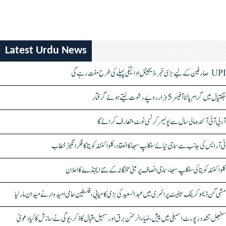
Latest Urdu News
UPI صارفین کے لیے بڑی خبر، ڈیجیٹل ادائیگی پہلے کی طرح مفت رہے گی
جگتیال میں گرام پالنا آفیسر 5 ہزار روپے رشوت لیتے ہوئے گرفتار
آر بی آئی آئندہ مالی سال سے پولیمر کرنسی نوٹ متعارف کرائے گا
ٹی آر ایس کی جانب سے سماجی نیائے سنکلپ سبھا کا انعقاد، کلواکنٹلہ کویتا کا فکر انگیز خطاب
کلواکنٹلہ کویتا کی سنکلپ سبھا، سماجی انصاف پر مبنی تلنگانہ کے نئے ایجنڈے کا اعلان
مشی گن ڈیموکریٹک سینیٹ پرائمری میں عبدالسعید کی بڑی کامیابی، فلسطین حامی امیدوار نے میدان مار لیا
سنبھل تشدد رپورٹ اسمبلی میں پیش، ضیاء الرحمٰن برق اور سہیل اقبال کا ذکر، یوگی نے سازش کا کیا دعویٰ