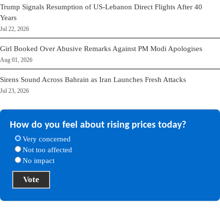
Trump Signals Resumption of US-Lebanon Direct Flights After 40
Years
Jul 22, 2026
Girl Booked Over Abusive Remarks Against PM Modi Apologises
Aug 01, 2026
Sirens Sound Across Bahrain as Iran Launches Fresh Attacks
Jul 23, 2026
How do you feel about rising prices today?
Very concerned
Not too affected
No impact