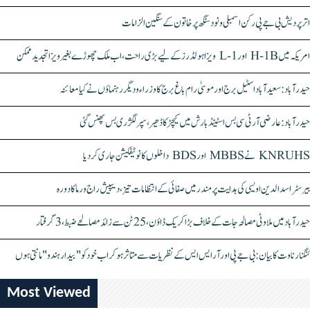
اتر پردیش بی جے پی رکن اسمبلی ونود سنگھ پر خاتون کے سنگین الزامات
امریکہ میں H-1B اور L-1 ویزا ہولڈرز کے لیے بڑی راحت، اب ملک چھوڑے بغیر ویزا تجدید ممکن
حیدرآباد: سعیدآباد اسٹیل برج اور موسیٰ رام باغ برج کا وزراء و دیگر رہنماؤں نے کیا معائنہ
حیدرآباد: عارضی آر ٹی سی بس اسٹینڈ بارش میں کیچڑ کا ڈھیر، سپر لگژری بس پھنس گئی
KNRUHS نے MBBS اور BDS داخلوں کا نوٹیفکیشن جاری کر دیا
بیرسٹر اسدالدین اویسی کی ہدایت پر مندر میں صفائی کے انتظامات تیز، دیپیش راج ورما کا دورہ
حیدرآباد میں ملاوٹی مصالحہ جات کے خلاف بڑا کریک ڈاؤن، 25 ٹن سے زائد مصالحے ضبط، 3 گرفتار
کنگنا رناوت کا بیان: بی جے پی اور آر ایس ایس کے نظریات سے متاثر ہو کر اب خود کو "بیدار ہندو" مانتی ہوں
Most Viewed