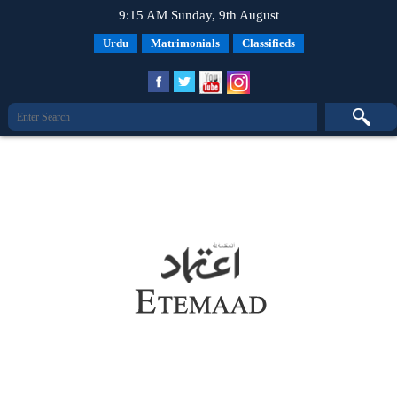
9:15 AM Sunday, 9th August
Urdu
Matrimonials
Classifieds