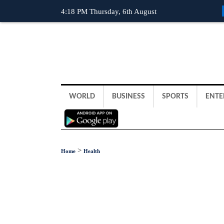
4:18 PM Thursday, 6th August
WORLD
BUSINESS
SPORTS
ENTE
>
Home
Health