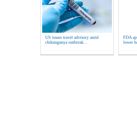
US issues travel advisory amid
FDA app
chikungunya outbreak...
lower ba