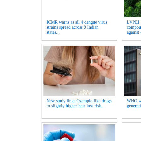
ICMR warns as all 4 dengue virus
LVPEI s
strains spread across 8 Indian
compoun
states...
against 
New study links Ozempic-like drugs
WHO war
to slightly higher hair loss risk...
generati