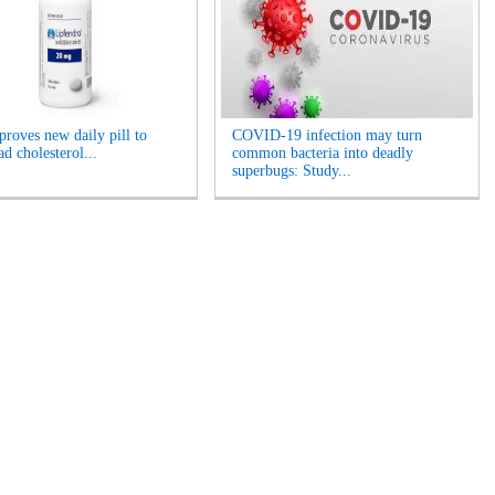
roves new daily pill to
COVID-19 infection may turn
d cholesterol...
common bacteria into deadly
superbugs: Study...