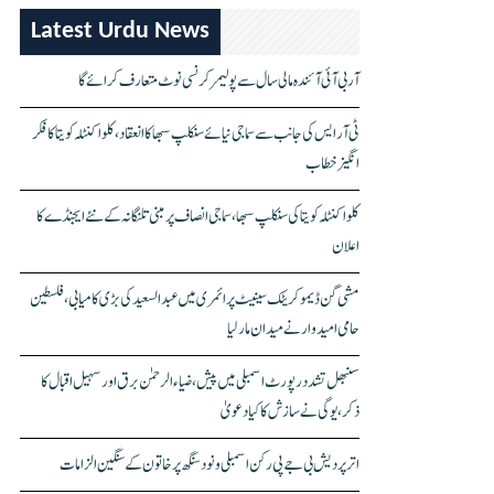
Latest Urdu News
آر بی آئی آئندہ مالی سال سے پولیمر کرنسی نوٹ متعارف کرائے گا
ٹی آر ایس کی جانب سے سماجی نیائے سنکلپ سبھا کا انعقاد، کلواکنٹلہ کویتا کا فکر
انگیز خطاب
کلواکنٹلہ کویتا کی سنکلپ سبھا، سماجی انصاف پر مبنی تلنگانہ کے نئے ایجنڈے کا
اعلان
مشی گن ڈیموکریٹک سینیٹ پرائمری میں عبدالسعید کی بڑی کامیابی، فلسطین
حامی امیدوار نے میدان مار لیا
سنبھل تشدد رپورٹ اسمبلی میں پیش، ضیاء الرحمٰن برق اور سہیل اقبال کا
ذکر، یوگی نے سازش کا کیا دعویٰ
اتر پردیش بی جے پی رکن اسمبلی ونود سنگھ پر خاتون کے سنگین الزامات