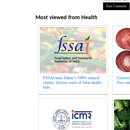
Most viewed from
Health
FSSAI bans Dabur's 100% natural
Colorect
claims; doctors warn of false health
five c
halo...