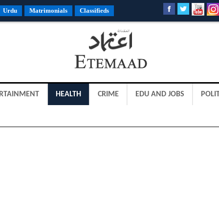
Urdu
Matrimonials
Classifieds
RTAINMENT
HEALTH
CRIME
EDU AND JOBS
POLIT