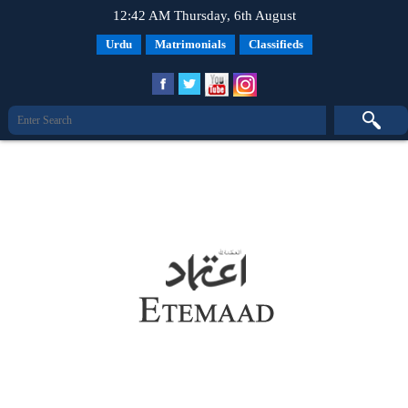
12:42 AM Thursday, 6th August
Urdu
Matrimonials
Classifieds