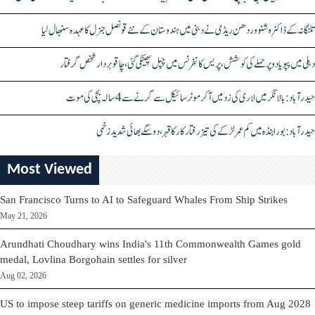
تلنگانہ کے ڈاکٹر وشنو وردھن ریڈی نے دبئی میں ہندوستان کے نئے قونصل جنرل کا عہدہ سنبھال لیا
دہلی میں پپو یادو پر حملے کی کوشش، پریس کانفرنس میں چپل پھینکی گئی، چاقو بردار شخص گرفتار
حیدرآباد: بالا نگر میں لاری کی زد میں آکر موٹرسائیکل سے گرنے سے 4 سالہ بچی کی موت
حیدرآباد: بورابنڈہ میں کم عمر لڑکے کی تیز رفتار کار کا قہر، دو سگے بھائی شدید زخمی
Most Viewed
San Francisco Turns to AI to Safeguard Whales From Ship Strikes
May 21, 2026
Arundhati Choudhary wins India's 11th Commonwealth Games gold
medal, Lovlina Borgohain settles for silver
Aug 02, 2026
US to impose steep tariffs on generic medicine imports from Aug 2028