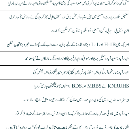
مشی گن ڈیموکریٹک سینیٹ پرائمری میں عبدالسعید کی بڑی کامیابی، فلسطین حامی امیدوار نے میدان مار لیا
سنبھل تشدد رپورٹ اسمبلی میں پیش، ضیاء الرحمٰن برق اور سہیل اقبال کا ذکر، یوگی نے سازش کا کیا دعویٰ
اتر پردیش بی جے پی رکن اسمبلی ونود سنگھ پر خاتون کے سنگین الزامات
امریکہ میں H-1B اور L-1 ویزا ہولڈرز کے لیے بڑی راحت، اب ملک چھوڑے بغیر ویزا تجدید ممکن
حیدرآباد: سعیدآباد اسٹیل برج اور موسیٰ رام باغ برج کا وزراء و دیگر رہنماؤں نے کیا معائنہ
حیدرآباد: عارضی آر ٹی سی بس اسٹینڈ بارش میں کیچڑ کا ڈھیر، سپر لگژری بس پھنس گئی
KNRUHS نے MBBS اور BDS داخلوں کا نوٹیفکیشن جاری کر دیا
بیرسٹر اسدالدین اویسی کی ہدایت پر مندر میں صفائی کے انتظامات تیز، دیپیش راج ورما کا دورہ
حیدرآباد میں ملاوٹی مصالحہ جات کے خلاف بڑا کریک ڈاؤن، 25 ٹن سے زائد مصالحے ضبط، 3 گرفتار
کنگنا رناوت کا بیان: بی جے پی اور آر ایس ایس کے نظریات سے متاثر ہو کر اب خود کو "بیدار ہندو" مانتی ہوں