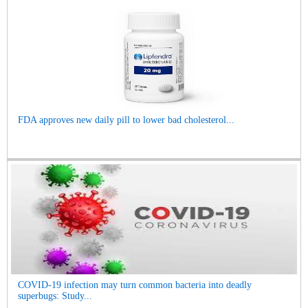
FDA approves new daily pill to lower bad cholesterol...
COVID-19 infection may turn common bacteria into deadly
superbugs: Study...