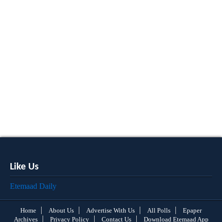
Like Us
Etemaad Daily
Home
About Us
Advertise With Us
All Polls
Epaper
Archives
Privacy Policy
Contact Us
Download Etemaad App