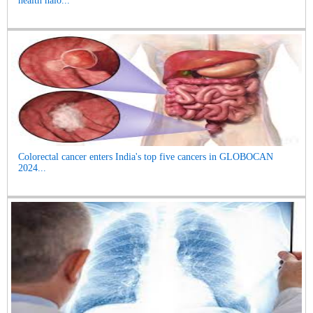
health halo...
Colorectal cancer enters India's top five cancers in GLOBOCAN
2024...