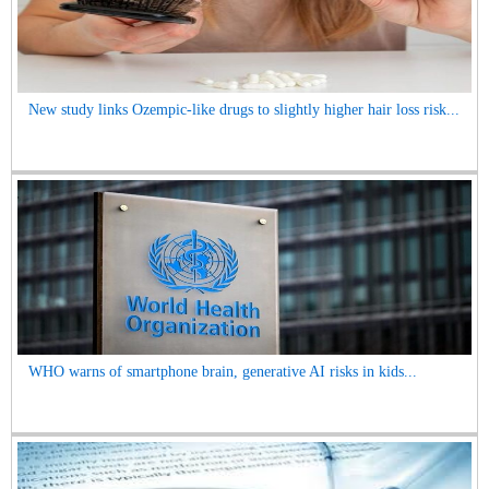
New study links Ozempic-like drugs to slightly higher hair loss risk...
WHO warns of smartphone brain, generative AI risks in kids...