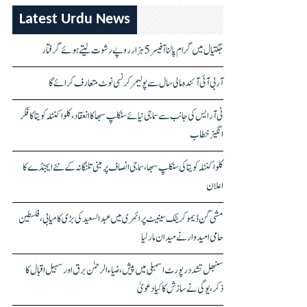
Latest Urdu News
جگتیال میں گرام پالنا آفیسر 5 ہزار روپے رشوت لیتے ہوئے گرفتار
آر بی آئی آئندہ مالی سال سے پولیمر کرنسی نوٹ متعارف کرائے گا
ٹی آر ایس کی جانب سے سماجی نیائے سنکلپ سبھا کا انعقاد، کلواکنٹلہ کویتا کا فکر
انگیز خطاب
کلواکنٹلہ کویتا کی سنکلپ سبھا، سماجی انصاف پر مبنی تلنگانہ کے نئے ایجنڈے کا
اعلان
مشی گن ڈیموکریٹک سینیٹ پرائمری میں عبدالسعید کی بڑی کامیابی، فلسطین
حامی امیدوار نے میدان مار لیا
سنبھل تشدد رپورٹ اسمبلی میں پیش، ضیاء الرحمٰن برق اور سہیل اقبال کا
ذکر، یوگی نے سازش کا کیا دعویٰ