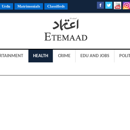
Urdu
Matrimonials
Classifieds
RTAINMENT
HEALTH
CRIME
EDU AND JOBS
POLIT