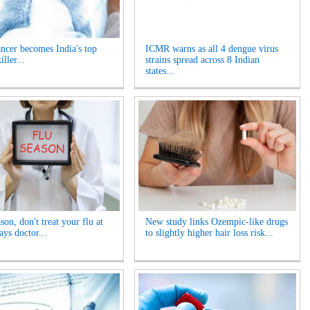
ncer becomes India's top
ICMR warns as all 4 dengue virus
iller...
strains spread across 8 Indian
states...
son, don't treat your flu at
New study links Ozempic-like drugs
ays doctor...
to slightly higher hair loss risk...