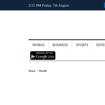
2:55 PM Friday, 7th August
WORLD
BUSINESS
SPORTS
ENTE
>
Home
Health