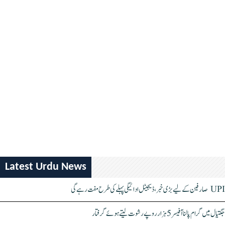
Latest Urdu News
UPI صارفین کے لیے بڑی خبر، ڈیجیٹل ادائیگی پہلے کی طرح مفت رہے گی
جگتیال میں گرام پالنا آفیسر 5 ہزار روپے رشوت لیتے ہوئے گرفتار