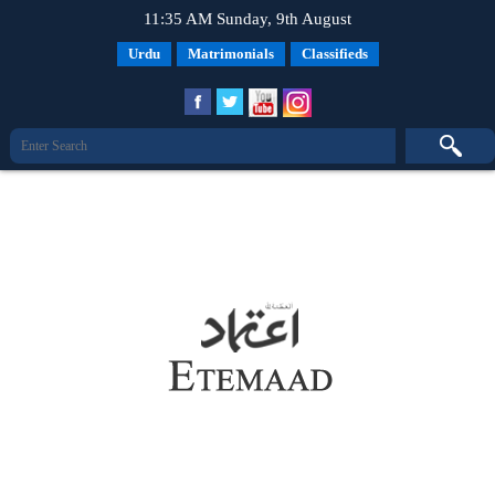
11:35 AM Sunday, 9th August
Urdu
Matrimonials
Classifieds