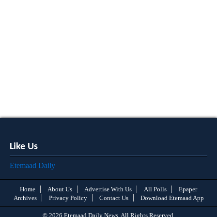
Like Us
Etemaad Daily
Home
About Us
Advertise With Us
All Polls
Epaper
Archives
Privacy Policy
Contact Us
Download Etemaad App
© 2026 Etemaad Daily News, All Rights Reserved.