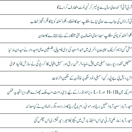
آر بی آئی آئندہ مالی سال سے پولیمر کرنسی نوٹ متعارف کرائے گا
ٹی آر ایس کی جانب سے سماجی نیائے سنکلپ سبھا کا انعقاد، کلواکنٹلہ کویتا کا فکر انگیز خطاب
کلواکنٹلہ کویتا کی سنکلپ سبھا، سماجی انصاف پر مبنی تلنگانہ کے نئے ایجنڈے کا اعلان
مشی گن ڈیموکریٹک سینیٹ پرائمری میں عبدالسعید کی بڑی کامیابی، فلسطین حامی امیدوار نے میدان مار لیا
سنبھل تشدد رپورٹ اسمبلی میں پیش، ضیاء الرحمٰن برق اور سہیل اقبال کا ذکر، یوگی نے سازش کا کیا دعویٰ
اتر پردیش بی جے پی رکن اسمبلی ونود سنگھ پر خاتون کے سنگین الزامات
امریکہ میں H-1B اور L-1 ویزا ہولڈرز کے لیے بڑی راحت، اب ملک چھوڑے بغیر ویزا تجدید ممکن
حیدرآباد: سعیدآباد اسٹیل برج اور موسیٰ رام باغ برج کا وزراء و دیگر رہنماؤں نے کیا معائنہ
حیدرآباد: عارضی آر ٹی سی بس اسٹینڈ بارش میں کیچڑ کا ڈھیر، سپر لگژری بس پھنس گئی