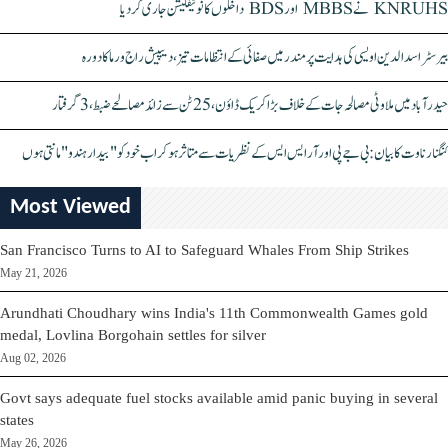
KNRUHS نے MBBS اور BDS داخلوں کا نوٹیفکیشن جاری کر دیا
بیرسٹر اسدالدین اویسی کی ہدایت پر مندر میں صفائی کے انتظامات تیز، دیپیش راج ورما کا دورہ
حیدرآباد میں ملاوٹی مصالحہ جات کے خلاف بڑا کریک ڈاؤن، 25 ٹن سے زائد مصالحے ضبط، 3 گرفتار
کنگنا رناوت کا بیان: بی جے پی اور آر ایس ایس کے نظریات سے متاثر ہو کر اب خود کو "بیدار ہندو" مانتی ہوں
Most Viewed
San Francisco Turns to AI to Safeguard Whales From Ship Strikes
May 21, 2026
Arundhati Choudhary wins India's 11th Commonwealth Games gold
medal, Lovlina Borgohain settles for silver
Aug 02, 2026
Govt says adequate fuel stocks available amid panic buying in several
states
May 26, 2026