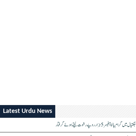
Latest Urdu News
جگتیال میں گرام پالنا آفیسر 5 ہزار روپے رشوت لیتے ہوئے گرفتار