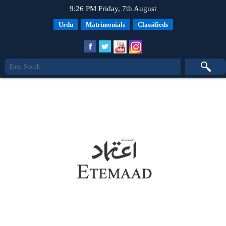
9:26 PM Friday, 7th August
Urdu
Matrimonials
Classifieds