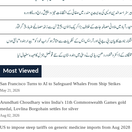
بیرسٹر اسدالدین اویسی کی ہدایت پر مندر میں صفائی کے انتظامات تیز، دیپیش راج ورما کا دورہ
حیدرآباد میں ملاوٹی مصالحہ جات کے خلاف بڑا کریک ڈاؤن، 25 ٹن سے زائد مصالحے ضبط، 3 گرفتار
کنگنا رناوت کا بیان: بی جے پی اور آر ایس ایس کے نظریات سے متاثر ہو کر اب خود کو "بیدار ہندو" مانتی ہوں
تلنگانہ کے ڈاکٹر وشنو وردھن ریڈی نے دبئی میں ہندوستان کے نئے قونصل جنرل کا عہدہ سنبھال لیا
Most Viewed
San Francisco Turns to AI to Safeguard Whales From Ship Strikes
May 21, 2026
Arundhati Choudhary wins India's 11th Commonwealth Games gold
medal, Lovlina Borgohain settles for silver
Aug 02, 2026
US to impose steep tariffs on generic medicine imports from Aug 2028