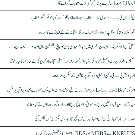
آر بی آئی آئندہ مالی سال سے پولیمر کرنسی نوٹ متعارف کرائے گا
ٹی آر ایس کی جانب سے سماجی نیائے سنکلپ سبھا کا انعقاد، کلواکنٹلہ کویتا کا فکر انگیز خطاب
کلواکنٹلہ کویتا کی سنکلپ سبھا، سماجی انصاف پر مبنی تلنگانہ کے نئے ایجنڈے کا اعلان
مشی گن ڈیموکریٹک سینیٹ پرائمری میں عبدالسعید کی بڑی کامیابی، فلسطین حامی امیدوار نے میدان مار لیا
سنبھل تشدد رپورٹ اسمبلی میں پیش، ضیاء الرحمٰن برق اور سہیل اقبال کا ذکر، یوگی نے سازش کا کیا دعویٰ
اتر پردیش بی جے پی رکن اسمبلی ونود سنگھ پر خاتون کے سنگین الزامات
امریکہ میں H-1B اور L-1 ویزا ہولڈرز کے لیے بڑی راحت، اب ملک چھوڑے بغیر ویزا تجدید ممکن
حیدرآباد: سعیدآباد اسٹیل برج اور موسیٰ رام باغ برج کا وزراء و دیگر رہنماؤں نے کیا معائنہ
حیدرآباد: عارضی آر ٹی سی بس اسٹینڈ بارش میں کیچڑ کا ڈھیر، سپر لگژری بس پھنس گئی
KNRUHS نے MBBS اور BDS داخلوں کا نوٹیفکیشن جاری کر دیا