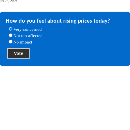
Jul 23, 2026
How do you feel about rising prices today?
Very concerned
Not too affected
No impact