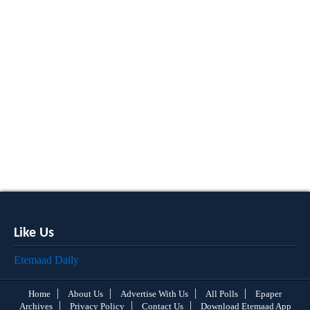
Like Us
Etemaad Daily
Home
About Us
Advertise With Us
All Polls
Epaper
Archives
Privacy Policy
Contact Us
Download Etemaad App