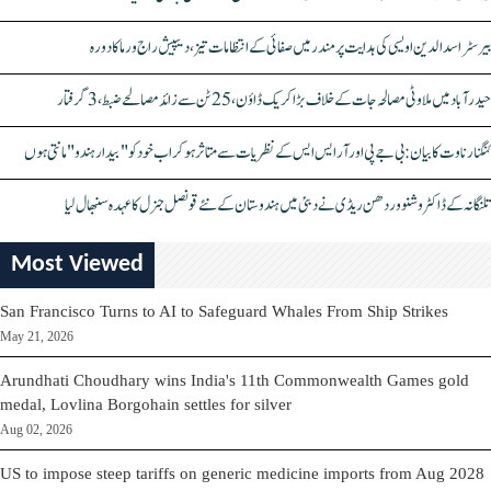
بیرسٹر اسدالدین اویسی کی ہدایت پر مندر میں صفائی کے انتظامات تیز، دیپیش راج ورما کا دورہ
حیدرآباد میں ملاوٹی مصالحہ جات کے خلاف بڑا کریک ڈاؤن، 25 ٹن سے زائد مصالحے ضبط، 3 گرفتار
کنگنا رناوت کا بیان: بی جے پی اور آر ایس ایس کے نظریات سے متاثر ہو کر اب خود کو "بیدار ہندو" مانتی ہوں
تلنگانہ کے ڈاکٹر وشنو وردھن ریڈی نے دبئی میں ہندوستان کے نئے قونصل جنرل کا عہدہ سنبھال لیا
Most Viewed
San Francisco Turns to AI to Safeguard Whales From Ship Strikes
May 21, 2026
Arundhati Choudhary wins India's 11th Commonwealth Games gold
medal, Lovlina Borgohain settles for silver
Aug 02, 2026
US to impose steep tariffs on generic medicine imports from Aug 2028