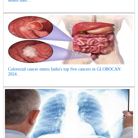
health halo...
Colorectal cancer enters India's top five cancers in GLOBOCAN
2024...