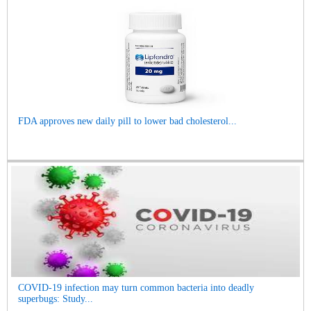
FDA approves new daily pill to lower bad cholesterol...
COVID-19 infection may turn common bacteria into deadly
superbugs: Study...