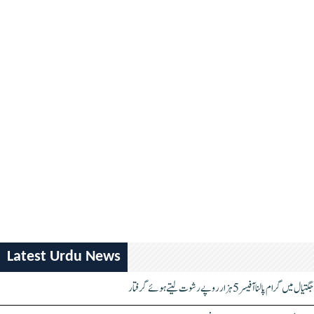
Latest Urdu News
جگتیال میں گرام پالنا آفیسر 5 ہزار روپے رشوت لیتے ہوئے گرفتار