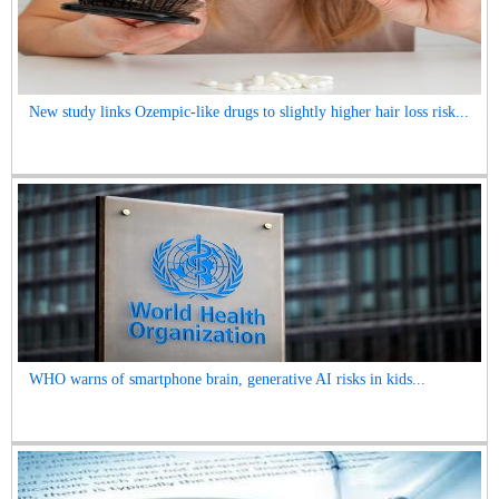
New study links Ozempic-like drugs to slightly higher hair loss risk...
WHO warns of smartphone brain, generative AI risks in kids...