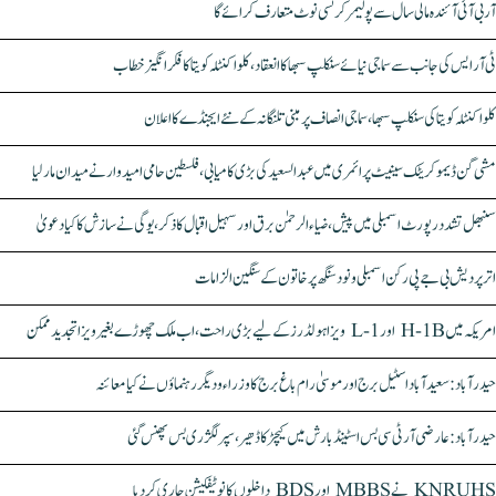
آر بی آئی آئندہ مالی سال سے پولیمر کرنسی نوٹ متعارف کرائے گا
ٹی آر ایس کی جانب سے سماجی نیائے سنکلپ سبھا کا انعقاد، کلواکنٹلہ کویتا کا فکر انگیز خطاب
کلواکنٹلہ کویتا کی سنکلپ سبھا، سماجی انصاف پر مبنی تلنگانہ کے نئے ایجنڈے کا اعلان
مشی گن ڈیموکریٹک سینیٹ پرائمری میں عبدالسعید کی بڑی کامیابی، فلسطین حامی امیدوار نے میدان مار لیا
سنبھل تشدد رپورٹ اسمبلی میں پیش، ضیاء الرحمٰن برق اور سہیل اقبال کا ذکر، یوگی نے سازش کا کیا دعویٰ
اتر پردیش بی جے پی رکن اسمبلی ونود سنگھ پر خاتون کے سنگین الزامات
امریکہ میں H-1B اور L-1 ویزا ہولڈرز کے لیے بڑی راحت، اب ملک چھوڑے بغیر ویزا تجدید ممکن
حیدرآباد: سعیدآباد اسٹیل برج اور موسیٰ رام باغ برج کا وزراء و دیگر رہنماؤں نے کیا معائنہ
حیدرآباد: عارضی آر ٹی سی بس اسٹینڈ بارش میں کیچڑ کا ڈھیر، سپر لگژری بس پھنس گئی
KNRUHS نے MBBS اور BDS داخلوں کا نوٹیفکیشن جاری کر دیا