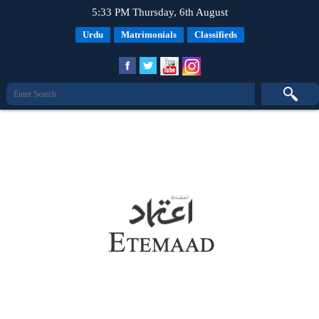
5:33 PM Thursday, 6th August
Urdu
Matrimonials
Classifieds