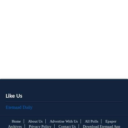
Like Us
Etemaad Daily
Home
About Us
Advertise With Us
All Polls
Epaper
Archives
Privacy Policy
Contact Us
Download Etemaad App