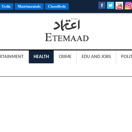
Urdu
Matrimonials
Classifieds
RTAINMENT
HEALTH
CRIME
EDU AND JOBS
POLIT