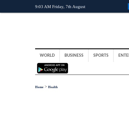
9:03 AM Friday, 7th August
WORLD
BUSINESS
SPORTS
ENTE
>
Home
Health