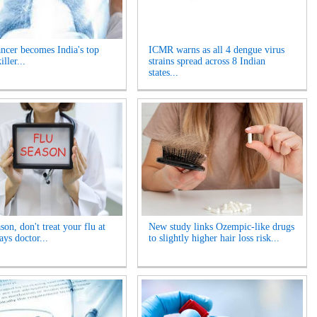
ncer becomes India's top
ICMR warns as all 4 dengue virus
iller...
strains spread across 8 Indian
states...
son, don't treat your flu at
New study links Ozempic-like drugs
ays doctor...
to slightly higher hair loss risk...