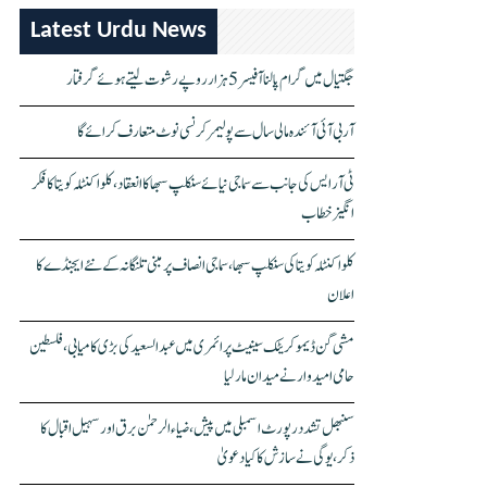
Latest Urdu News
جگتیال میں گرام پالنا آفیسر 5 ہزار روپے رشوت لیتے ہوئے گرفتار
آر بی آئی آئندہ مالی سال سے پولیمر کرنسی نوٹ متعارف کرائے گا
ٹی آر ایس کی جانب سے سماجی نیائے سنکلپ سبھا کا انعقاد، کلواکنٹلہ کویتا کا فکر
انگیز خطاب
کلواکنٹلہ کویتا کی سنکلپ سبھا، سماجی انصاف پر مبنی تلنگانہ کے نئے ایجنڈے کا
اعلان
مشی گن ڈیموکریٹک سینیٹ پرائمری میں عبدالسعید کی بڑی کامیابی، فلسطین
حامی امیدوار نے میدان مار لیا
سنبھل تشدد رپورٹ اسمبلی میں پیش، ضیاء الرحمٰن برق اور سہیل اقبال کا
ذکر، یوگی نے سازش کا کیا دعویٰ