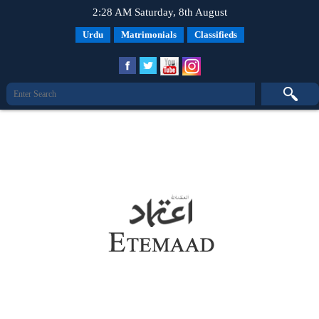
2:28 AM Saturday, 8th August
Urdu
Matrimonials
Classifieds