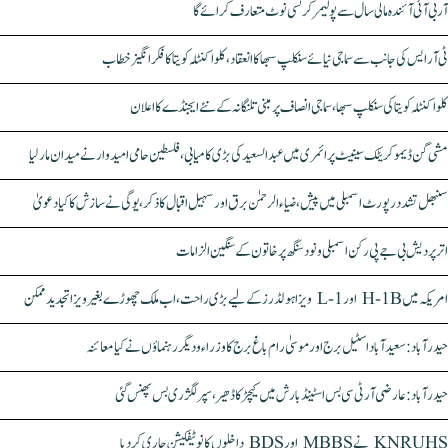
آر بی آئی آئندہ مالی سال سے پولیمر کرنسی نوٹ متعارف کرائے گا
ٹی آر ایس کی جانب سے سماجی نیائے سنکلپ سبھا کا انعقاد، کلواکنٹلہ کویتا کا فکر انگیز خطاب
کلواکنٹلہ کویتا کی سنکلپ سبھا، سماجی انصاف پر مبنی تلنگانہ کے نئے ایجنڈے کا اعلان
مشی گن ڈیموکریٹک سینیٹ پرائمری میں عبدالسعید کی بڑی کامیابی، فلسطین حامی امیدوار نے میدان مار لیا
سنبھل تشدد رپورٹ اسمبلی میں پیش، ضیاء الرحمٰن برق اور سہیل اقبال کا ذکر، یوگی نے سازش کا کیا دعویٰ
اتر پردیش بی جے پی رکن اسمبلی ونود سنگھ پر خاتون کے سنگین الزامات
امریکہ میں H-1B اور L-1 ویزا ہولڈرز کے لیے بڑی راحت، اب ملک چھوڑے بغیر ویزا تجدید ممکن
حیدرآباد: سعیدآباد اسٹیل برج اور موسیٰ رام باغ برج کا وزراء و دیگر رہنماؤں نے کیا معائنہ
حیدرآباد: عارضی آر ٹی سی بس اسٹینڈ بارش میں کیچڑ کا ڈھیر، سپر لگژری بس پھنس گئی
KNRUHS نے MBBS اور BDS داخلوں کا نوٹیفکیشن جاری کر دیا