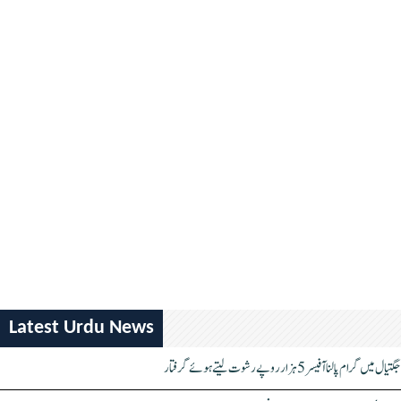
Latest Urdu News
جگتیال میں گرام پالنا آفیسر 5 ہزار روپے رشوت لیتے ہوئے گرفتار