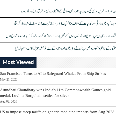
بیرسٹر اسدالدین اویسی کی ہدایت پر مندر میں صفائی کے انتظامات تیز، دیپیش راج ورما کا دورہ
حیدرآباد میں ملاوٹی مصالحہ جات کے خلاف بڑا کریک ڈاؤن، 25 ٹن سے زائد مصالحے ضبط، 3 گرفتار
کنگنا رناوت کا بیان: بی جے پی اور آر ایس ایس کے نظریات سے متاثر ہو کر اب خود کو "بیدار ہندو" مانتی ہوں
تلنگانہ کے ڈاکٹر وشنو وردھن ریڈی نے دبئی میں ہندوستان کے نئے قونصل جنرل کا عہدہ سنبھال لیا
Most Viewed
San Francisco Turns to AI to Safeguard Whales From Ship Strikes
May 21, 2026
Arundhati Choudhary wins India's 11th Commonwealth Games gold
medal, Lovlina Borgohain settles for silver
Aug 02, 2026
US to impose steep tariffs on generic medicine imports from Aug 2028