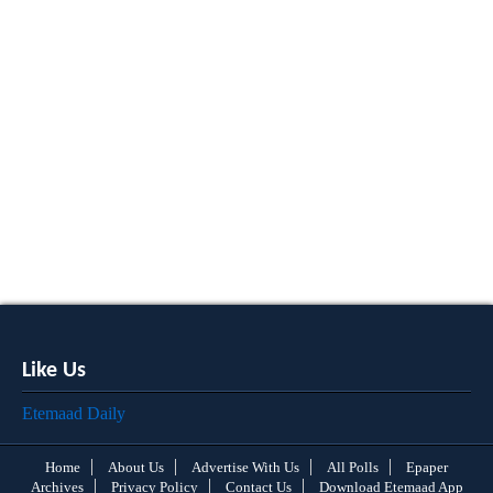
Like Us
Etemaad Daily
Home
About Us
Advertise With Us
All Polls
Epaper
Archives
Privacy Policy
Contact Us
Download Etemaad App