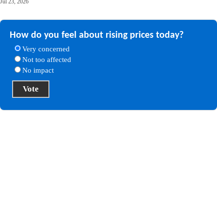
Jul 23, 2026
How do you feel about rising prices today?
Very concerned
Not too affected
No impact