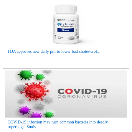
FDA approves new daily pill to lower bad cholesterol...
COVID-19 infection may turn common bacteria into deadly
superbugs: Study...