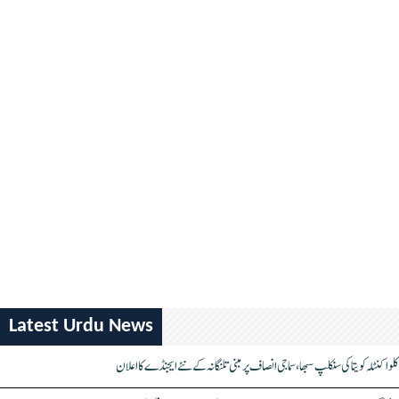
Latest Urdu News
کلواکنٹلہ کویتا کی سنکلپ سبھا، سماجی انصاف پر مبنی تلنگانہ کے نئے ایجنڈے کا اعلان