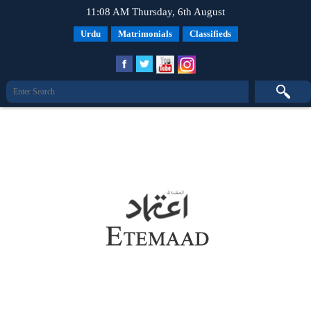
11:08 AM Thursday, 6th August
Urdu
Matrimonials
Classifieds