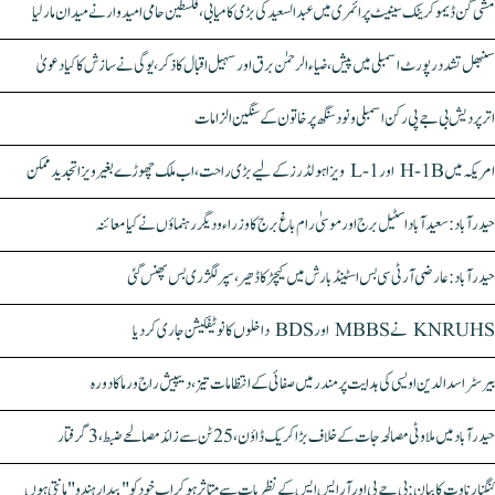
مشی گن ڈیموکریٹک سینیٹ پرائمری میں عبدالسعید کی بڑی کامیابی، فلسطین حامی امیدوار نے میدان مار لیا
سنبھل تشدد رپورٹ اسمبلی میں پیش، ضیاء الرحمٰن برق اور سہیل اقبال کا ذکر، یوگی نے سازش کا کیا دعویٰ
اتر پردیش بی جے پی رکن اسمبلی ونود سنگھ پر خاتون کے سنگین الزامات
امریکہ میں H-1B اور L-1 ویزا ہولڈرز کے لیے بڑی راحت، اب ملک چھوڑے بغیر ویزا تجدید ممکن
حیدرآباد: سعیدآباد اسٹیل برج اور موسیٰ رام باغ برج کا وزراء و دیگر رہنماؤں نے کیا معائنہ
حیدرآباد: عارضی آر ٹی سی بس اسٹینڈ بارش میں کیچڑ کا ڈھیر، سپر لگژری بس پھنس گئی
KNRUHS نے MBBS اور BDS داخلوں کا نوٹیفکیشن جاری کر دیا
بیرسٹر اسدالدین اویسی کی ہدایت پر مندر میں صفائی کے انتظامات تیز، دیپیش راج ورما کا دورہ
حیدرآباد میں ملاوٹی مصالحہ جات کے خلاف بڑا کریک ڈاؤن، 25 ٹن سے زائد مصالحے ضبط، 3 گرفتار
کنگنا رناوت کا بیان: بی جے پی اور آر ایس ایس کے نظریات سے متاثر ہو کر اب خود کو "بیدار ہندو" مانتی ہوں