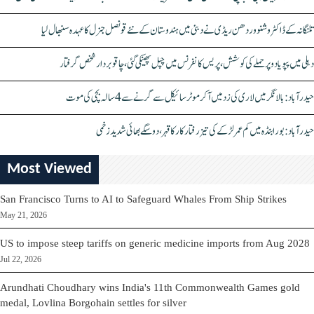
تلنگانہ کے ڈاکٹر وشنو وردھن ریڈی نے دبئی میں ہندوستان کے نئے قونصل جنرل کا عہدہ سنبھال لیا
دہلی میں پپو یادو پر حملے کی کوشش، پریس کانفرنس میں چپل پھینکی گئی، چاقو بردار شخص گرفتار
حیدرآباد: بالا نگر میں لاری کی زد میں آکر موٹرسائیکل سے گرنے سے 4 سالہ بچی کی موت
حیدرآباد: بورابنڈہ میں کم عمر لڑکے کی تیز رفتار کار کا قہر، دو سگے بھائی شدید زخمی
Most Viewed
San Francisco Turns to AI to Safeguard Whales From Ship Strikes
May 21, 2026
US to impose steep tariffs on generic medicine imports from Aug 2028
Jul 22, 2026
Arundhati Choudhary wins India's 11th Commonwealth Games gold
medal, Lovlina Borgohain settles for silver