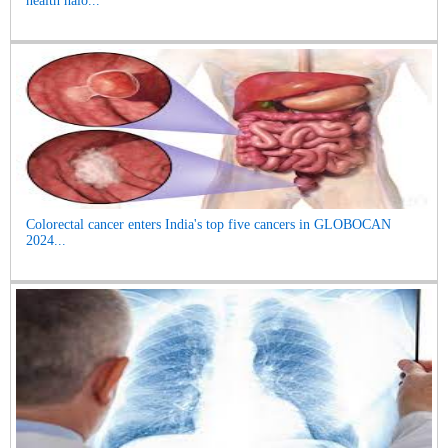
health halo...
Colorectal cancer enters India's top five cancers in GLOBOCAN
2024...