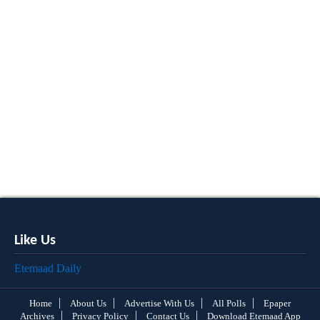
Like Us
Etemaad Daily
Home
About Us
Advertise With Us
All Polls
Epaper
Archives
Privacy Policy
Contact Us
Download Etemaad App