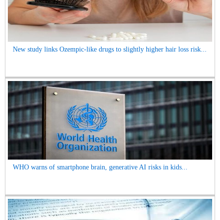
New study links Ozempic-like drugs to slightly higher hair loss risk...
WHO warns of smartphone brain, generative AI risks in kids...