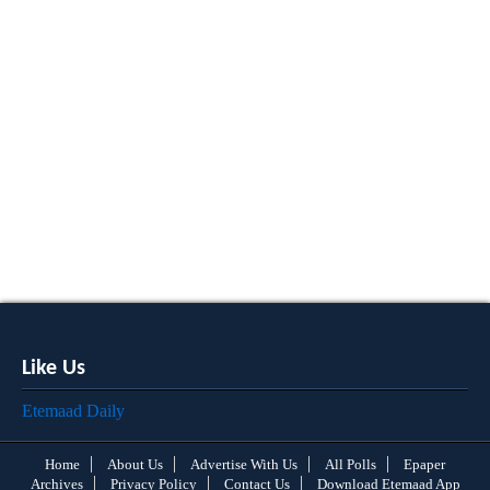
Like Us
Etemaad Daily
Home
About Us
Advertise With Us
All Polls
Epaper
Archives
Privacy Policy
Contact Us
Download Etemaad App