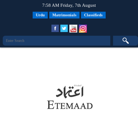
7:58 AM Friday, 7th August
Urdu
Matrimonials
Classifieds