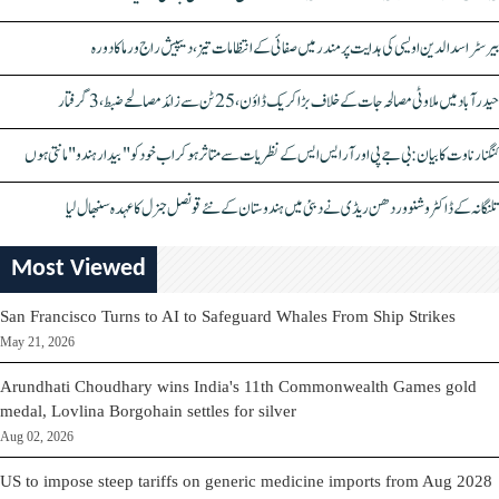
بیرسٹر اسدالدین اویسی کی ہدایت پر مندر میں صفائی کے انتظامات تیز، دیپیش راج ورما کا دورہ
حیدرآباد میں ملاوٹی مصالحہ جات کے خلاف بڑا کریک ڈاؤن، 25 ٹن سے زائد مصالحے ضبط، 3 گرفتار
کنگنا رناوت کا بیان: بی جے پی اور آر ایس ایس کے نظریات سے متاثر ہو کر اب خود کو "بیدار ہندو" مانتی ہوں
تلنگانہ کے ڈاکٹر وشنو وردھن ریڈی نے دبئی میں ہندوستان کے نئے قونصل جنرل کا عہدہ سنبھال لیا
Most Viewed
San Francisco Turns to AI to Safeguard Whales From Ship Strikes
May 21, 2026
Arundhati Choudhary wins India's 11th Commonwealth Games gold
medal, Lovlina Borgohain settles for silver
Aug 02, 2026
US to impose steep tariffs on generic medicine imports from Aug 2028