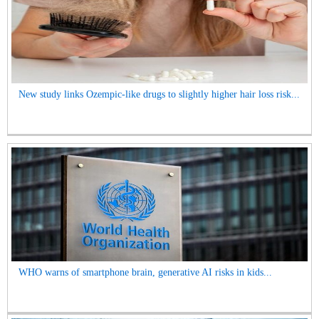
New study links Ozempic-like drugs to slightly higher hair loss risk...
WHO warns of smartphone brain, generative AI risks in kids...