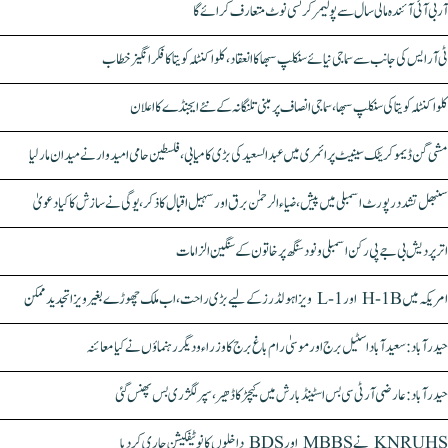
آر بی آئی آئندہ مالی سال سے پولیمر کرنسی نوٹ متعارف کرائے گا
ٹی آر ایس کی جانب سے سماجی نیائے سنکلپ سبھا کا انعقاد، کلواکنٹلہ کویتا کا فکر انگیز خطاب
کلواکنٹلہ کویتا کی سنکلپ سبھا، سماجی انصاف پر مبنی تلنگانہ کے نئے ایجنڈے کا اعلان
مشی گن ڈیموکریٹک سینیٹ پرائمری میں عبدالسعید کی بڑی کامیابی، فلسطین حامی امیدوار نے میدان مار لیا
سنبھل تشدد رپورٹ اسمبلی میں پیش، ضیاء الرحمٰن برق اور سہیل اقبال کا ذکر، یوگی نے سازش کا کیا دعویٰ
اتر پردیش بی جے پی رکن اسمبلی ونود سنگھ پر خاتون کے سنگین الزامات
امریکہ میں H-1B اور L-1 ویزا ہولڈرز کے لیے بڑی راحت، اب ملک چھوڑے بغیر ویزا تجدید ممکن
حیدرآباد: سعیدآباد اسٹیل برج اور موسیٰ رام باغ برج کا وزراء و دیگر رہنماؤں نے کیا معائنہ
حیدرآباد: عارضی آر ٹی سی بس اسٹینڈ بارش میں کیچڑ کا ڈھیر، سپر لگژری بس پھنس گئی
KNRUHS نے MBBS اور BDS داخلوں کا نوٹیفکیشن جاری کر دیا