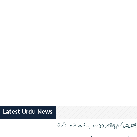
Latest Urdu News
جگتیال میں گرام پالنا آفیسر 5 ہزار روپے رشوت لیتے ہوئے گرفتار