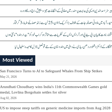
بیرسٹر اسدالدین اویسی کی ہدایت پر مندر میں صفائی کے انتظامات تیز، دیپیش راج ورما کا دورہ
حیدرآباد میں ملاوٹی مصالحہ جات کے خلاف بڑا کریک ڈاؤن، 25 ٹن سے زائد مصالحے ضبط، 3 گرفتار
کنگنا رناوت کا بیان: بی جے پی اور آر ایس ایس کے نظریات سے متاثر ہو کر اب خود کو "بیدار ہندو" مانتی ہوں
تلنگانہ کے ڈاکٹر وشنو وردھن ریڈی نے دبئی میں ہندوستان کے نئے قونصل جنرل کا عہدہ سنبھال لیا
Most Viewed
San Francisco Turns to AI to Safeguard Whales From Ship Strikes
May 21, 2026
Arundhati Choudhary wins India's 11th Commonwealth Games gold
medal, Lovlina Borgohain settles for silver
Aug 02, 2026
US to impose steep tariffs on generic medicine imports from Aug 2028