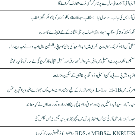
آر بی آئی آئندہ مالی سال سے پولیمر کرنسی نوٹ متعارف کرائے گا
ٹی آر ایس کی جانب سے سماجی نیائے سنکلپ سبھا کا انعقاد، کلواکنٹلہ کویتا کا فکر انگیز خطاب
کلواکنٹلہ کویتا کی سنکلپ سبھا، سماجی انصاف پر مبنی تلنگانہ کے نئے ایجنڈے کا اعلان
مشی گن ڈیموکریٹک سینیٹ پرائمری میں عبدالسعید کی بڑی کامیابی، فلسطین حامی امیدوار نے میدان مار لیا
سنبھل تشدد رپورٹ اسمبلی میں پیش، ضیاء الرحمٰن برق اور سہیل اقبال کا ذکر، یوگی نے سازش کا کیا دعویٰ
اتر پردیش بی جے پی رکن اسمبلی ونود سنگھ پر خاتون کے سنگین الزامات
امریکہ میں H-1B اور L-1 ویزا ہولڈرز کے لیے بڑی راحت، اب ملک چھوڑے بغیر ویزا تجدید ممکن
حیدرآباد: سعیدآباد اسٹیل برج اور موسیٰ رام باغ برج کا وزراء و دیگر رہنماؤں نے کیا معائنہ
حیدرآباد: عارضی آر ٹی سی بس اسٹینڈ بارش میں کیچڑ کا ڈھیر، سپر لگژری بس پھنس گئی
KNRUHS نے MBBS اور BDS داخلوں کا نوٹیفکیشن جاری کر دیا