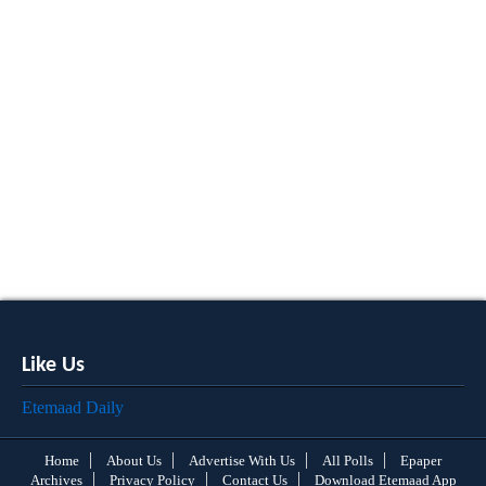
Like Us
Etemaad Daily
Home
About Us
Advertise With Us
All Polls
Epaper
Archives
Privacy Policy
Contact Us
Download Etemaad App