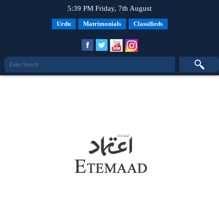
5:39 PM Friday, 7th August
Urdu
Matrimonials
Classifieds