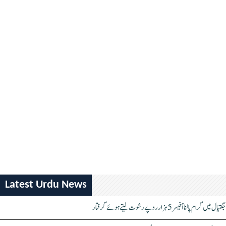
Latest Urdu News
جگتیال میں گرام پالنا آفیسر 5 ہزار روپے رشوت لیتے ہوئے گرفتار