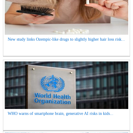
New study links Ozempic-like drugs to slightly higher hair loss risk...
WHO warns of smartphone brain, generative AI risks in kids...