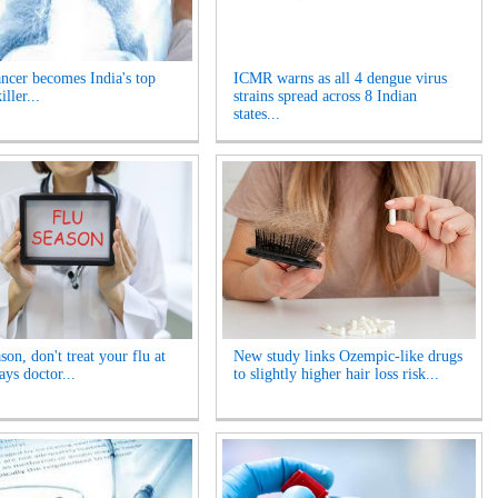
ncer becomes India's top
ICMR warns as all 4 dengue virus
iller...
strains spread across 8 Indian
states...
son, don't treat your flu at
New study links Ozempic-like drugs
ays doctor...
to slightly higher hair loss risk...