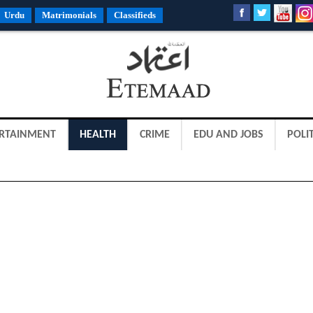
Urdu
Matrimonials
Classifieds
RTAINMENT
HEALTH
CRIME
EDU AND JOBS
POLIT