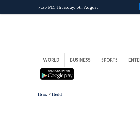
7:55 PM Thursday, 6th August
WORLD
BUSINESS
SPORTS
ENTE
>
Home
Health