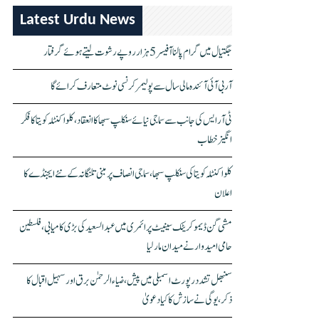
Latest Urdu News
جگتیال میں گرام پالنا آفیسر 5 ہزار روپے رشوت لیتے ہوئے گرفتار
آر بی آئی آئندہ مالی سال سے پولیمر کرنسی نوٹ متعارف کرائے گا
ٹی آر ایس کی جانب سے سماجی نیائے سنکلپ سبھا کا انعقاد، کلواکنٹلہ کویتا کا فکر
انگیز خطاب
کلواکنٹلہ کویتا کی سنکلپ سبھا، سماجی انصاف پر مبنی تلنگانہ کے نئے ایجنڈے کا
اعلان
مشی گن ڈیموکریٹک سینیٹ پرائمری میں عبدالسعید کی بڑی کامیابی، فلسطین
حامی امیدوار نے میدان مار لیا
سنبھل تشدد رپورٹ اسمبلی میں پیش، ضیاء الرحمٰن برق اور سہیل اقبال کا
ذکر، یوگی نے سازش کا کیا دعویٰ