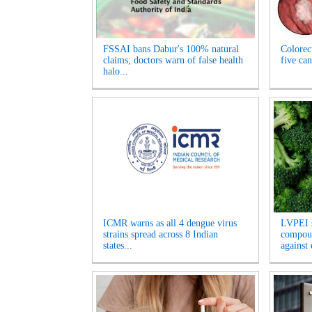
FSSAI bans Dabur's 100% natural
Colorect
claims; doctors warn of false health
five c
halo...
ICMR warns as all 4 dengue virus
LVPEI s
strains spread across 8 Indian
compoun
states...
against 