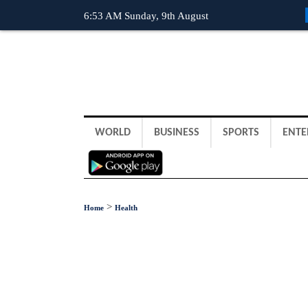
6:53 AM Sunday, 9th August
WORLD
BUSINESS
SPORTS
ENTE
>
Home
Health