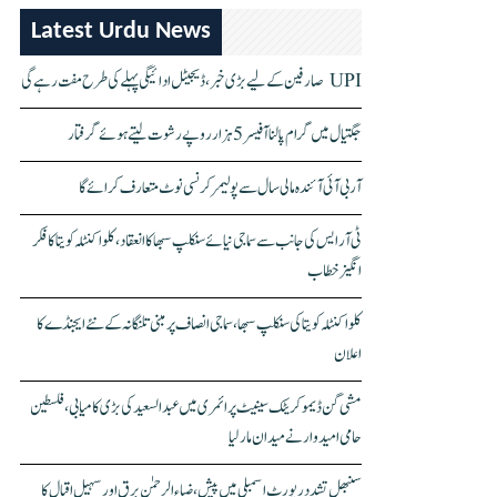
Latest Urdu News
UPI صارفین کے لیے بڑی خبر، ڈیجیٹل ادائیگی پہلے کی طرح مفت رہے گی
جگتیال میں گرام پالنا آفیسر 5 ہزار روپے رشوت لیتے ہوئے گرفتار
آر بی آئی آئندہ مالی سال سے پولیمر کرنسی نوٹ متعارف کرائے گا
ٹی آر ایس کی جانب سے سماجی نیائے سنکلپ سبھا کا انعقاد، کلواکنٹلہ کویتا کا فکر
انگیز خطاب
کلواکنٹلہ کویتا کی سنکلپ سبھا، سماجی انصاف پر مبنی تلنگانہ کے نئے ایجنڈے کا
اعلان
مشی گن ڈیموکریٹک سینیٹ پرائمری میں عبدالسعید کی بڑی کامیابی، فلسطین
حامی امیدوار نے میدان مار لیا
سنبھل تشدد رپورٹ اسمبلی میں پیش، ضیاء الرحمٰن برق اور سہیل اقبال کا