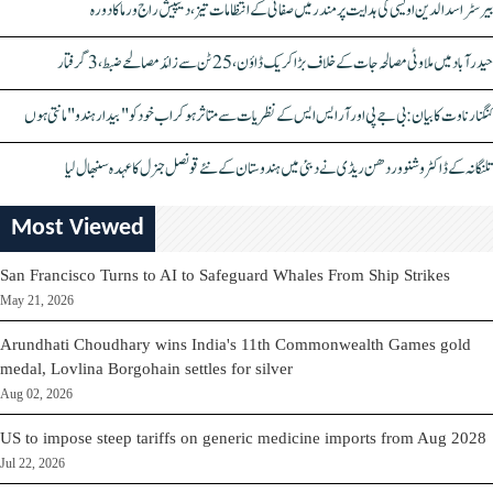
بیرسٹر اسدالدین اویسی کی ہدایت پر مندر میں صفائی کے انتظامات تیز، دیپیش راج ورما کا دورہ
حیدرآباد میں ملاوٹی مصالحہ جات کے خلاف بڑا کریک ڈاؤن، 25 ٹن سے زائد مصالحے ضبط، 3 گرفتار
کنگنا رناوت کا بیان: بی جے پی اور آر ایس ایس کے نظریات سے متاثر ہو کر اب خود کو "بیدار ہندو" مانتی ہوں
تلنگانہ کے ڈاکٹر وشنو وردھن ریڈی نے دبئی میں ہندوستان کے نئے قونصل جنرل کا عہدہ سنبھال لیا
Most Viewed
San Francisco Turns to AI to Safeguard Whales From Ship Strikes
May 21, 2026
Arundhati Choudhary wins India's 11th Commonwealth Games gold
medal, Lovlina Borgohain settles for silver
Aug 02, 2026
US to impose steep tariffs on generic medicine imports from Aug 2028
Jul 22, 2026