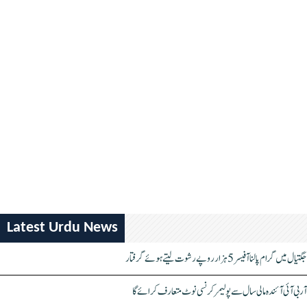
Latest Urdu News
جگتیال میں گرام پالنا آفیسر 5 ہزار روپے رشوت لیتے ہوئے گرفتار
آر بی آئی آئندہ مالی سال سے پولیمر کرنسی نوٹ متعارف کرائے گا