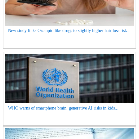
New study links Ozempic-like drugs to slightly higher hair loss risk...
WHO warns of smartphone brain, generative AI risks in kids...