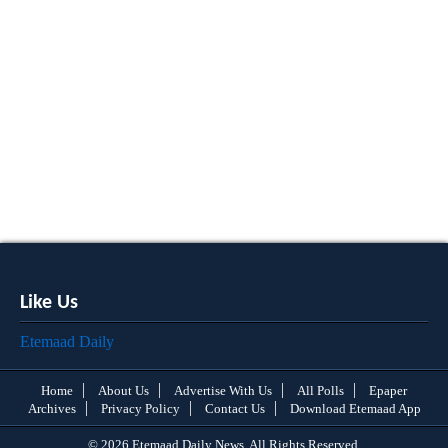
Like Us
Etemaad Daily
Home
About Us
Advertise With Us
All Polls
Epaper
Archives
Privacy Policy
Contact Us
Download Etemaad App
© 2026 Etemaad Daily News, All Rights Reserved.