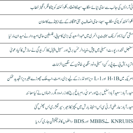
ٹی آر ایس کی جانب سے سماجی نیائے سنکلپ سبھا کا انعقاد، کلواکنٹلہ کویتا کا فکر انگیز خطاب
کلواکنٹلہ کویتا کی سنکلپ سبھا، سماجی انصاف پر مبنی تلنگانہ کے نئے ایجنڈے کا اعلان
مشی گن ڈیموکریٹک سینیٹ پرائمری میں عبدالسعید کی بڑی کامیابی، فلسطین حامی امیدوار نے میدان مار لیا
سنبھل تشدد رپورٹ اسمبلی میں پیش، ضیاء الرحمٰن برق اور سہیل اقبال کا ذکر، یوگی نے سازش کا کیا دعویٰ
اتر پردیش بی جے پی رکن اسمبلی ونود سنگھ پر خاتون کے سنگین الزامات
امریکہ میں H-1B اور L-1 ویزا ہولڈرز کے لیے بڑی راحت، اب ملک چھوڑے بغیر ویزا تجدید ممکن
حیدرآباد: سعیدآباد اسٹیل برج اور موسیٰ رام باغ برج کا وزراء و دیگر رہنماؤں نے کیا معائنہ
حیدرآباد: عارضی آر ٹی سی بس اسٹینڈ بارش میں کیچڑ کا ڈھیر، سپر لگژری بس پھنس گئی
KNRUHS نے MBBS اور BDS داخلوں کا نوٹیفکیشن جاری کر دیا