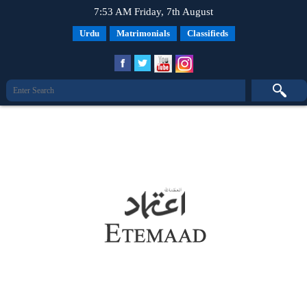
7:53 AM Friday, 7th August
Urdu
Matrimonials
Classifieds