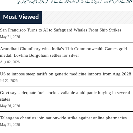
تلنگانہ کے ڈاکٹر وشنو وردھن ریڈی نے دبئی میں ہندوستان کے نئے قونصل جنرل کا عہدہ سنبھال لیا
Most Viewed
San Francisco Turns to AI to Safeguard Whales From Ship Strikes
May 21, 2026
Arundhati Choudhary wins India's 11th Commonwealth Games gold
medal, Lovlina Borgohain settles for silver
Aug 02, 2026
US to impose steep tariffs on generic medicine imports from Aug 2028
Jul 22, 2026
Govt says adequate fuel stocks available amid panic buying in several
states
May 26, 2026
Telangana chemists join nationwide strike against online pharmacies
May 21, 2026