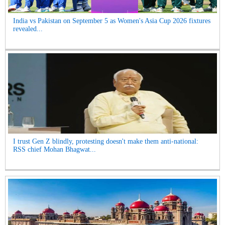
India vs Pakistan on September 5 as Women's Asia Cup 2026 fixtures
revealed...
I trust Gen Z blindly, protesting doesn't make them anti-national:
RSS chief Mohan Bhagwat...