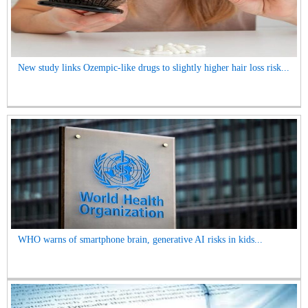
New study links Ozempic-like drugs to slightly higher hair loss risk...
WHO warns of smartphone brain, generative AI risks in kids...