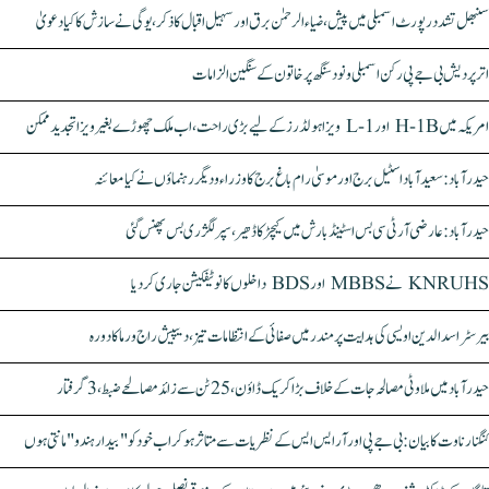
سنبھل تشدد رپورٹ اسمبلی میں پیش، ضیاء الرحمٰن برق اور سہیل اقبال کا ذکر، یوگی نے سازش کا کیا دعویٰ
اتر پردیش بی جے پی رکن اسمبلی ونود سنگھ پر خاتون کے سنگین الزامات
امریکہ میں H-1B اور L-1 ویزا ہولڈرز کے لیے بڑی راحت، اب ملک چھوڑے بغیر ویزا تجدید ممکن
حیدرآباد: سعیدآباد اسٹیل برج اور موسیٰ رام باغ برج کا وزراء و دیگر رہنماؤں نے کیا معائنہ
حیدرآباد: عارضی آر ٹی سی بس اسٹینڈ بارش میں کیچڑ کا ڈھیر، سپر لگژری بس پھنس گئی
KNRUHS نے MBBS اور BDS داخلوں کا نوٹیفکیشن جاری کر دیا
بیرسٹر اسدالدین اویسی کی ہدایت پر مندر میں صفائی کے انتظامات تیز، دیپیش راج ورما کا دورہ
حیدرآباد میں ملاوٹی مصالحہ جات کے خلاف بڑا کریک ڈاؤن، 25 ٹن سے زائد مصالحے ضبط، 3 گرفتار
کنگنا رناوت کا بیان: بی جے پی اور آر ایس ایس کے نظریات سے متاثر ہو کر اب خود کو "بیدار ہندو" مانتی ہوں