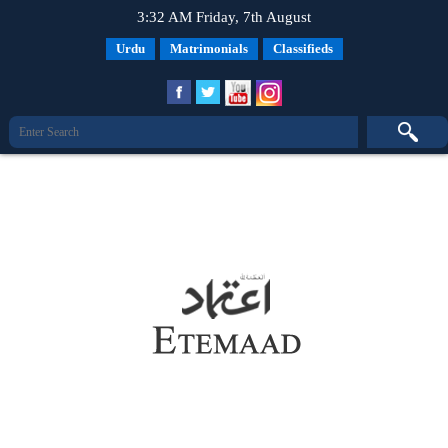
3:32 AM Friday, 7th August
Urdu
Matrimonials
Classifieds