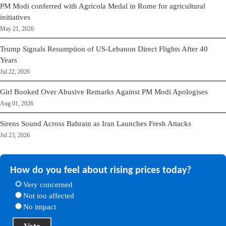
PM Modi conferred with Agricola Medal in Rome for agricultural
initiatives
May 21, 2026
Trump Signals Resumption of US-Lebanon Direct Flights After 40
Years
Jul 22, 2026
Girl Booked Over Abusive Remarks Against PM Modi Apologises
Aug 01, 2026
Sirens Sound Across Bahrain as Iran Launches Fresh Attacks
Jul 23, 2026
How do you feel about rising prices today?
Very concerned
Not too affected
No impact