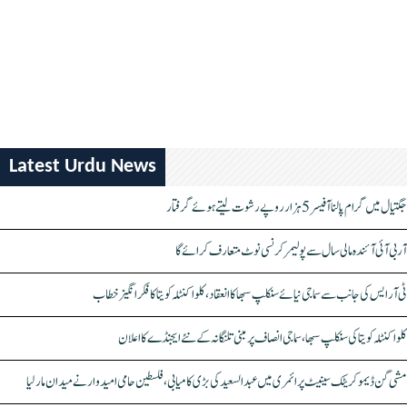
Latest Urdu News
جگتیال میں گرام پالنا آفیسر 5 ہزار روپے رشوت لیتے ہوئے گرفتار
آر بی آئی آئندہ مالی سال سے پولیمر کرنسی نوٹ متعارف کرائے گا
ٹی آر ایس کی جانب سے سماجی نیائے سنکلپ سبھا کا انعقاد، کلواکنٹلہ کویتا کا فکر انگیز خطاب
کلواکنٹلہ کویتا کی سنکلپ سبھا، سماجی انصاف پر مبنی تلنگانہ کے نئے ایجنڈے کا اعلان
مشی گن ڈیموکریٹک سینیٹ پرائمری میں عبدالسعید کی بڑی کامیابی، فلسطین حامی امیدوار نے میدان مار لیا