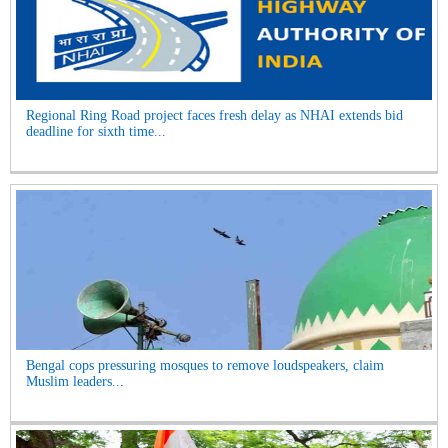
Regional Ring Road project faces fresh delay as NHAI extends bid
deadline for sixth time...
Bengal cops pressuring mosques to remove loudspeakers, claim
Muslim leaders...