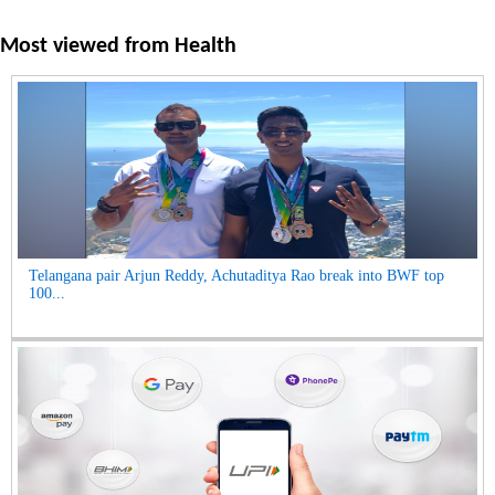
Most viewed from
Health
Telangana pair Arjun Reddy, Achutaditya Rao break into BWF top
100...