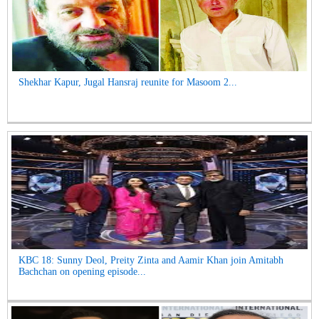
Shekhar Kapur, Jugal Hansraj reunite for Masoom 2...
KBC 18: Sunny Deol, Preity Zinta and Aamir Khan join Amitabh
Bachchan on opening episode...