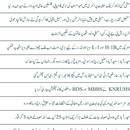
مشی گن ڈیموکریٹک سینیٹ پرائمری میں عبدالسعید کی بڑی کامیابی، فلسطین حامی امیدوار نے میدان مار لیا
سنبھل تشدد رپورٹ اسمبلی میں پیش، ضیاء الرحمٰن برق اور سہیل اقبال کا ذکر، یوگی نے سازش کا کیا دعویٰ
اتر پردیش بی جے پی رکن اسمبلی ونود سنگھ پر خاتون کے سنگین الزامات
امریکہ میں H-1B اور L-1 ویزا ہولڈرز کے لیے بڑی راحت، اب ملک چھوڑے بغیر ویزا تجدید ممکن
حیدرآباد: سعیدآباد اسٹیل برج اور موسیٰ رام باغ برج کا وزراء و دیگر رہنماؤں نے کیا معائنہ
حیدرآباد: عارضی آر ٹی سی بس اسٹینڈ بارش میں کیچڑ کا ڈھیر، سپر لگژری بس پھنس گئی
KNRUHS نے MBBS اور BDS داخلوں کا نوٹیفکیشن جاری کر دیا
بیرسٹر اسدالدین اویسی کی ہدایت پر مندر میں صفائی کے انتظامات تیز، دیپیش راج ورما کا دورہ
حیدرآباد میں ملاوٹی مصالحہ جات کے خلاف بڑا کریک ڈاؤن، 25 ٹن سے زائد مصالحے ضبط، 3 گرفتار