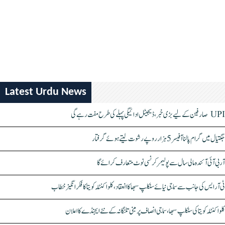
Latest Urdu News
UPI صارفین کے لیے بڑی خبر، ڈیجیٹل ادائیگی پہلے کی طرح مفت رہے گی
جگتیال میں گرام پالنا آفیسر 5 ہزار روپے رشوت لیتے ہوئے گرفتار
آر بی آئی آئندہ مالی سال سے پولیمر کرنسی نوٹ متعارف کرائے گا
ٹی آر ایس کی جانب سے سماجی نیائے سنکلپ سبھا کا انعقاد، کلواکنٹلہ کویتا کا فکر انگیز خطاب
کلواکنٹلہ کویتا کی سنکلپ سبھا، سماجی انصاف پر مبنی تلنگانہ کے نئے ایجنڈے کا اعلان