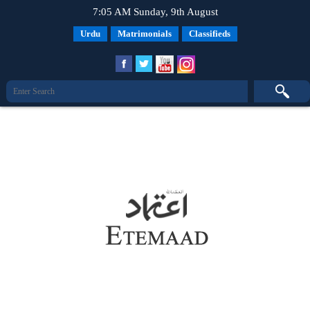
7:05 AM Sunday, 9th August
Urdu
Matrimonials
Classifieds