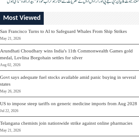
کنگنا رناوت کا بیان: بی جے پی اور آر ایس ایس کے نظریات سے متاثر ہو کر اب خود کو "بیدار ہندو" مانتی ہوں
Most Viewed
San Francisco Turns to AI to Safeguard Whales From Ship Strikes
May 21, 2026
Arundhati Choudhary wins India's 11th Commonwealth Games gold
medal, Lovlina Borgohain settles for silver
Aug 02, 2026
Govt says adequate fuel stocks available amid panic buying in several
states
May 26, 2026
US to impose steep tariffs on generic medicine imports from Aug 2028
Jul 22, 2026
Telangana chemists join nationwide strike against online pharmacies
May 21, 2026