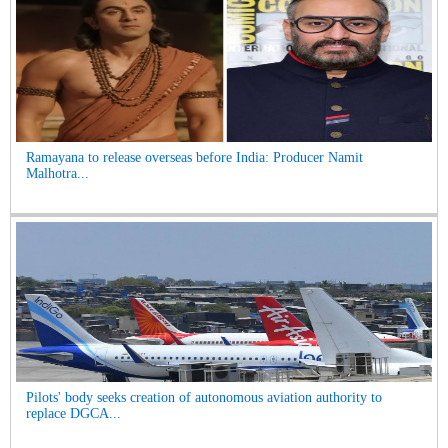
Ramayana to release overseas before India: Producer Namit
Malhotra...
Pilots' body seeks creation of autonomous aviation authority to
replace DGCA...