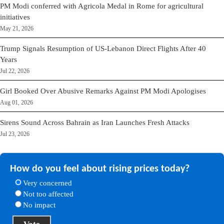
PM Modi conferred with Agricola Medal in Rome for agricultural
initiatives
May 21, 2026
Trump Signals Resumption of US-Lebanon Direct Flights After 40
Years
Jul 22, 2026
Girl Booked Over Abusive Remarks Against PM Modi Apologises
Aug 01, 2026
Sirens Sound Across Bahrain as Iran Launches Fresh Attacks
Jul 23, 2026
How do you feel about rising prices today?
Very concerned
Not too affected
No impact