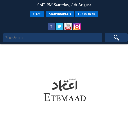
6:42 PM Saturday, 8th August
Urdu
Matrimonials
Classifieds