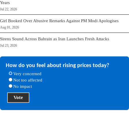
Years
Jul 22, 2026
Girl Booked Over Abusive Remarks Against PM Modi Apologises
Aug 01, 2026
Sirens Sound Across Bahrain as Iran Launches Fresh Attacks
Jul 23, 2026
How do you feel about rising prices today?
Very concerned
Not too affected
No impact