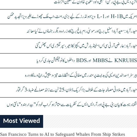
اتر پردیش بی جے پی رکن اسمبلی ونود سنگھ پر خاتون کے سنگین الزامات
امریکہ میں H-1B اور L-1 ویزا ہولڈرز کے لیے بڑی راحت، اب ملک چھوڑے بغیر ویزا تجدید ممکن
حیدرآباد: سعیدآباد اسٹیل برج اور موسیٰ رام باغ برج کا وزراء و دیگر رہنماؤں نے کیا معائنہ
حیدرآباد: عارضی آر ٹی سی بس اسٹینڈ بارش میں کیچڑ کا ڈھیر، سپر لگژری بس پھنس گئی
KNRUHS نے MBBS اور BDS داخلوں کا نوٹیفکیشن جاری کر دیا
بیرسٹر اسدالدین اویسی کی ہدایت پر مندر میں صفائی کے انتظامات تیز، دیپیش راج ورما کا دورہ
حیدرآباد میں ملاوٹی مصالحہ جات کے خلاف بڑا کریک ڈاؤن، 25 ٹن سے زائد مصالحے ضبط، 3 گرفتار
کنگنا رناوت کا بیان: بی جے پی اور آر ایس ایس کے نظریات سے متاثر ہو کر اب خود کو "بیدار ہندو" مانتی ہوں
Most Viewed
San Francisco Turns to AI to Safeguard Whales From Ship Strikes