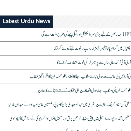
Latest Urdu News
UPI صارفین کے لیے بڑی خبر، ڈیجیٹل ادائیگی پہلے کی طرح مفت رہے گی
جگتیال میں گرام پالنا آفیسر 5 ہزار روپے رشوت لیتے ہوئے گرفتار
آر بی آئی آئندہ مالی سال سے پولیمر کرنسی نوٹ متعارف کرائے گا
ٹی آر ایس کی جانب سے سماجی نیائے سنکلپ سبھا کا انعقاد، کلواکنٹلہ کویتا کا فکر انگیز خطاب
کلواکنٹلہ کویتا کی سنکلپ سبھا، سماجی انصاف پر مبنی تلنگانہ کے نئے ایجنڈے کا اعلان
مشی گن ڈیموکریٹک سینیٹ پرائمری میں عبدالسعید کی بڑی کامیابی، فلسطین حامی امیدوار نے میدان مار لیا
سنبھل تشدد رپورٹ اسمبلی میں پیش، ضیاء الرحمٰن برق اور سہیل اقبال کا ذکر، یوگی نے سازش کا کیا دعویٰ