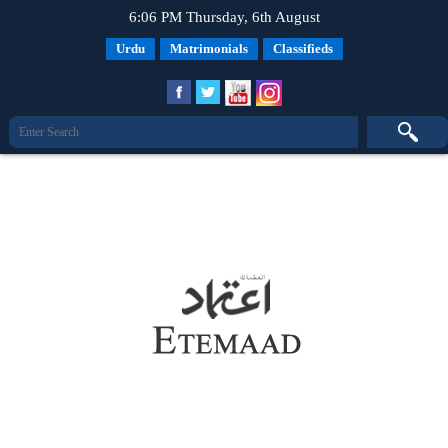
6:06 PM Thursday, 6th August
Urdu
Matrimonials
Classifieds