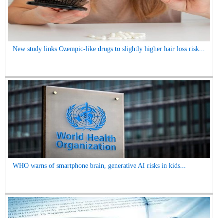
New study links Ozempic-like drugs to slightly higher hair loss risk...
WHO warns of smartphone brain, generative AI risks in kids...