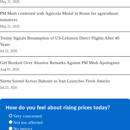
May 21, 2026
PM Modi conferred with Agricola Medal in Rome for agricultural
initiatives
May 21, 2026
Trump Signals Resumption of US-Lebanon Direct Flights After 40
Years
Jul 22, 2026
Girl Booked Over Abusive Remarks Against PM Modi Apologises
Aug 01, 2026
Sirens Sound Across Bahrain as Iran Launches Fresh Attacks
Jul 23, 2026
How do you feel about rising prices today?
Very concerned
Not too affected
No impact