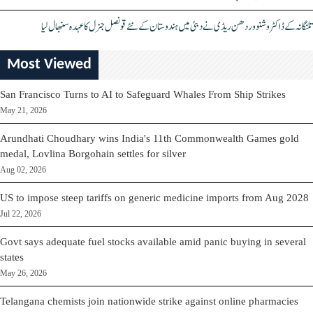
تلنگانہ کے ڈاکٹر وشنو وردھن ریڈی نے دبئی میں ہندوستان کے نئے قونصل جنرل کا عہدہ سنبھال لیا
Most Viewed
San Francisco Turns to AI to Safeguard Whales From Ship Strikes
May 21, 2026
Arundhati Choudhary wins India's 11th Commonwealth Games gold
medal, Lovlina Borgohain settles for silver
Aug 02, 2026
US to impose steep tariffs on generic medicine imports from Aug 2028
Jul 22, 2026
Govt says adequate fuel stocks available amid panic buying in several
states
May 26, 2026
Telangana chemists join nationwide strike against online pharmacies