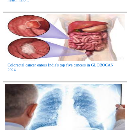
health halo...
Colorectal cancer enters India's top five cancers in GLOBOCAN
2024...