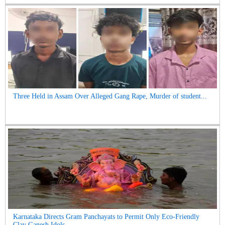
Three Held in Assam Over Alleged Gang Rape, Murder of student...
Karnataka Directs Gram Panchayats to Permit Only Eco-Friendly
Clay Ganesh Idols...