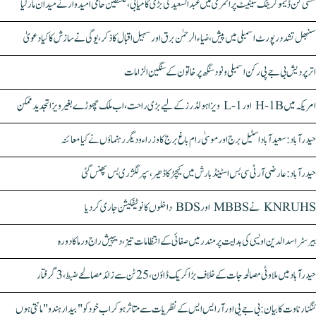
مشی گن ڈیموکریٹک سینیٹ پرائمری میں عبدالسعید کی بڑی کامیابی، فلسطین حامی امیدوار نے میدان مار لیا
سنبھل تشدد رپورٹ اسمبلی میں پیش، ضیاء الرحمٰن برق اور سہیل اقبال کا ذکر، یوگی نے سازش کا کیا دعویٰ
اتر پردیش بی جے پی رکن اسمبلی ونود سنگھ پر خاتون کے سنگین الزامات
امریکہ میں H-1B اور L-1 ویزا ہولڈرز کے لیے بڑی راحت، اب ملک چھوڑے بغیر ویزا تجدید ممکن
حیدرآباد: سعیدآباد اسٹیل برج اور موسیٰ رام باغ برج کا وزراء و دیگر رہنماؤں نے کیا معائنہ
حیدرآباد: عارضی آر ٹی سی بس اسٹینڈ بارش میں کیچڑ کا ڈھیر، سپر لگژری بس پھنس گئی
KNRUHS نے MBBS اور BDS داخلوں کا نوٹیفکیشن جاری کر دیا
بیرسٹر اسدالدین اویسی کی ہدایت پر مندر میں صفائی کے انتظامات تیز، دیپیش راج ورما کا دورہ
حیدرآباد میں ملاوٹی مصالحہ جات کے خلاف بڑا کریک ڈاؤن، 25 ٹن سے زائد مصالحے ضبط، 3 گرفتار
کنگنا رناوت کا بیان: بی جے پی اور آر ایس ایس کے نظریات سے متاثر ہو کر اب خود کو "بیدار ہندو" مانتی ہوں