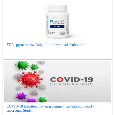
FDA approves new daily pill to lower bad cholesterol...
COVID-19 infection may turn common bacteria into deadly
superbugs: Study...