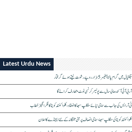
Latest Urdu News
جگتیال میں گرام پالنا آفیسر 5 ہزار روپے رشوت لیتے ہوئے گرفتار
آر بی آئی آئندہ مالی سال سے پولیمر کرنسی نوٹ متعارف کرائے گا
ٹی آر ایس کی جانب سے سماجی نیائے سنکلپ سبھا کا انعقاد، کلواکنٹلہ کویتا کا فکر انگیز خطاب
کلواکنٹلہ کویتا کی سنکلپ سبھا، سماجی انصاف پر مبنی تلنگانہ کے نئے ایجنڈے کا اعلان