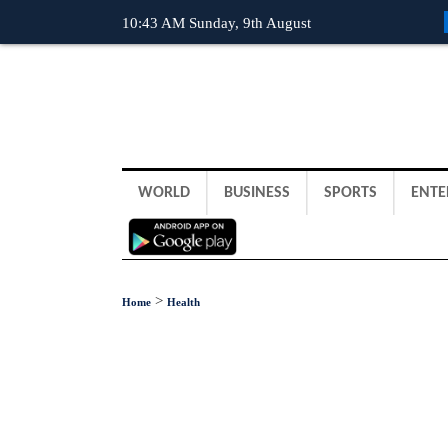
10:43 AM Sunday, 9th August
WORLD
BUSINESS
SPORTS
ENTE
>
Home
Health