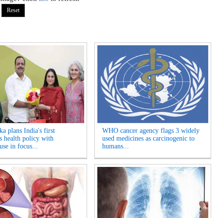
a plans India's first
WHO cancer agency flags 3 widely
 health policy with
used medicines as carcinogenic to
se in focus...
humans...