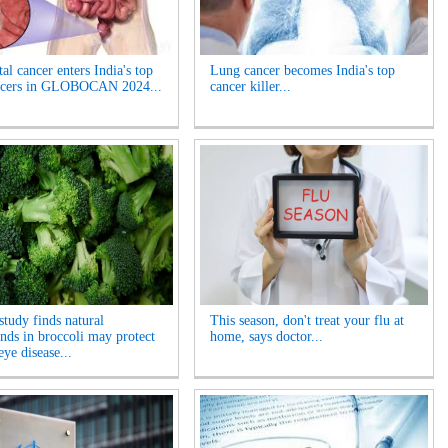
al cancer enters India's top
Lung cancer becomes India's top
ancers in GLOBOCAN 2024...
cancer killer...
tudy finds natural
This season, don't treat your flu at
ds in broccoli may protect
home, says doctor...
eye disease...