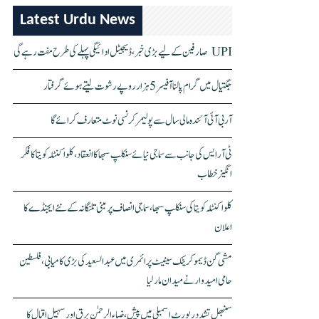
Latest Urdu News
UPI صارفین کے لیے بڑی خبر، ڈیجیٹل ادائیگی پہلے کی طرح مفت رہے گی
جگتیال میں گرام پالنا آفیسر 5 ہزار روپے رشوت لیتے ہوئے گرفتار
آر بی آئی آئندہ مالی سال سے پولیمر کرنسی نوٹ متعارف کرائے گا
ٹی آر ایس کی جانب سے سماجی نیائے سنکلپ سبھا کا انعقاد، کلواکنٹلہ کویتا کا فکر
انگیز خطاب
کلواکنٹلہ کویتا کی سنکلپ سبھا، سماجی انصاف پر مبنی تلنگانہ کے نئے ایجنڈے کا
اعلان
مشی گن ڈیموکریٹک سینیٹ پرائمری میں عبدالسعید کی بڑی کامیابی، فلسطین
حامی امیدوار نے میدان مار لیا
سنبھل تشدد رپورٹ اسمبلی میں پیش، ضیاء الرحمٰن برق اور سہیل اقبال کا