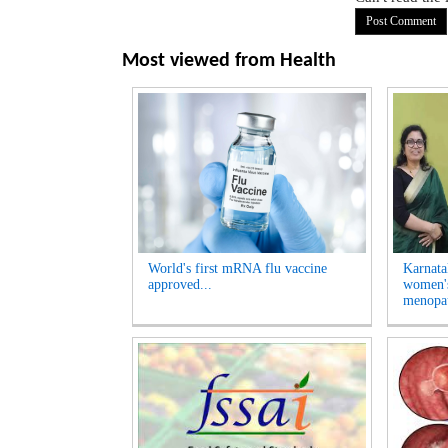
Most viewed from
Health
World's first mRNA flu vaccine
Karnatak
approved...
women's
menopau