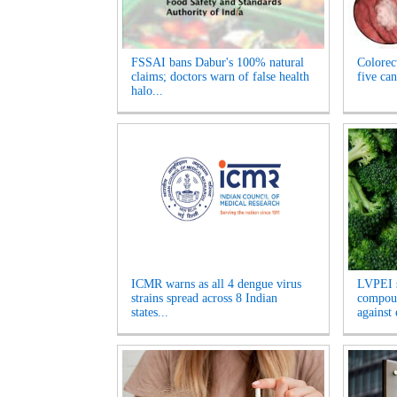
FSSAI bans Dabur's 100% natural
Colorect
claims; doctors warn of false health
five c
halo...
ICMR warns as all 4 dengue virus
LVPEI s
strains spread across 8 Indian
compoun
states...
against 