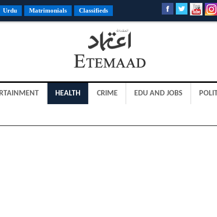
Urdu
Matrimonials
Classifieds
RTAINMENT
HEALTH
CRIME
EDU AND JOBS
POLIT