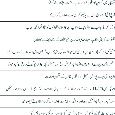
جگتیال میں گرام پالنا آفیسر 5 ہزار روپے رشوت لیتے ہوئے گرفتار
آر بی آئی آئندہ مالی سال سے پولیمر کرنسی نوٹ متعارف کرائے گا
ٹی آر ایس کی جانب سے سماجی نیائے سنکلپ سبھا کا انعقاد، کلواکنٹلہ کویتا کا فکر انگیز خطاب
کلواکنٹلہ کویتا کی سنکلپ سبھا، سماجی انصاف پر مبنی تلنگانہ کے نئے ایجنڈے کا اعلان
مشی گن ڈیموکریٹک سینیٹ پرائمری میں عبدالسعید کی بڑی کامیابی، فلسطین حامی امیدوار نے میدان مار لیا
سنبھل تشدد رپورٹ اسمبلی میں پیش، ضیاء الرحمٰن برق اور سہیل اقبال کا ذکر، یوگی نے سازش کا کیا دعویٰ
اتر پردیش بی جے پی رکن اسمبلی ونود سنگھ پر خاتون کے سنگین الزامات
امریکہ میں H-1B اور L-1 ویزا ہولڈرز کے لیے بڑی راحت، اب ملک چھوڑے بغیر ویزا تجدید ممکن
حیدرآباد: سعیدآباد اسٹیل برج اور موسیٰ رام باغ برج کا وزراء و دیگر رہنماؤں نے کیا معائنہ
حیدرآباد: عارضی آر ٹی سی بس اسٹینڈ بارش میں کیچڑ کا ڈھیر، سپر لگژری بس پھنس گئی