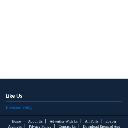
Like Us
Etemaad Daily
Home
About Us
Advertise With Us
All Polls
Epaper
Archives
Privacy Policy
Contact Us
Download Etemaad App