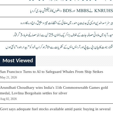
KNRUHS نے MBBS اور BDS داخلوں کا نوٹیفکیشن جاری کر دیا
بیرسٹر اسدالدین اویسی کی ہدایت پر مندر میں صفائی کے انتظامات تیز، دیپیش راج ورما کا دورہ
حیدرآباد میں ملاوٹی مصالحہ جات کے خلاف بڑا کریک ڈاؤن، 25 ٹن سے زائد مصالحے ضبط، 3 گرفتار
کنگنا رناوت کا بیان: بی جے پی اور آر ایس ایس کے نظریات سے متاثر ہو کر اب خود کو "بیدار ہندو" مانتی ہوں
Most Viewed
San Francisco Turns to AI to Safeguard Whales From Ship Strikes
May 21, 2026
Arundhati Choudhary wins India's 11th Commonwealth Games gold
medal, Lovlina Borgohain settles for silver
Aug 02, 2026
Govt says adequate fuel stocks available amid panic buying in several