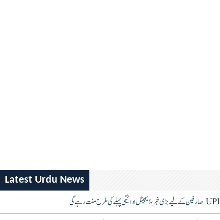
Latest Urdu News
UPI صارفین کے لیے بڑی خبر، ڈیجیٹل ادائیگی پہلے کی طرح مفت رہے گی