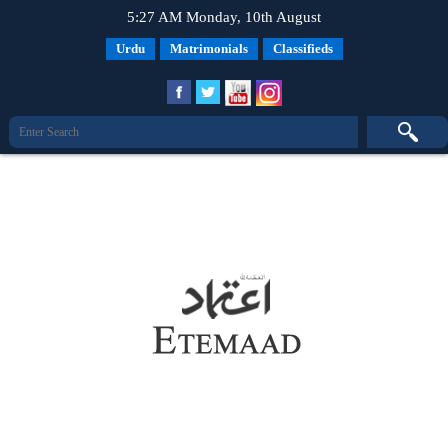
5:27 AM Monday, 10th August
Urdu
Matrimonials
Classifieds