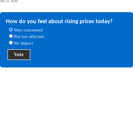
Jul 23, 2026
How do you feel about rising prices today?
Very concerned
Not too affected
No impact