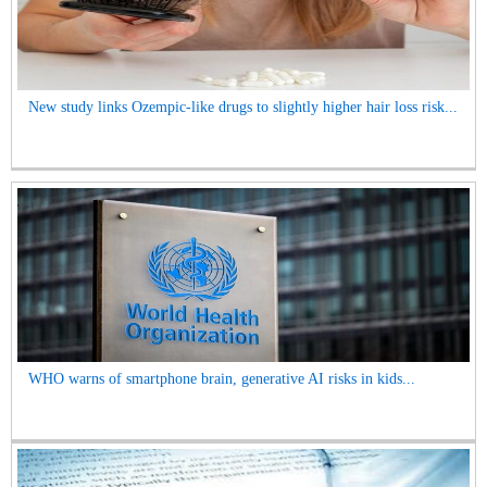
New study links Ozempic-like drugs to slightly higher hair loss risk...
WHO warns of smartphone brain, generative AI risks in kids...