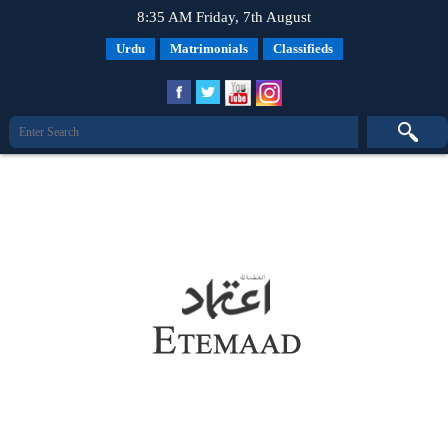
8:35 AM Friday, 7th August
Urdu
Matrimonials
Classifieds