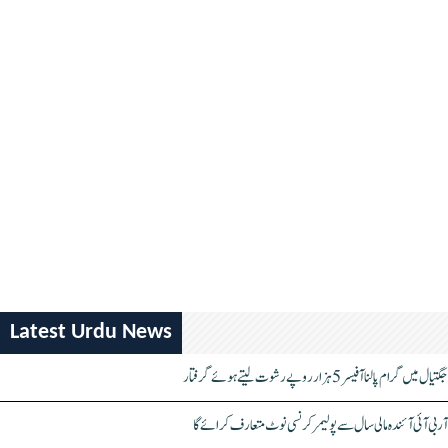
Latest Urdu News
جگتیال میں گرام پالنا آفیسر 5 ہزار روپے رشوت لیتے ہوئے گرفتار
آر بی آئی آئندہ مالی سال سے پولیمر کرنسی نوٹ متعارف کرائے گا