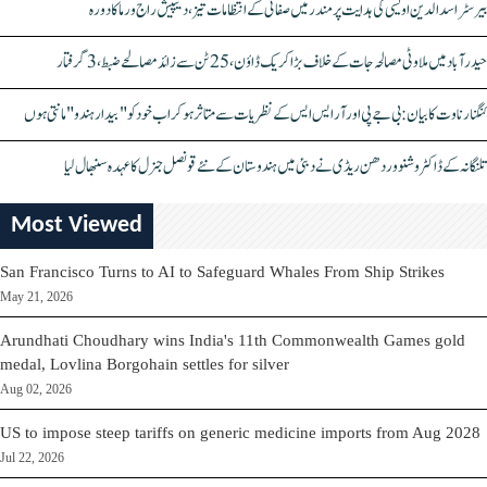
بیرسٹر اسدالدین اویسی کی ہدایت پر مندر میں صفائی کے انتظامات تیز، دیپیش راج ورما کا دورہ
حیدرآباد میں ملاوٹی مصالحہ جات کے خلاف بڑا کریک ڈاؤن، 25 ٹن سے زائد مصالحے ضبط، 3 گرفتار
کنگنا رناوت کا بیان: بی جے پی اور آر ایس ایس کے نظریات سے متاثر ہو کر اب خود کو "بیدار ہندو" مانتی ہوں
تلنگانہ کے ڈاکٹر وشنو وردھن ریڈی نے دبئی میں ہندوستان کے نئے قونصل جنرل کا عہدہ سنبھال لیا
Most Viewed
San Francisco Turns to AI to Safeguard Whales From Ship Strikes
May 21, 2026
Arundhati Choudhary wins India's 11th Commonwealth Games gold
medal, Lovlina Borgohain settles for silver
Aug 02, 2026
US to impose steep tariffs on generic medicine imports from Aug 2028
Jul 22, 2026