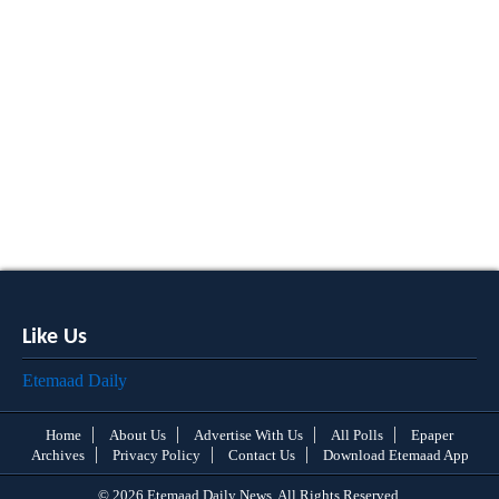
Like Us
Etemaad Daily
Home
About Us
Advertise With Us
All Polls
Epaper
Archives
Privacy Policy
Contact Us
Download Etemaad App
© 2026 Etemaad Daily News, All Rights Reserved.