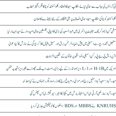
ٹی آر ایس کی جانب سے سماجی نیائے سنکلپ سبھا کا انعقاد، کلواکنٹلہ کویتا کا فکر انگیز خطاب
کلواکنٹلہ کویتا کی سنکلپ سبھا، سماجی انصاف پر مبنی تلنگانہ کے نئے ایجنڈے کا اعلان
مشی گن ڈیموکریٹک سینیٹ پرائمری میں عبدالسعید کی بڑی کامیابی، فلسطین حامی امیدوار نے میدان مار لیا
سنبھل تشدد رپورٹ اسمبلی میں پیش، ضیاء الرحمٰن برق اور سہیل اقبال کا ذکر، یوگی نے سازش کا کیا دعویٰ
اتر پردیش بی جے پی رکن اسمبلی ونود سنگھ پر خاتون کے سنگین الزامات
امریکہ میں H-1B اور L-1 ویزا ہولڈرز کے لیے بڑی راحت، اب ملک چھوڑے بغیر ویزا تجدید ممکن
حیدرآباد: سعیدآباد اسٹیل برج اور موسیٰ رام باغ برج کا وزراء و دیگر رہنماؤں نے کیا معائنہ
حیدرآباد: عارضی آر ٹی سی بس اسٹینڈ بارش میں کیچڑ کا ڈھیر، سپر لگژری بس پھنس گئی
KNRUHS نے MBBS اور BDS داخلوں کا نوٹیفکیشن جاری کر دیا