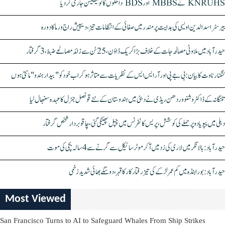
KNRUHS نے MBBS اور BDS داخلوں کا نوٹیفکیشن جاری کر دیا
بیرسٹر اسدالدین اویسی کی ہدایت پر مندر میں صفائی کے انتظامات تیز، دیپیش راج ورما کا دورہ
حیدرآباد میں ملاوٹی مصالحہ جات کے خلاف بڑا کریک ڈاؤن، 25 ٹن سے زائد مصالحے ضبط، 3 گرفتار
کنگنا رناوت کا بیان: بی جے پی اور آر ایس ایس کے نظریات سے متاثر ہو کر اب خود کو "بیدار ہندو" مانتی ہوں
تلنگانہ کے ڈاکٹر وشنو وردھن ریڈی نے دبئی میں ہندوستان کے نئے قونصل جنرل کا عہدہ سنبھال لیا
دہلی میں پپو یادو پر حملے کی کوشش، پریس کانفرنس میں چپل پھینکی گئی، چاقو بردار شخص گرفتار
حیدرآباد: بالا نگر میں لاری کی زد میں آکر موٹرسائیکل سے گرنے سے 4 سالہ بچی کی موت
حیدرآباد: بورابنڈہ میں کم عمر لڑکے کی تیز رفتار کار کا قہر، دو سگے بھائی شدید زخمی
Most Viewed
San Francisco Turns to AI to Safeguard Whales From Ship Strikes