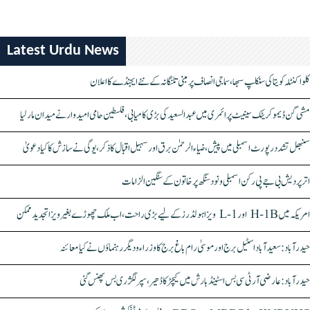
Latest Urdu News
کلواکنٹلہ کویتا کی سنکلپ سبھا، سماجی انصاف پر مبنی تلنگانہ کے نئے ایجنڈے کا اعلان
مشی گن ڈیموکریٹک سینیٹ پرائمری میں عبدالسعید کی بڑی کامیابی، فلسطین حامی امیدوار نے میدان مار لیا
سنبھل تشدد رپورٹ اسمبلی میں پیش، ضیاء الرحمٰن برق اور سہیل اقبال کا ذکر، یوگی نے سازش کا کیا دعویٰ
اتر پردیش بی جے پی رکن اسمبلی ونود سنگھ پر خاتون کے سنگین الزامات
امریکہ میں H-1B اور L-1 ویزا ہولڈرز کے لیے بڑی راحت، اب ملک چھوڑے بغیر ویزا تجدید ممکن
حیدرآباد: سعیدآباد اسٹیل برج اور موسیٰ رام باغ برج کا وزراء و دیگر رہنماؤں نے کیا معائنہ
حیدرآباد: عارضی آر ٹی سی بس اسٹینڈ بارش میں کیچڑ کا ڈھیر، سپر لگژری بس پھنس گئی