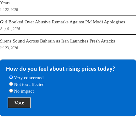
Years
Jul 22, 2026
Girl Booked Over Abusive Remarks Against PM Modi Apologises
Aug 01, 2026
Sirens Sound Across Bahrain as Iran Launches Fresh Attacks
Jul 23, 2026
How do you feel about rising prices today?
Very concerned
Not too affected
No impact