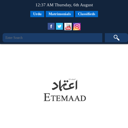
12:37 AM Thursday, 6th August
Urdu
Matrimonials
Classifieds