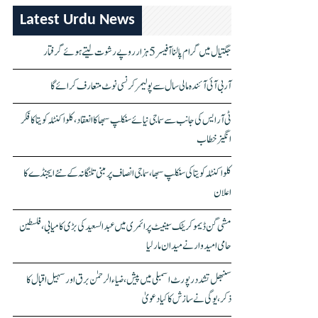
Latest Urdu News
جگتیال میں گرام پالنا آفیسر 5 ہزار روپے رشوت لیتے ہوئے گرفتار
آر بی آئی آئندہ مالی سال سے پولیمر کرنسی نوٹ متعارف کرائے گا
ٹی آر ایس کی جانب سے سماجی نیائے سنکلپ سبھا کا انعقاد، کلواکنٹلہ کویتا کا فکر
انگیز خطاب
کلواکنٹلہ کویتا کی سنکلپ سبھا، سماجی انصاف پر مبنی تلنگانہ کے نئے ایجنڈے کا
اعلان
مشی گن ڈیموکریٹک سینیٹ پرائمری میں عبدالسعید کی بڑی کامیابی، فلسطین
حامی امیدوار نے میدان مار لیا
سنبھل تشدد رپورٹ اسمبلی میں پیش، ضیاء الرحمٰن برق اور سہیل اقبال کا
ذکر، یوگی نے سازش کا کیا دعویٰ