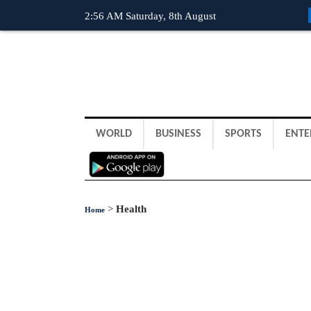
2:56 AM Saturday, 8th August
WORLD
BUSINESS
SPORTS
ENTE
>
Health
Home