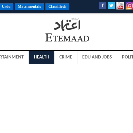
Urdu
Matrimonials
Classifieds
RTAINMENT
HEALTH
CRIME
EDU AND JOBS
POLIT