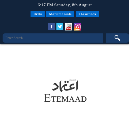
6:17 PM Saturday, 8th August
Urdu
Matrimonials
Classifieds