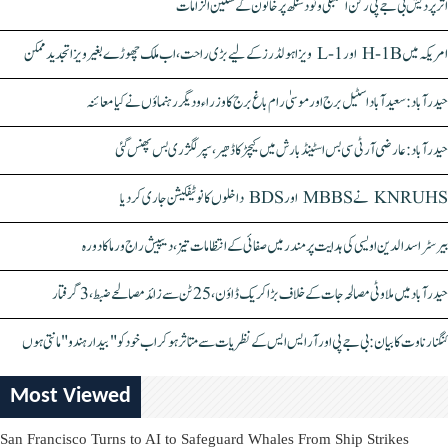
اتر پردیش بی جے پی رکن اسمبلی ونود سنگھ پر خاتون کے سنگین الزامات
امریکہ میں H-1B اور L-1 ویزا ہولڈرز کے لیے بڑی راحت، اب ملک چھوڑے بغیر ویزا تجدید ممکن
حیدرآباد: سعیدآباد اسٹیل برج اور موسیٰ رام باغ برج کا وزراء و دیگر رہنماؤں نے کیا معائنہ
حیدرآباد: عارضی آر ٹی سی بس اسٹینڈ بارش میں کیچڑ کا ڈھیر، سپر لگژری بس پھنس گئی
KNRUHS نے MBBS اور BDS داخلوں کا نوٹیفکیشن جاری کر دیا
بیرسٹر اسدالدین اویسی کی ہدایت پر مندر میں صفائی کے انتظامات تیز، دیپیش راج ورما کا دورہ
حیدرآباد میں ملاوٹی مصالحہ جات کے خلاف بڑا کریک ڈاؤن، 25 ٹن سے زائد مصالحے ضبط، 3 گرفتار
کنگنا رناوت کا بیان: بی جے پی اور آر ایس ایس کے نظریات سے متاثر ہو کر اب خود کو "بیدار ہندو" مانتی ہوں
Most Viewed
San Francisco Turns to AI to Safeguard Whales From Ship Strikes