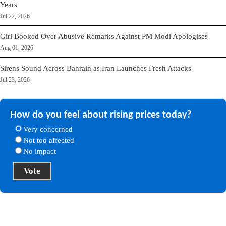
Years
Jul 22, 2026
Girl Booked Over Abusive Remarks Against PM Modi Apologises
Aug 01, 2026
Sirens Sound Across Bahrain as Iran Launches Fresh Attacks
Jul 23, 2026
How do you feel about rising prices today?
Very concerned
Not too affected
No impact