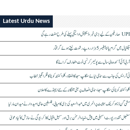
Latest Urdu News
UPI صارفین کے لیے بڑی خبر، ڈیجیٹل ادائیگی پہلے کی طرح مفت رہے گی
جگتیال میں گرام پالنا آفیسر 5 ہزار روپے رشوت لیتے ہوئے گرفتار
آر بی آئی آئندہ مالی سال سے پولیمر کرنسی نوٹ متعارف کرائے گا
ٹی آر ایس کی جانب سے سماجی نیائے سنکلپ سبھا کا انعقاد، کلواکنٹلہ کویتا کا فکر انگیز خطاب
کلواکنٹلہ کویتا کی سنکلپ سبھا، سماجی انصاف پر مبنی تلنگانہ کے نئے ایجنڈے کا اعلان
مشی گن ڈیموکریٹک سینیٹ پرائمری میں عبدالسعید کی بڑی کامیابی، فلسطین حامی امیدوار نے میدان مار لیا
سنبھل تشدد رپورٹ اسمبلی میں پیش، ضیاء الرحمٰن برق اور سہیل اقبال کا ذکر، یوگی نے سازش کا کیا دعویٰ