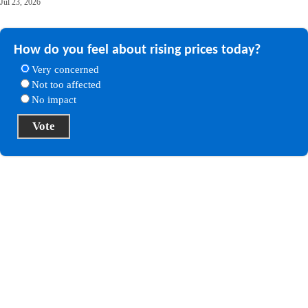
Jul 23, 2026
How do you feel about rising prices today?
Very concerned
Not too affected
No impact