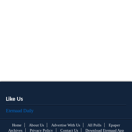
Like Us
Etemaad Daily
Home
About Us
Advertise With Us
All Polls
Epaper
Archives
Privacy Policy
Contact Us
Download Etemaad App