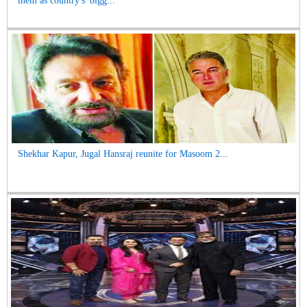
them as country's 'bigg...
Shekhar Kapur, Jugal Hansraj reunite for Masoom 2...