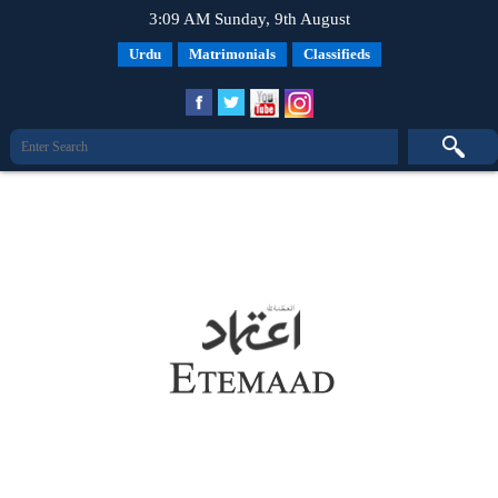
3:09 AM Sunday, 9th August
Urdu
Matrimonials
Classifieds