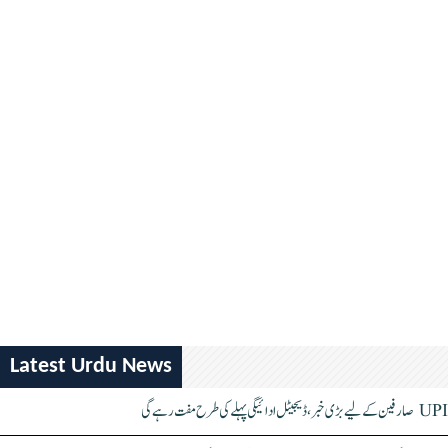
Latest Urdu News
UPI صارفین کے لیے بڑی خبر، ڈیجیٹل ادائیگی پہلے کی طرح مفت رہے گی