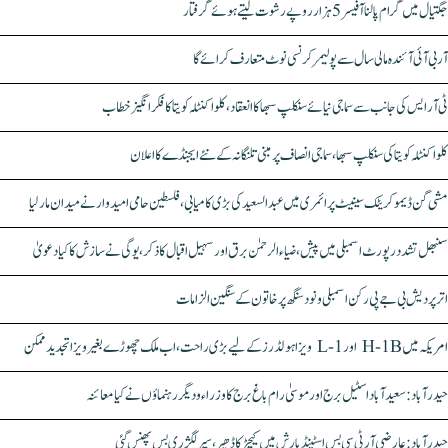
جگتیال میں گرام پالنا آفیسر 5 ہزار روپے رشوت لیتے ہوئے گرفتار
آر بی آئی آئندہ مالی سال سے پولیمر کرنسی نوٹ متعارف کرائے گا
ٹی آر ایس کی جانب سے سماجی نیائے سنکلپ سبھا کا انعقاد، کلواکنٹلہ کویتا کا فکر انگیز خطاب
کلواکنٹلہ کویتا کی سنکلپ سبھا، سماجی انصاف پر مبنی تلنگانہ کے نئے ایجنڈے کا اعلان
مشی گن ڈیموکریٹک سینیٹ پرائمری میں عبدالسعید کی بڑی کامیابی، فلسطین حامی امیدوار نے میدان مار لیا
سنبھل تشدد رپورٹ اسمبلی میں پیش، ضیاء الرحمٰن برق اور سہیل اقبال کا ذکر، یوگی نے سازش کا کیا دعویٰ
اتر پردیش بی جے پی رکن اسمبلی ونود سنگھ پر خاتون کے سنگین الزامات
امریکہ میں H-1B اور L-1 ویزا ہولڈرز کے لیے بڑی راحت، اب ملک چھوڑے بغیر ویزا تجدید ممکن
حیدرآباد: سعیدآباد اسٹیل برج اور موسیٰ رام باغ برج کا وزراء و دیگر رہنماؤں نے کیا معائنہ
حیدرآباد: عارضی آر ٹی سی بس اسٹینڈ بارش میں کیچڑ کا ڈھیر، سپر لگژری بس پھنس گئی