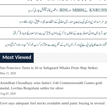
KNRUHS نے MBBS اور BDS داخلوں کا نوٹیفکیشن جاری کر دیا
بیرسٹر اسدالدین اویسی کی ہدایت پر مندر میں صفائی کے انتظامات تیز، دیپیش راج ورما کا دورہ
حیدرآباد میں ملاوٹی مصالحہ جات کے خلاف بڑا کریک ڈاؤن، 25 ٹن سے زائد مصالحے ضبط، 3 گرفتار
کنگنا رناوت کا بیان: بی جے پی اور آر ایس ایس کے نظریات سے متاثر ہو کر اب خود کو "بیدار ہندو" مانتی ہوں
Most Viewed
San Francisco Turns to AI to Safeguard Whales From Ship Strikes
May 21, 2026
Arundhati Choudhary wins India's 11th Commonwealth Games gold
medal, Lovlina Borgohain settles for silver
Aug 02, 2026
Govt says adequate fuel stocks available amid panic buying in several