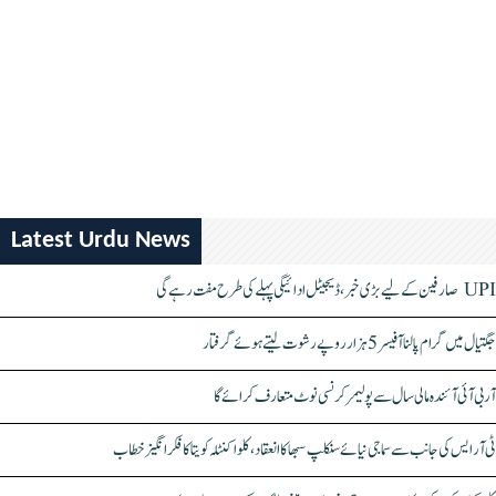
Latest Urdu News
UPI صارفین کے لیے بڑی خبر، ڈیجیٹل ادائیگی پہلے کی طرح مفت رہے گی
جگتیال میں گرام پالنا آفیسر 5 ہزار روپے رشوت لیتے ہوئے گرفتار
آر بی آئی آئندہ مالی سال سے پولیمر کرنسی نوٹ متعارف کرائے گا
ٹی آر ایس کی جانب سے سماجی نیائے سنکلپ سبھا کا انعقاد، کلواکنٹلہ کویتا کا فکر انگیز خطاب