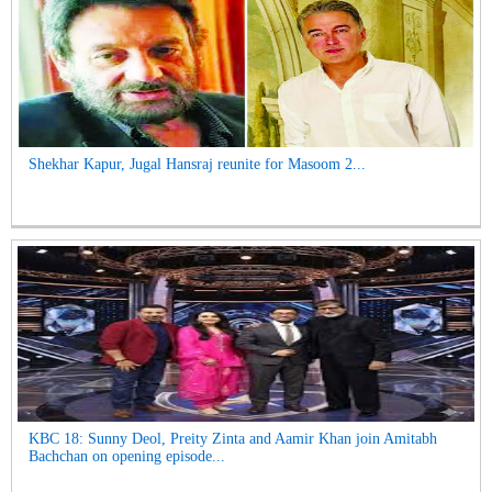
Shekhar Kapur, Jugal Hansraj reunite for Masoom 2...
KBC 18: Sunny Deol, Preity Zinta and Aamir Khan join Amitabh
Bachchan on opening episode...