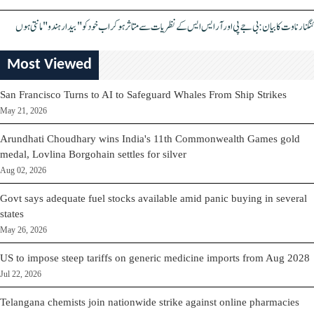
کنگنا رناوت کا بیان: بی جے پی اور آر ایس ایس کے نظریات سے متاثر ہو کر اب خود کو "بیدار ہندو" مانتی ہوں
Most Viewed
San Francisco Turns to AI to Safeguard Whales From Ship Strikes
May 21, 2026
Arundhati Choudhary wins India's 11th Commonwealth Games gold
medal, Lovlina Borgohain settles for silver
Aug 02, 2026
Govt says adequate fuel stocks available amid panic buying in several
states
May 26, 2026
US to impose steep tariffs on generic medicine imports from Aug 2028
Jul 22, 2026
Telangana chemists join nationwide strike against online pharmacies