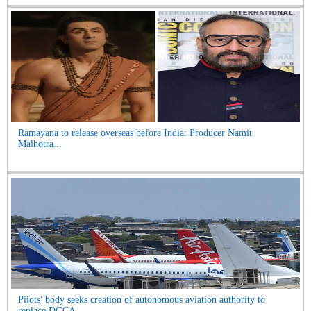
Ramayana to release overseas before India: Producer Namit
Malhotra...
Pilots' body seeks creation of autonomous aviation authority to
replace DGCA...