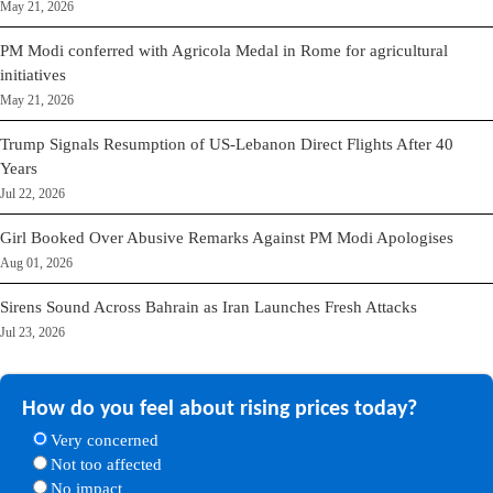
May 21, 2026
PM Modi conferred with Agricola Medal in Rome for agricultural
initiatives
May 21, 2026
Trump Signals Resumption of US-Lebanon Direct Flights After 40
Years
Jul 22, 2026
Girl Booked Over Abusive Remarks Against PM Modi Apologises
Aug 01, 2026
Sirens Sound Across Bahrain as Iran Launches Fresh Attacks
Jul 23, 2026
How do you feel about rising prices today?
Very concerned
Not too affected
No impact