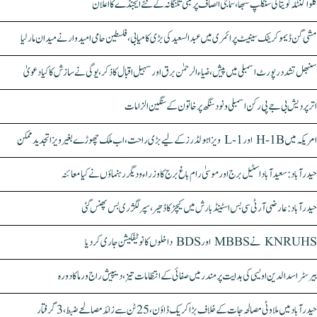
کلواکنٹلہ کویتا کی سنکلپ سبھا، سماجی انصاف پر مبنی تلنگانہ کے نئے ایجنڈے کا اعلان
مشی گن ڈیموکریٹک سینیٹ پرائمری میں عبدالسعید کی بڑی کامیابی، فلسطین حامی امیدوار نے میدان مار لیا
سنبھل تشدد رپورٹ اسمبلی میں پیش، ضیاء الرحمٰن برق اور سہیل اقبال کا ذکر، یوگی نے سازش کا کیا دعویٰ
اتر پردیش بی جے پی رکن اسمبلی ونود سنگھ پر خاتون کے سنگین الزامات
امریکہ میں H-1B اور L-1 ویزا ہولڈرز کے لیے بڑی راحت، اب ملک چھوڑے بغیر ویزا تجدید ممکن
حیدرآباد: سعیدآباد اسٹیل برج اور موسیٰ رام باغ برج کا وزراء و دیگر رہنماؤں نے کیا معائنہ
حیدرآباد: عارضی آر ٹی سی بس اسٹینڈ بارش میں کیچڑ کا ڈھیر، سپر لگژری بس پھنس گئی
KNRUHS نے MBBS اور BDS داخلوں کا نوٹیفکیشن جاری کر دیا
بیرسٹر اسدالدین اویسی کی ہدایت پر مندر میں صفائی کے انتظامات تیز، دیپیش راج ورما کا دورہ
حیدرآباد میں ملاوٹی مصالحہ جات کے خلاف بڑا کریک ڈاؤن، 25 ٹن سے زائد مصالحے ضبط، 3 گرفتار