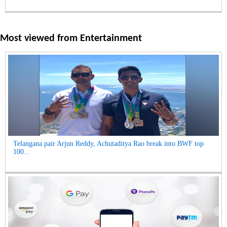
Most viewed from
Entertainment
Telangana pair Arjun Reddy, Achutaditya Rao break into BWF top
100...