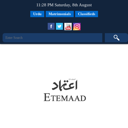
11:28 PM Saturday, 8th August
Urdu
Matrimonials
Classifieds