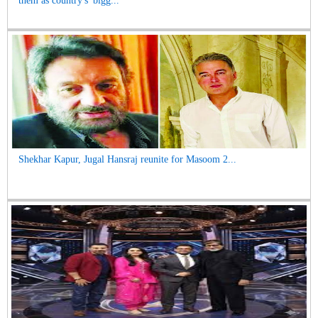
them as country's 'bigg...
Shekhar Kapur, Jugal Hansraj reunite for Masoom 2...