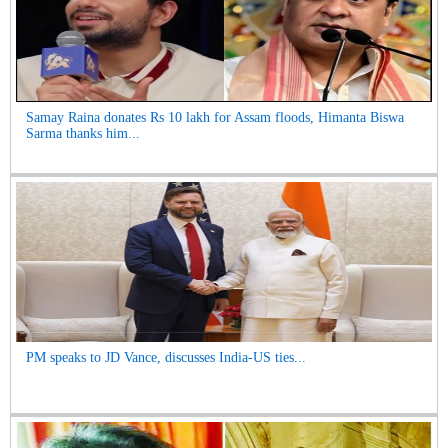
Samay Raina donates Rs 10 lakh for Assam floods, Himanta Biswa
Sarma thanks him...
PM speaks to JD Vance, discusses India-US ties...