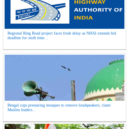
Regional Ring Road project faces fresh delay as NHAI extends bid
deadline for sixth time...
Bengal cops pressuring mosques to remove loudspeakers, claim
Muslim leaders...