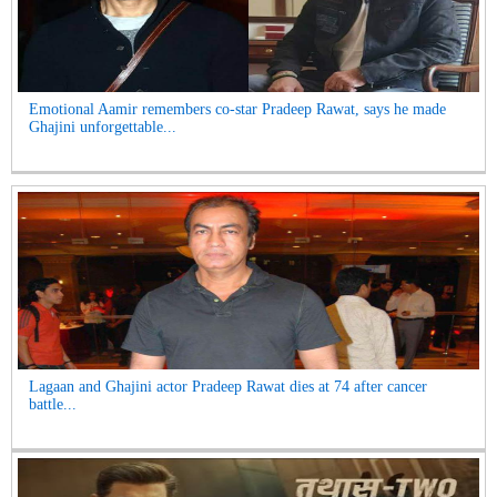
Emotional Aamir remembers co-star Pradeep Rawat, says he made
Ghajini unforgettable...
Lagaan and Ghajini actor Pradeep Rawat dies at 74 after cancer
battle...