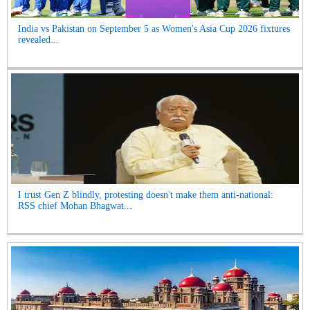
India vs Pakistan on September 5 as Women's Asia Cup 2026 fixtures
revealed...
I trust Gen Z blindly, protesting doesn't make them anti-national:
RSS chief Mohan Bhagwat...