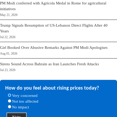
PM Modi conferred with Agricola Medal in Rome for agricultural
initiatives
May 21, 2026
Trump Signals Resumption of US-Lebanon Direct Flights After 40
Years
Jul 22, 2026
Girl Booked Over Abusive Remarks Against PM Modi Apologises
Aug 01, 2026
Sirens Sound Across Bahrain as Iran Launches Fresh Attacks
Jul 23, 2026
How do you feel about rising prices today?
Very concerned
Not too affected
No impact