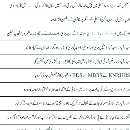
سنبھل تشدد رپورٹ اسمبلی میں پیش، ضیاء الرحمٰن برق اور سہیل اقبال کا ذکر، یوگی نے سازش کا کیا دعویٰ
اتر پردیش بی جے پی رکن اسمبلی ونود سنگھ پر خاتون کے سنگین الزامات
امریکہ میں H-1B اور L-1 ویزا ہولڈرز کے لیے بڑی راحت، اب ملک چھوڑے بغیر ویزا تجدید ممکن
حیدرآباد: سعیدآباد اسٹیل برج اور موسیٰ رام باغ برج کا وزراء و دیگر رہنماؤں نے کیا معائنہ
حیدرآباد: عارضی آر ٹی سی بس اسٹینڈ بارش میں کیچڑ کا ڈھیر، سپر لگژری بس پھنس گئی
KNRUHS نے MBBS اور BDS داخلوں کا نوٹیفکیشن جاری کر دیا
بیرسٹر اسدالدین اویسی کی ہدایت پر مندر میں صفائی کے انتظامات تیز، دیپیش راج ورما کا دورہ
حیدرآباد میں ملاوٹی مصالحہ جات کے خلاف بڑا کریک ڈاؤن، 25 ٹن سے زائد مصالحے ضبط، 3 گرفتار
کنگنا رناوت کا بیان: بی جے پی اور آر ایس ایس کے نظریات سے متاثر ہو کر اب خود کو "بیدار ہندو" مانتی ہوں