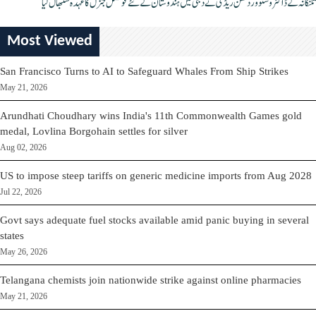
تلنگانہ کے ڈاکٹر وشنو وردھن ریڈی نے دبئی میں ہندوستان کے نئے قونصل جنرل کا عہدہ سنبھال لیا
Most Viewed
San Francisco Turns to AI to Safeguard Whales From Ship Strikes
May 21, 2026
Arundhati Choudhary wins India's 11th Commonwealth Games gold
medal, Lovlina Borgohain settles for silver
Aug 02, 2026
US to impose steep tariffs on generic medicine imports from Aug 2028
Jul 22, 2026
Govt says adequate fuel stocks available amid panic buying in several
states
May 26, 2026
Telangana chemists join nationwide strike against online pharmacies
May 21, 2026