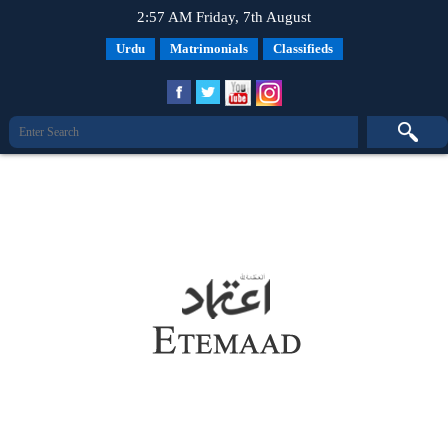
2:57 AM Friday, 7th August
Urdu
Matrimonials
Classifieds