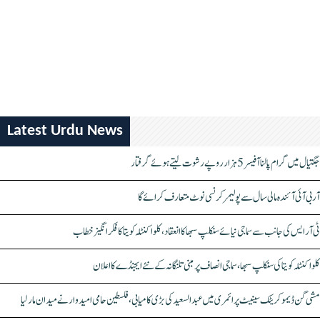
Latest Urdu News
جگتیال میں گرام پالنا آفیسر 5 ہزار روپے رشوت لیتے ہوئے گرفتار
آر بی آئی آئندہ مالی سال سے پولیمر کرنسی نوٹ متعارف کرائے گا
ٹی آر ایس کی جانب سے سماجی نیائے سنکلپ سبھا کا انعقاد، کلواکنٹلہ کویتا کا فکر انگیز خطاب
کلواکنٹلہ کویتا کی سنکلپ سبھا، سماجی انصاف پر مبنی تلنگانہ کے نئے ایجنڈے کا اعلان
مشی گن ڈیموکریٹک سینیٹ پرائمری میں عبدالسعید کی بڑی کامیابی، فلسطین حامی امیدوار نے میدان مار لیا