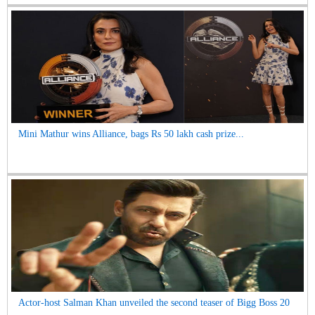
Mini Mathur wins Alliance, bags Rs 50 lakh cash prize...
Actor-host Salman Khan unveiled the second teaser of Bigg Boss 20
...