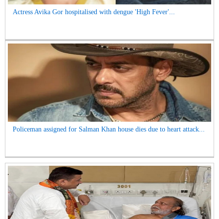
Actress Avika Gor hospitalised with dengue 'High Fever'...
Policeman assigned for Salman Khan house dies due to heart attack...