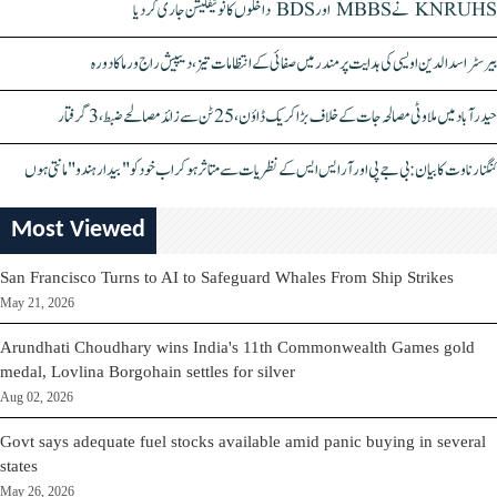
KNRUHS نے MBBS اور BDS داخلوں کا نوٹیفکیشن جاری کر دیا
بیرسٹر اسدالدین اویسی کی ہدایت پر مندر میں صفائی کے انتظامات تیز، دیپیش راج ورما کا دورہ
حیدرآباد میں ملاوٹی مصالحہ جات کے خلاف بڑا کریک ڈاؤن، 25 ٹن سے زائد مصالحے ضبط، 3 گرفتار
کنگنا رناوت کا بیان: بی جے پی اور آر ایس ایس کے نظریات سے متاثر ہو کر اب خود کو "بیدار ہندو" مانتی ہوں
Most Viewed
San Francisco Turns to AI to Safeguard Whales From Ship Strikes
May 21, 2026
Arundhati Choudhary wins India's 11th Commonwealth Games gold
medal, Lovlina Borgohain settles for silver
Aug 02, 2026
Govt says adequate fuel stocks available amid panic buying in several
states
May 26, 2026