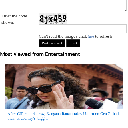
Enter the code
shown:
Can't read the image? click
to refresh
here
Most viewed from
Entertainment
After CJP remarks row, Kangana Ranaut takes U-turn on Gen Z, hails
them as country's 'bigg...