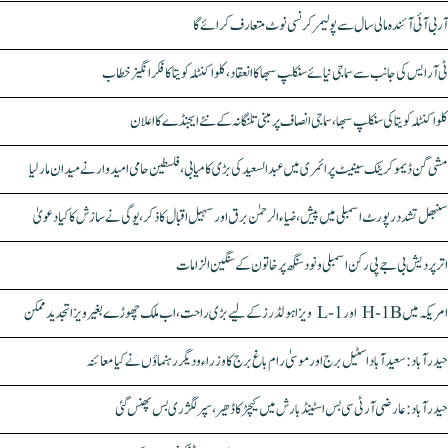
آر بی آئی آئندہ مالی سال سے پولیمر کرنسی نوٹ متعارف کرائے گا
ٹی آر ایس کی جانب سے سماجی نیائے سنکلپ سبھا کا انعقاد، کلواکنٹلہ کویتا کا فکر انگیز خطاب
کلواکنٹلہ کویتا کی سنکلپ سبھا، سماجی انصاف پر مبنی تلنگانہ کے نئے ایجنڈے کا اعلان
مشی گن ڈیموکریٹک سینیٹ پرائمری میں عبدالسعید کی بڑی کامیابی، فلسطین حامی امیدوار نے میدان مار لیا
سنبھل تشدد رپورٹ اسمبلی میں پیش، ضیاء الرحمٰن برق اور سہیل اقبال کا ذکر، یوگی نے سازش کا کیا دعویٰ
اتر پردیش بی جے پی رکن اسمبلی ونود سنگھ پر خاتون کے سنگین الزامات
امریکہ میں H-1B اور L-1 ویزا ہولڈرز کے لیے بڑی راحت، اب ملک چھوڑے بغیر ویزا تجدید ممکن
حیدرآباد: سعیدآباد اسٹیل برج اور موسیٰ رام باغ برج کا وزراء و دیگر رہنماؤں نے کیا معائنہ
حیدرآباد: عارضی آر ٹی سی بس اسٹینڈ بارش میں کیچڑ کا ڈھیر، سپر لگژری بس پھنس گئی