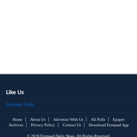
Like Us
Etemaad Daily
Home
About Us
Advertise With Us
All Polls
Epaper
Archives
Privacy Policy
Contact Us
Download Etemaad App
© 2026 Etemaad Daily News, All Rights Reserved.