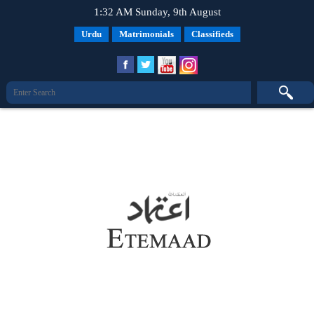
1:32 AM Sunday, 9th August
Urdu
Matrimonials
Classifieds