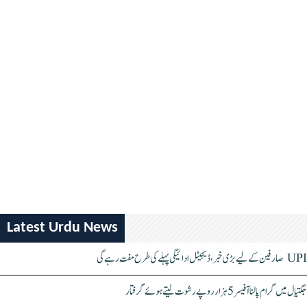
Latest Urdu News
UPI صارفین کے لیے بڑی خبر، ڈیجیٹل ادائیگی پہلے کی طرح مفت رہے گی
جگتیال میں گرام پالنا آفیسر 5 ہزار روپے رشوت لیتے ہوئے گرفتار