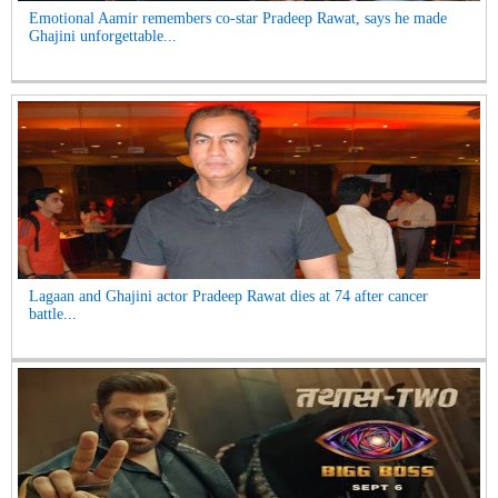
Emotional Aamir remembers co-star Pradeep Rawat, says he made
Ghajini unforgettable...
Lagaan and Ghajini actor Pradeep Rawat dies at 74 after cancer
battle...