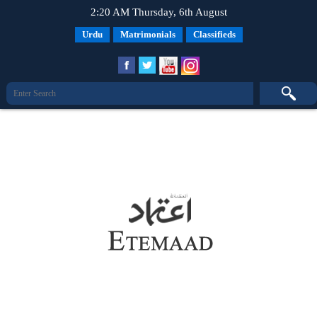
2:20 AM Thursday, 6th August
Urdu
Matrimonials
Classifieds