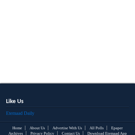
Like Us
Etemaad Daily
Home
About Us
Advertise With Us
All Polls
Epaper
Archives
Privacy Policy
Contact Us
Download Etemaad App