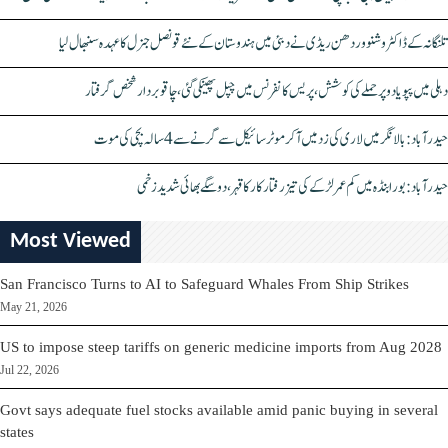
تلنگانہ کے ڈاکٹر وشنو وردھن ریڈی نے دبئی میں ہندوستان کے نئے قونصل جنرل کا عہدہ سنبھال لیا
دہلی میں پپو یادو پر حملے کی کوشش، پریس کانفرنس میں چپل پھینکی گئی، چاقو بردار شخص گرفتار
حیدرآباد: بالا نگر میں لاری کی زد میں آکر موٹرسائیکل سے گرنے سے 4 سالہ بچی کی موت
حیدرآباد: بورابنڈہ میں کم عمر لڑکے کی تیز رفتار کار کا قہر، دو سگے بھائی شدید زخمی
Most Viewed
San Francisco Turns to AI to Safeguard Whales From Ship Strikes
May 21, 2026
US to impose steep tariffs on generic medicine imports from Aug 2028
Jul 22, 2026
Govt says adequate fuel stocks available amid panic buying in several
states