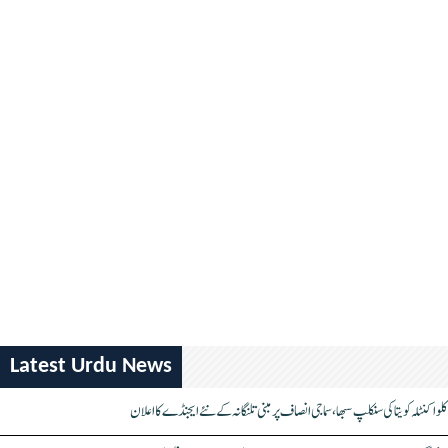
Latest Urdu News
کلواکنٹلہ کویتا کی سنکلپ سبھا، سماجی انصاف پر مبنی تلنگانہ کے نئے ایجنڈے کا اعلان