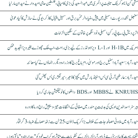
مشی گن ڈیموکریٹک سینیٹ پرائمری میں عبدالسعید کی بڑی کامیابی، فلسطین حامی امیدوار نے میدان مار لیا
سنبھل تشدد رپورٹ اسمبلی میں پیش، ضیاء الرحمٰن برق اور سہیل اقبال کا ذکر، یوگی نے سازش کا کیا دعویٰ
اتر پردیش بی جے پی رکن اسمبلی ونود سنگھ پر خاتون کے سنگین الزامات
امریکہ میں H-1B اور L-1 ویزا ہولڈرز کے لیے بڑی راحت، اب ملک چھوڑے بغیر ویزا تجدید ممکن
حیدرآباد: سعیدآباد اسٹیل برج اور موسیٰ رام باغ برج کا وزراء و دیگر رہنماؤں نے کیا معائنہ
حیدرآباد: عارضی آر ٹی سی بس اسٹینڈ بارش میں کیچڑ کا ڈھیر، سپر لگژری بس پھنس گئی
KNRUHS نے MBBS اور BDS داخلوں کا نوٹیفکیشن جاری کر دیا
بیرسٹر اسدالدین اویسی کی ہدایت پر مندر میں صفائی کے انتظامات تیز، دیپیش راج ورما کا دورہ
حیدرآباد میں ملاوٹی مصالحہ جات کے خلاف بڑا کریک ڈاؤن، 25 ٹن سے زائد مصالحے ضبط، 3 گرفتار
کنگنا رناوت کا بیان: بی جے پی اور آر ایس ایس کے نظریات سے متاثر ہو کر اب خود کو "بیدار ہندو" مانتی ہوں