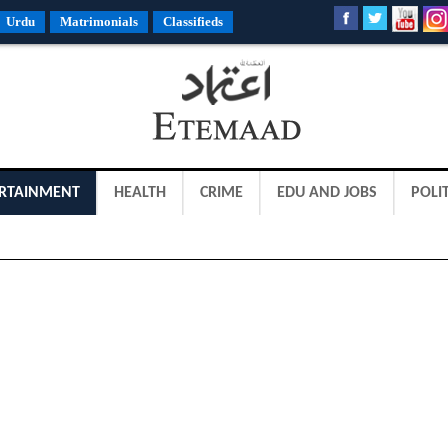
Urdu
Matrimonials
Classifieds
RTAINMENT
HEALTH
CRIME
EDU AND JOBS
POLIT