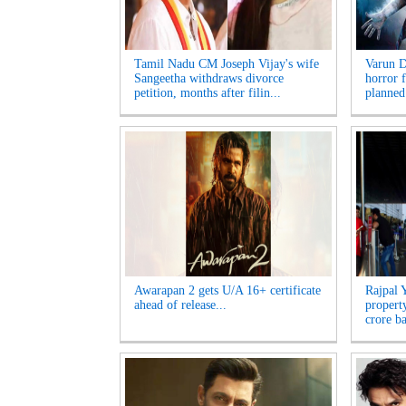
Tamil Nadu CM Joseph Vijay's wife
Varun D
Sangeetha withdraws divorce
horror f
petition, months after filin...
planned
Awarapan 2 gets U/A 16+ certificate
Rajpal 
ahead of release...
propert
crore ba