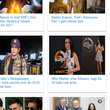
hawan to lead YRF's first
Ranbir Kapoor, Yash's Ramayana
ilm, theatrical release
Part 1 gets release date...
 for 2027 ...
Yadav's Shahjahanpur
Mini Mathur wins Alliance, bags Rs
y faces auction over Rs 16.61
50 lakh cash prize...
nk dues...