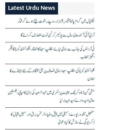
Latest Urdu News
جگتیال میں گرام پالنا آفیسر 5 ہزار روپے رشوت لیتے ہوئے گرفتار
آر بی آئی آئندہ مالی سال سے پولیمر کرنسی نوٹ متعارف کرائے گا
ٹی آر ایس کی جانب سے سماجی نیائے سنکلپ سبھا کا انعقاد، کلواکنٹلہ کویتا کا فکر
انگیز خطاب
کلواکنٹلہ کویتا کی سنکلپ سبھا، سماجی انصاف پر مبنی تلنگانہ کے نئے ایجنڈے کا
اعلان
مشی گن ڈیموکریٹک سینیٹ پرائمری میں عبدالسعید کی بڑی کامیابی، فلسطین
حامی امیدوار نے میدان مار لیا
سنبھل تشدد رپورٹ اسمبلی میں پیش، ضیاء الرحمٰن برق اور سہیل اقبال کا
ذکر، یوگی نے سازش کا کیا دعویٰ