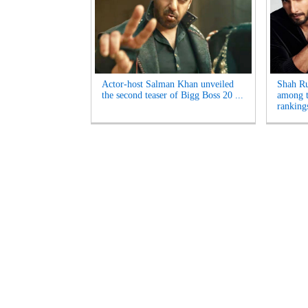
Actor-host Salman Khan unveiled
Shah R
the second teaser of Bigg Boss 20 ...
among t
rankings