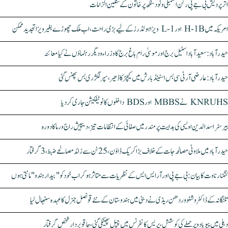
اتر پردیش بی جے پی رکن اسمبلی ونود سنگھ پر خاتون کے سنگین الزامات
امریکہ میں H-1B اور L-1 ویزا ہولڈرز کے لیے بڑی راحت، اب ملک چھوڑے بغیر ویزا تجدید ممکن
حیدرآباد: سعیدآباد اسٹیل برج اور موسیٰ رام باغ برج کا وزراء و دیگر رہنماؤں نے کیا معائنہ
حیدرآباد: عارضی آر ٹی سی بس اسٹینڈ بارش میں کیچڑ کا ڈھیر، سپر لگژری بس پھنس گئی
KNRUHS نے MBBS اور BDS داخلوں کا نوٹیفکیشن جاری کر دیا
بیرسٹر اسدالدین اویسی کی ہدایت پر مندر میں صفائی کے انتظامات تیز، دیپیش راج ورما کا دورہ
حیدرآباد میں ملاوٹی مصالحہ جات کے خلاف بڑا کریک ڈاؤن، 25 ٹن سے زائد مصالحے ضبط، 3 گرفتار
کنگنا رناوت کا بیان: بی جے پی اور آر ایس ایس کے نظریات سے متاثر ہو کر اب خود کو "بیدار ہندو" مانتی ہوں
تلنگانہ کے ڈاکٹر وشنو وردھن ریڈی نے دبئی میں ہندوستان کے نئے قونصل جنرل کا عہدہ سنبھال لیا
دہلی میں پپو یادو پر حملے کی کوشش، پریس کانفرنس میں چپل پھینکی گئی، چاقو بردار شخص گرفتار