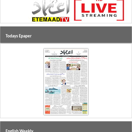
Todays Epaper
English Weekly