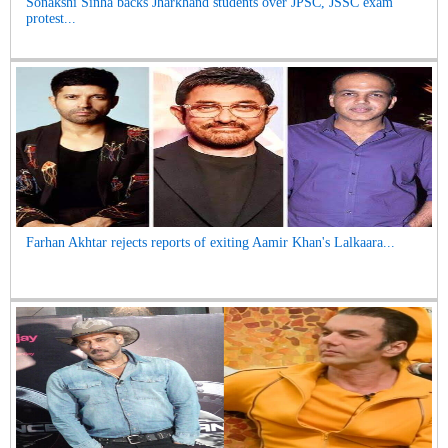
Sonakshi Sinha backs Jharkhand students over JPSC, JSSC exam
protest...
Farhan Akhtar rejects reports of exiting Aamir Khan's Lalkaara...