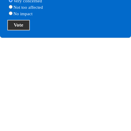
Very concerned
Not too affected
No impact