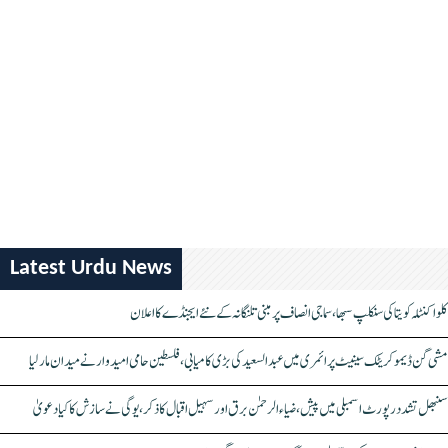
Latest Urdu News
کلواکنٹلہ کویتا کی سنکلپ سبھا، سماجی انصاف پر مبنی تلنگانہ کے نئے ایجنڈے کا اعلان
مشی گن ڈیموکریٹک سینیٹ پرائمری میں عبدالسعید کی بڑی کامیابی، فلسطین حامی امیدوار نے میدان مار لیا
سنبھل تشدد رپورٹ اسمبلی میں پیش، ضیاء الرحمٰن برق اور سہیل اقبال کا ذکر، یوگی نے سازش کا کیا دعویٰ