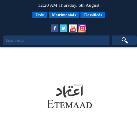
12:20 AM Thursday, 6th August
Urdu
Matrimonials
Classifieds