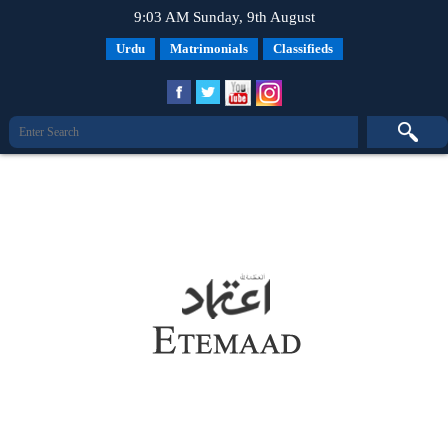
9:03 AM Sunday, 9th August
Urdu
Matrimonials
Classifieds