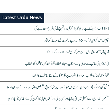
Latest Urdu News
UPI صارفین کے لیے بڑی خبر، ڈیجیٹل ادائیگی پہلے کی طرح مفت رہے گی
جگتیال میں گرام پالنا آفیسر 5 ہزار روپے رشوت لیتے ہوئے گرفتار
آر بی آئی آئندہ مالی سال سے پولیمر کرنسی نوٹ متعارف کرائے گا
ٹی آر ایس کی جانب سے سماجی نیائے سنکلپ سبھا کا انعقاد، کلواکنٹلہ کویتا کا فکر انگیز خطاب
کلواکنٹلہ کویتا کی سنکلپ سبھا، سماجی انصاف پر مبنی تلنگانہ کے نئے ایجنڈے کا اعلان
مشی گن ڈیموکریٹک سینیٹ پرائمری میں عبدالسعید کی بڑی کامیابی، فلسطین حامی امیدوار نے میدان مار لیا
سنبھل تشدد رپورٹ اسمبلی میں پیش، ضیاء الرحمٰن برق اور سہیل اقبال کا ذکر، یوگی نے سازش کا کیا دعویٰ