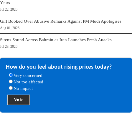
Years
Jul 22, 2026
Girl Booked Over Abusive Remarks Against PM Modi Apologises
Aug 01, 2026
Sirens Sound Across Bahrain as Iran Launches Fresh Attacks
Jul 23, 2026
How do you feel about rising prices today?
Very concerned
Not too affected
No impact