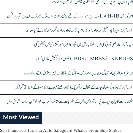
اتر پردیش بی جے پی رکن اسمبلی ونود سنگھ پر خاتون کے سنگین الزامات
امریکہ میں H-1B اور L-1 ویزا ہولڈرز کے لیے بڑی راحت، اب ملک چھوڑے بغیر ویزا تجدید ممکن
حیدرآباد: سعیدآباد اسٹیل برج اور موسیٰ رام باغ برج کا وزراء و دیگر رہنماؤں نے کیا معائنہ
حیدرآباد: عارضی آر ٹی سی بس اسٹینڈ بارش میں کیچڑ کا ڈھیر، سپر لگژری بس پھنس گئی
KNRUHS نے MBBS اور BDS داخلوں کا نوٹیفکیشن جاری کر دیا
بیرسٹر اسدالدین اویسی کی ہدایت پر مندر میں صفائی کے انتظامات تیز، دیپیش راج ورما کا دورہ
حیدرآباد میں ملاوٹی مصالحہ جات کے خلاف بڑا کریک ڈاؤن، 25 ٹن سے زائد مصالحے ضبط، 3 گرفتار
کنگنا رناوت کا بیان: بی جے پی اور آر ایس ایس کے نظریات سے متاثر ہو کر اب خود کو "بیدار ہندو" مانتی ہوں
Most Viewed
San Francisco Turns to AI to Safeguard Whales From Ship Strikes