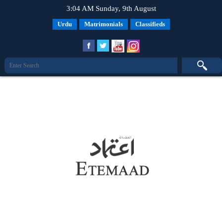
3:04 AM Sunday, 9th August
Urdu
Matrimonials
Classifieds