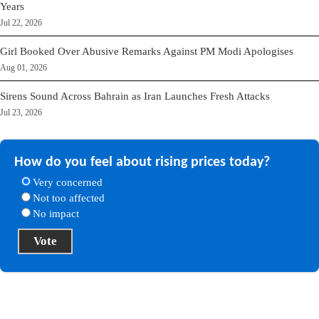
Years
Jul 22, 2026
Girl Booked Over Abusive Remarks Against PM Modi Apologises
Aug 01, 2026
Sirens Sound Across Bahrain as Iran Launches Fresh Attacks
Jul 23, 2026
How do you feel about rising prices today?
Very concerned
Not too affected
No impact