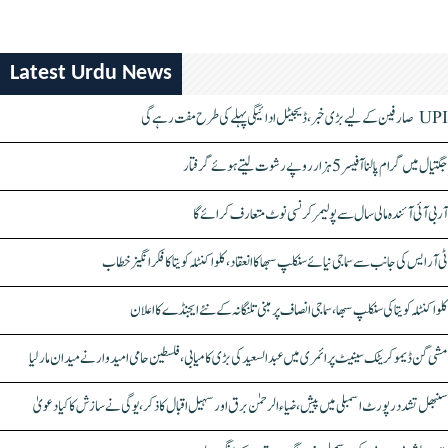
Latest Urdu News
UPI صارفین کے لیے بڑی خبر، ڈیجیٹل ادائیگی پہلے کی طرح مفت رہے گی
جگتیال میں گرام پالنا آفیسر 5 ہزار روپے رشوت لیتے ہوئے گرفتار
آر بی آئی آئندہ مالی سال سے پولیمر کرنسی نوٹ متعارف کرائے گا
ٹی آر ایس کی جانب سے سماجی نیائے سنکلپ سبھا کا انعقاد، کلواکنٹلہ کویتا کا فکر انگیز خطاب
کلواکنٹلہ کویتا کی سنکلپ سبھا، سماجی انصاف پر مبنی تلنگانہ کے نئے ایجنڈے کا اعلان
مشی گن ڈیموکریٹک سینیٹ پرائمری میں عبدالسعید کی بڑی کامیابی، فلسطین حامی امیدوار نے میدان مار لیا
سنبھل تشدد رپورٹ اسمبلی میں پیش، ضیاء الرحمٰن برق اور سہیل اقبال کا ذکر، یوگی نے سازش کا کیا دعویٰ