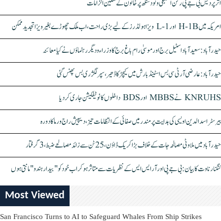
اتر پردیش بی جے پی رکن اسمبلی ونود سنگھ پر خاتون کے سنگین الزامات
امریکہ میں H-1B اور L-1 ویزا ہولڈرز کے لیے بڑی راحت، اب ملک چھوڑے بغیر ویزا تجدید ممکن
حیدرآباد: سعیدآباد اسٹیل برج اور موسیٰ رام باغ برج کا وزراء و دیگر رہنماؤں نے کیا معائنہ
حیدرآباد: عارضی آر ٹی سی بس اسٹینڈ بارش میں کیچڑ کا ڈھیر، سپر لگژری بس پھنس گئی
KNRUHS نے MBBS اور BDS داخلوں کا نوٹیفکیشن جاری کر دیا
بیرسٹر اسدالدین اویسی کی ہدایت پر مندر میں صفائی کے انتظامات تیز، دیپیش راج ورما کا دورہ
حیدرآباد میں ملاوٹی مصالحہ جات کے خلاف بڑا کریک ڈاؤن، 25 ٹن سے زائد مصالحے ضبط، 3 گرفتار
کنگنا رناوت کا بیان: بی جے پی اور آر ایس ایس کے نظریات سے متاثر ہو کر اب خود کو "بیدار ہندو" مانتی ہوں
Most Viewed
San Francisco Turns to AI to Safeguard Whales From Ship Strikes