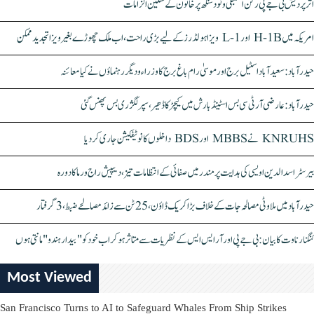
اتر پردیش بی جے پی رکن اسمبلی ونود سنگھ پر خاتون کے سنگین الزامات
امریکہ میں H-1B اور L-1 ویزا ہولڈرز کے لیے بڑی راحت، اب ملک چھوڑے بغیر ویزا تجدید ممکن
حیدرآباد: سعیدآباد اسٹیل برج اور موسیٰ رام باغ برج کا وزراء و دیگر رہنماؤں نے کیا معائنہ
حیدرآباد: عارضی آر ٹی سی بس اسٹینڈ بارش میں کیچڑ کا ڈھیر، سپر لگژری بس پھنس گئی
KNRUHS نے MBBS اور BDS داخلوں کا نوٹیفکیشن جاری کر دیا
بیرسٹر اسدالدین اویسی کی ہدایت پر مندر میں صفائی کے انتظامات تیز، دیپیش راج ورما کا دورہ
حیدرآباد میں ملاوٹی مصالحہ جات کے خلاف بڑا کریک ڈاؤن، 25 ٹن سے زائد مصالحے ضبط، 3 گرفتار
کنگنا رناوت کا بیان: بی جے پی اور آر ایس ایس کے نظریات سے متاثر ہو کر اب خود کو "بیدار ہندو" مانتی ہوں
Most Viewed
San Francisco Turns to AI to Safeguard Whales From Ship Strikes