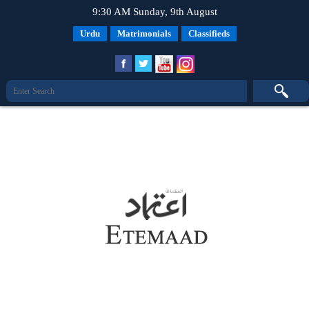
9:30 AM Sunday, 9th August
Urdu
Matrimonials
Classifieds