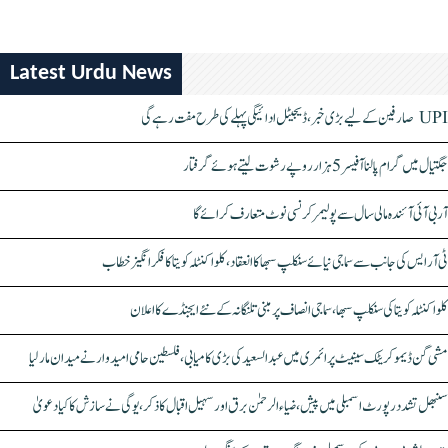
Latest Urdu News
UPI صارفین کے لیے بڑی خبر، ڈیجیٹل ادائیگی پہلے کی طرح مفت رہے گی
جگتیال میں گرام پالنا آفیسر 5 ہزار روپے رشوت لیتے ہوئے گرفتار
آر بی آئی آئندہ مالی سال سے پولیمر کرنسی نوٹ متعارف کرائے گا
ٹی آر ایس کی جانب سے سماجی نیائے سنکلپ سبھا کا انعقاد، کلواکنٹلہ کویتا کا فکر انگیز خطاب
کلواکنٹلہ کویتا کی سنکلپ سبھا، سماجی انصاف پر مبنی تلنگانہ کے نئے ایجنڈے کا اعلان
مشی گن ڈیموکریٹک سینیٹ پرائمری میں عبدالسعید کی بڑی کامیابی، فلسطین حامی امیدوار نے میدان مار لیا
سنبھل تشدد رپورٹ اسمبلی میں پیش، ضیاء الرحمٰن برق اور سہیل اقبال کا ذکر، یوگی نے سازش کا کیا دعویٰ