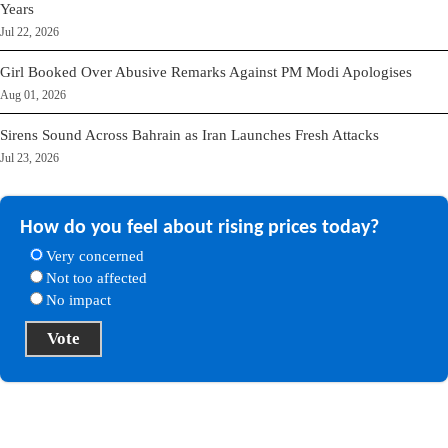
Years
Jul 22, 2026
Girl Booked Over Abusive Remarks Against PM Modi Apologises
Aug 01, 2026
Sirens Sound Across Bahrain as Iran Launches Fresh Attacks
Jul 23, 2026
How do you feel about rising prices today?
Very concerned
Not too affected
No impact