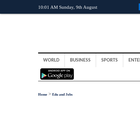
10:01 AM Sunday, 9th August
WORLD
BUSINESS
SPORTS
ENTE
>
Home
Edu and Jobs