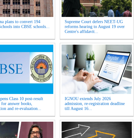
na plans to convert 194
Supreme Court defers NEET-UG
chools into CBSE schools...
reforms hearing to August 19 over
Centre's affidavit...
ens Class 10 post-result
IGNOU extends July 2026
for answer books,
admission, re-registration deadline
tion and re-evaluation...
till August 16...