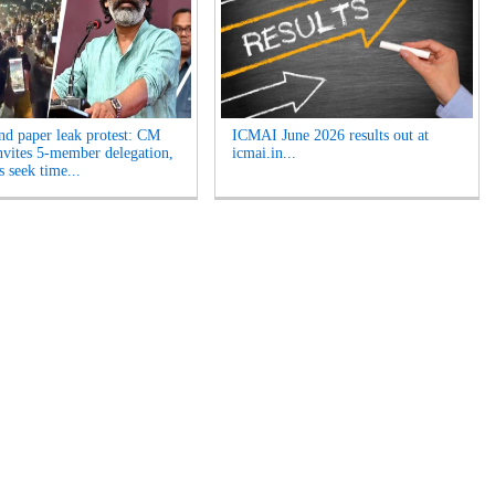
nd paper leak protest: CM
ICMAI June 2026 results out at
nvites 5-member delegation,
icmai.in...
s seek time...