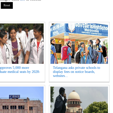
approves 5,000 more
Telangana asks private schools to
duate medical seats by 2028-
display fees on notice boards,
websites...