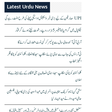
Latest Urdu News
UPI صارفین کے لیے بڑی خبر، ڈیجیٹل ادائیگی پہلے کی طرح مفت رہے گی
جگتیال میں گرام پالنا آفیسر 5 ہزار روپے رشوت لیتے ہوئے گرفتار
آر بی آئی آئندہ مالی سال سے پولیمر کرنسی نوٹ متعارف کرائے گا
ٹی آر ایس کی جانب سے سماجی نیائے سنکلپ سبھا کا انعقاد، کلواکنٹلہ کویتا کا فکر
انگیز خطاب
کلواکنٹلہ کویتا کی سنکلپ سبھا، سماجی انصاف پر مبنی تلنگانہ کے نئے ایجنڈے کا
اعلان
مشی گن ڈیموکریٹک سینیٹ پرائمری میں عبدالسعید کی بڑی کامیابی، فلسطین
حامی امیدوار نے میدان مار لیا
سنبھل تشدد رپورٹ اسمبلی میں پیش، ضیاء الرحمٰن برق اور سہیل اقبال کا