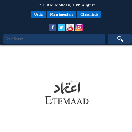
3:10 AM Monday, 10th August
Urdu
Matrimonials
Classifieds