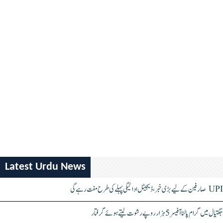
Latest Urdu News
UPI صارفین کے لیے بڑی خبر، ڈیجیٹل ادائیگی پہلے کی طرح مفت رہے گی
جگتیال میں گرام پالنا آفیسر 5 ہزار روپے رشوت لیتے ہوئے گرفتار