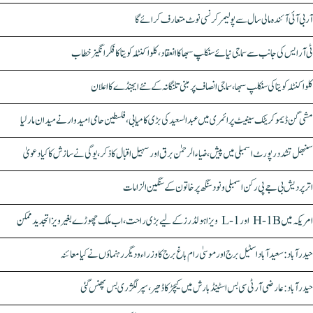
آر بی آئی آئندہ مالی سال سے پولیمر کرنسی نوٹ متعارف کرائے گا
ٹی آر ایس کی جانب سے سماجی نیائے سنکلپ سبھا کا انعقاد، کلواکنٹلہ کویتا کا فکر انگیز خطاب
کلواکنٹلہ کویتا کی سنکلپ سبھا، سماجی انصاف پر مبنی تلنگانہ کے نئے ایجنڈے کا اعلان
مشی گن ڈیموکریٹک سینیٹ پرائمری میں عبدالسعید کی بڑی کامیابی، فلسطین حامی امیدوار نے میدان مار لیا
سنبھل تشدد رپورٹ اسمبلی میں پیش، ضیاء الرحمٰن برق اور سہیل اقبال کا ذکر، یوگی نے سازش کا کیا دعویٰ
اتر پردیش بی جے پی رکن اسمبلی ونود سنگھ پر خاتون کے سنگین الزامات
امریکہ میں H-1B اور L-1 ویزا ہولڈرز کے لیے بڑی راحت، اب ملک چھوڑے بغیر ویزا تجدید ممکن
حیدرآباد: سعیدآباد اسٹیل برج اور موسیٰ رام باغ برج کا وزراء و دیگر رہنماؤں نے کیا معائنہ
حیدرآباد: عارضی آر ٹی سی بس اسٹینڈ بارش میں کیچڑ کا ڈھیر، سپر لگژری بس پھنس گئی