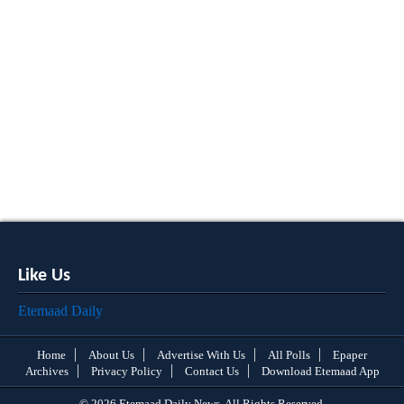
Like Us
Etemaad Daily
Home
About Us
Advertise With Us
All Polls
Epaper
Archives
Privacy Policy
Contact Us
Download Etemaad App
© 2026 Etemaad Daily News, All Rights Reserved.