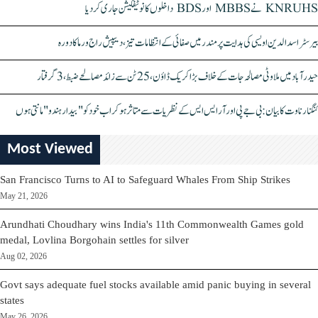
KNRUHS نے MBBS اور BDS داخلوں کا نوٹیفکیشن جاری کر دیا
بیرسٹر اسدالدین اویسی کی ہدایت پر مندر میں صفائی کے انتظامات تیز، دیپیش راج ورما کا دورہ
حیدرآباد میں ملاوٹی مصالحہ جات کے خلاف بڑا کریک ڈاؤن، 25 ٹن سے زائد مصالحے ضبط، 3 گرفتار
کنگنا رناوت کا بیان: بی جے پی اور آر ایس ایس کے نظریات سے متاثر ہو کر اب خود کو "بیدار ہندو" مانتی ہوں
Most Viewed
San Francisco Turns to AI to Safeguard Whales From Ship Strikes
May 21, 2026
Arundhati Choudhary wins India's 11th Commonwealth Games gold
medal, Lovlina Borgohain settles for silver
Aug 02, 2026
Govt says adequate fuel stocks available amid panic buying in several
states
May 26, 2026