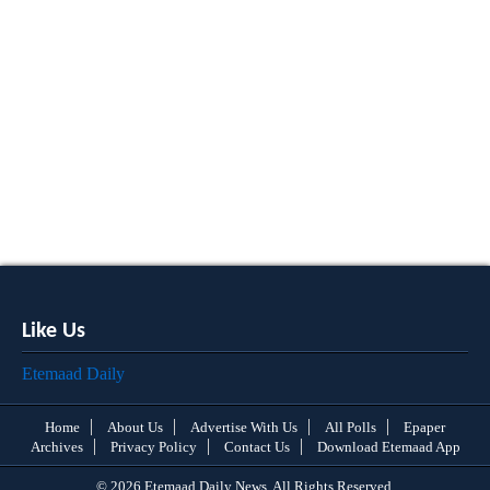
Like Us
Etemaad Daily
Home
About Us
Advertise With Us
All Polls
Epaper
Archives
Privacy Policy
Contact Us
Download Etemaad App
© 2026 Etemaad Daily News, All Rights Reserved.