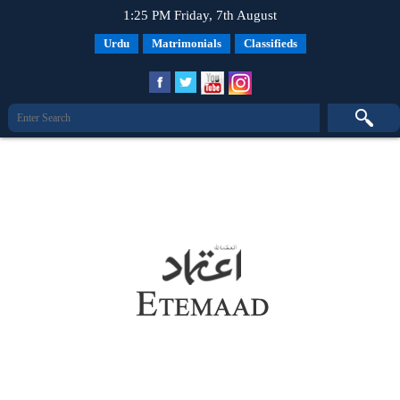
1:25 PM Friday, 7th August
Urdu
Matrimonials
Classifieds