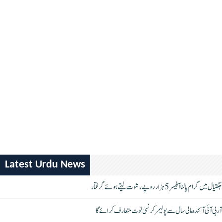
Latest Urdu News
جگتیال میں گرام پالنا آفیسر 5 ہزار روپے رشوت لیتے ہوئے گرفتار
آر بی آئی آئندہ مالی سال سے پولیمر کرنسی نوٹ متعارف کرائے گا