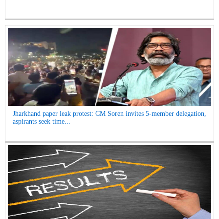
Jharkhand paper leak protest: CM Soren invites 5-member delegation,
aspirants seek time...