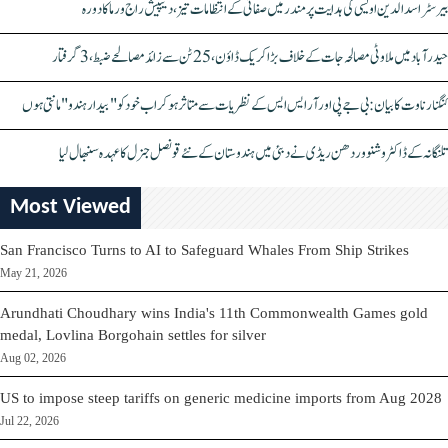
بیرسٹر اسدالدین اویسی کی ہدایت پر مندر میں صفائی کے انتظامات تیز، دیپیش راج ورما کا دورہ
حیدرآباد میں ملاوٹی مصالحہ جات کے خلاف بڑا کریک ڈاؤن، 25 ٹن سے زائد مصالحے ضبط، 3 گرفتار
کنگنا رناوت کا بیان: بی جے پی اور آر ایس ایس کے نظریات سے متاثر ہو کر اب خود کو "بیدار ہندو" مانتی ہوں
تلنگانہ کے ڈاکٹر وشنو وردھن ریڈی نے دبئی میں ہندوستان کے نئے قونصل جنرل کا عہدہ سنبھال لیا
Most Viewed
San Francisco Turns to AI to Safeguard Whales From Ship Strikes
May 21, 2026
Arundhati Choudhary wins India's 11th Commonwealth Games gold
medal, Lovlina Borgohain settles for silver
Aug 02, 2026
US to impose steep tariffs on generic medicine imports from Aug 2028
Jul 22, 2026