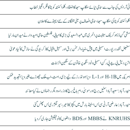
ٹی آر ایس کی جانب سے سماجی نیائے سنکلپ سبھا کا انعقاد، کلواکنٹلہ کویتا کا فکر انگیز خطاب
کلواکنٹلہ کویتا کی سنکلپ سبھا، سماجی انصاف پر مبنی تلنگانہ کے نئے ایجنڈے کا اعلان
مشی گن ڈیموکریٹک سینیٹ پرائمری میں عبدالسعید کی بڑی کامیابی، فلسطین حامی امیدوار نے میدان مار لیا
سنبھل تشدد رپورٹ اسمبلی میں پیش، ضیاء الرحمٰن برق اور سہیل اقبال کا ذکر، یوگی نے سازش کا کیا دعویٰ
اتر پردیش بی جے پی رکن اسمبلی ونود سنگھ پر خاتون کے سنگین الزامات
امریکہ میں H-1B اور L-1 ویزا ہولڈرز کے لیے بڑی راحت، اب ملک چھوڑے بغیر ویزا تجدید ممکن
حیدرآباد: سعیدآباد اسٹیل برج اور موسیٰ رام باغ برج کا وزراء و دیگر رہنماؤں نے کیا معائنہ
حیدرآباد: عارضی آر ٹی سی بس اسٹینڈ بارش میں کیچڑ کا ڈھیر، سپر لگژری بس پھنس گئی
KNRUHS نے MBBS اور BDS داخلوں کا نوٹیفکیشن جاری کر دیا