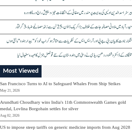
بیرسٹر اسدالدین اویسی کی ہدایت پر مندر میں صفائی کے انتظامات تیز، دیپیش راج ورما کا دورہ
حیدرآباد میں ملاوٹی مصالحہ جات کے خلاف بڑا کریک ڈاؤن، 25 ٹن سے زائد مصالحے ضبط، 3 گرفتار
کنگنا رناوت کا بیان: بی جے پی اور آر ایس ایس کے نظریات سے متاثر ہو کر اب خود کو "بیدار ہندو" مانتی ہوں
تلنگانہ کے ڈاکٹر وشنو وردھن ریڈی نے دبئی میں ہندوستان کے نئے قونصل جنرل کا عہدہ سنبھال لیا
Most Viewed
San Francisco Turns to AI to Safeguard Whales From Ship Strikes
May 21, 2026
Arundhati Choudhary wins India's 11th Commonwealth Games gold
medal, Lovlina Borgohain settles for silver
Aug 02, 2026
US to impose steep tariffs on generic medicine imports from Aug 2028