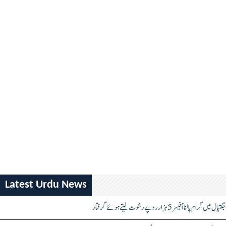
Latest Urdu News
جگتیال میں گرام پالنا آفیسر 5 ہزار روپے رشوت لیتے ہوئے گرفتار