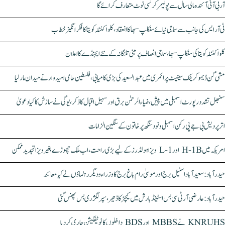
آر بی آئی آئندہ مالی سال سے پولیمر کرنسی نوٹ متعارف کرائے گا
ٹی آر ایس کی جانب سے سماجی نیائے سنکلپ سبھا کا انعقاد، کلواکنٹلہ کویتا کا فکر انگیز خطاب
کلواکنٹلہ کویتا کی سنکلپ سبھا، سماجی انصاف پر مبنی تلنگانہ کے نئے ایجنڈے کا اعلان
مشی گن ڈیموکریٹک سینیٹ پرائمری میں عبدالسعید کی بڑی کامیابی، فلسطین حامی امیدوار نے میدان مار لیا
سنبھل تشدد رپورٹ اسمبلی میں پیش، ضیاء الرحمٰن برق اور سہیل اقبال کا ذکر، یوگی نے سازش کا کیا دعویٰ
اتر پردیش بی جے پی رکن اسمبلی ونود سنگھ پر خاتون کے سنگین الزامات
امریکہ میں H-1B اور L-1 ویزا ہولڈرز کے لیے بڑی راحت، اب ملک چھوڑے بغیر ویزا تجدید ممکن
حیدرآباد: سعیدآباد اسٹیل برج اور موسیٰ رام باغ برج کا وزراء و دیگر رہنماؤں نے کیا معائنہ
حیدرآباد: عارضی آر ٹی سی بس اسٹینڈ بارش میں کیچڑ کا ڈھیر، سپر لگژری بس پھنس گئی
KNRUHS نے MBBS اور BDS داخلوں کا نوٹیفکیشن جاری کر دیا