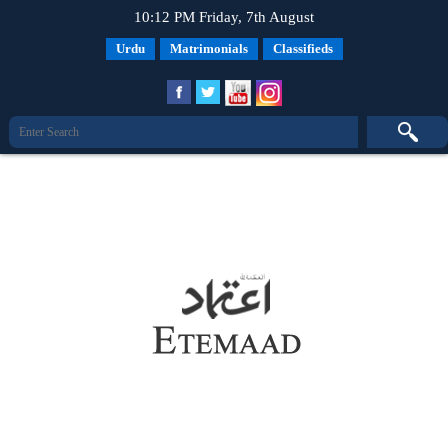
10:12 PM Friday, 7th August
Urdu
Matrimonials
Classifieds