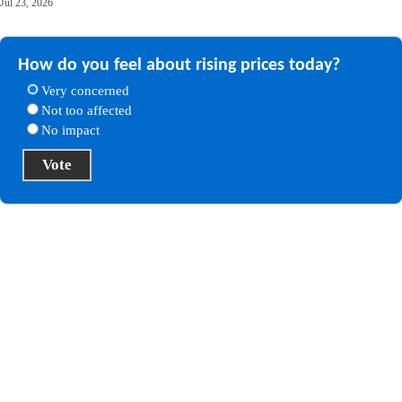
Jul 23, 2026
How do you feel about rising prices today?
Very concerned
Not too affected
No impact