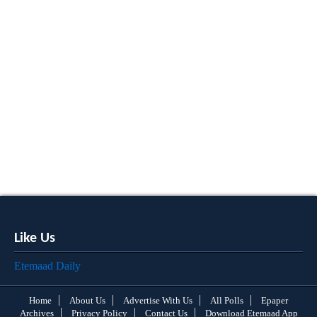
Like Us
Etemaad Daily
Home
About Us
Advertise With Us
All Polls
Epaper
Archives
Privacy Policy
Contact Us
Download Etemaad App