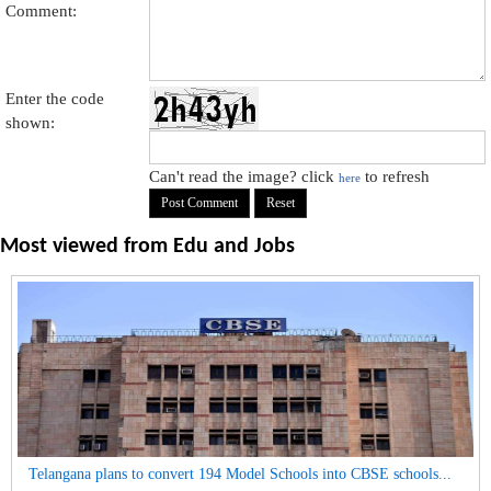
Comment:
Enter the code
shown:
Can't read the image? click
to refresh
here
Most viewed from
Edu and Jobs
Telangana plans to convert 194 Model Schools into CBSE schools...