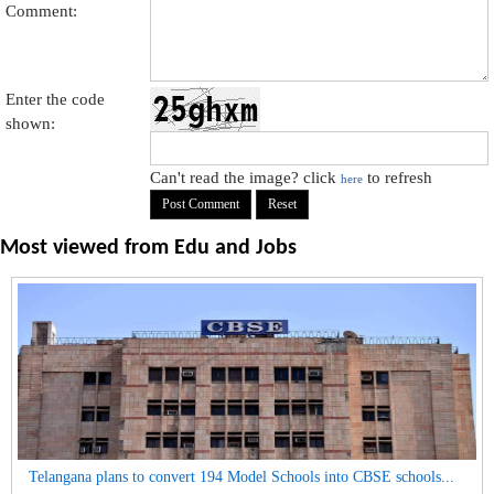
Comment:
Enter the code
shown:
Can't read the image? click
to refresh
here
Most viewed from
Edu and Jobs
Telangana plans to convert 194 Model Schools into CBSE schools...