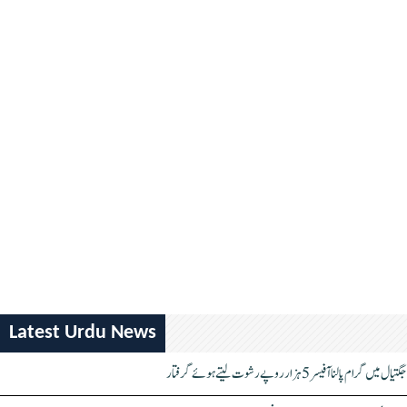
Latest Urdu News
جگتیال میں گرام پالنا آفیسر 5 ہزار روپے رشوت لیتے ہوئے گرفتار