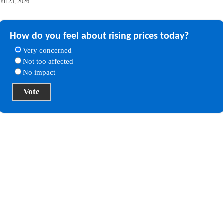
Jul 23, 2026
How do you feel about rising prices today?
Very concerned
Not too affected
No impact