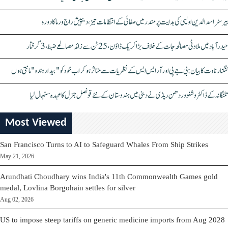
بیرسٹر اسدالدین اویسی کی ہدایت پر مندر میں صفائی کے انتظامات تیز، دیپیش راج ورما کا دورہ
حیدرآباد میں ملاوٹی مصالحہ جات کے خلاف بڑا کریک ڈاؤن، 25 ٹن سے زائد مصالحے ضبط، 3 گرفتار
کنگنا رناوت کا بیان: بی جے پی اور آر ایس ایس کے نظریات سے متاثر ہو کر اب خود کو "بیدار ہندو" مانتی ہوں
تلنگانہ کے ڈاکٹر وشنو وردھن ریڈی نے دبئی میں ہندوستان کے نئے قونصل جنرل کا عہدہ سنبھال لیا
Most Viewed
San Francisco Turns to AI to Safeguard Whales From Ship Strikes
May 21, 2026
Arundhati Choudhary wins India's 11th Commonwealth Games gold
medal, Lovlina Borgohain settles for silver
Aug 02, 2026
US to impose steep tariffs on generic medicine imports from Aug 2028