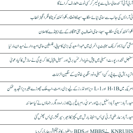
آر بی آئی آئندہ مالی سال سے پولیمر کرنسی نوٹ متعارف کرائے گا
ٹی آر ایس کی جانب سے سماجی نیائے سنکلپ سبھا کا انعقاد، کلواکنٹلہ کویتا کا فکر انگیز خطاب
کلواکنٹلہ کویتا کی سنکلپ سبھا، سماجی انصاف پر مبنی تلنگانہ کے نئے ایجنڈے کا اعلان
مشی گن ڈیموکریٹک سینیٹ پرائمری میں عبدالسعید کی بڑی کامیابی، فلسطین حامی امیدوار نے میدان مار لیا
سنبھل تشدد رپورٹ اسمبلی میں پیش، ضیاء الرحمٰن برق اور سہیل اقبال کا ذکر، یوگی نے سازش کا کیا دعویٰ
اتر پردیش بی جے پی رکن اسمبلی ونود سنگھ پر خاتون کے سنگین الزامات
امریکہ میں H-1B اور L-1 ویزا ہولڈرز کے لیے بڑی راحت، اب ملک چھوڑے بغیر ویزا تجدید ممکن
حیدرآباد: سعیدآباد اسٹیل برج اور موسیٰ رام باغ برج کا وزراء و دیگر رہنماؤں نے کیا معائنہ
حیدرآباد: عارضی آر ٹی سی بس اسٹینڈ بارش میں کیچڑ کا ڈھیر، سپر لگژری بس پھنس گئی
KNRUHS نے MBBS اور BDS داخلوں کا نوٹیفکیشن جاری کر دیا