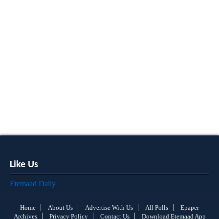
Like Us
Etemaad Daily
Home
About Us
Advertise With Us
All Polls
Epaper
Archives
Privacy Policy
Contact Us
Download Etemaad App