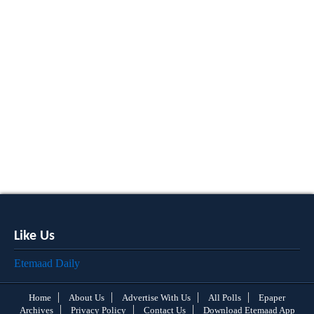
Like Us
Etemaad Daily
Home
About Us
Advertise With Us
All Polls
Epaper
Archives
Privacy Policy
Contact Us
Download Etemaad App