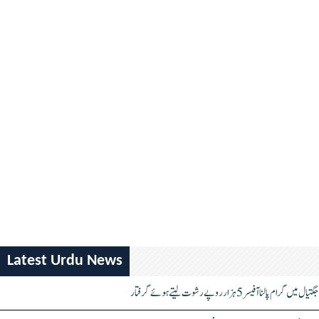
Latest Urdu News
جگتیال میں گرام پالنا آفیسر 5 ہزار روپے رشوت لیتے ہوئے گرفتار