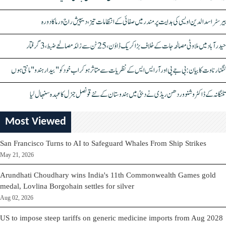
بیرسٹر اسدالدین اویسی کی ہدایت پر مندر میں صفائی کے انتظامات تیز، دیپیش راج ورما کا دورہ
حیدرآباد میں ملاوٹی مصالحہ جات کے خلاف بڑا کریک ڈاؤن، 25 ٹن سے زائد مصالحے ضبط، 3 گرفتار
کنگنا رناوت کا بیان: بی جے پی اور آر ایس ایس کے نظریات سے متاثر ہو کر اب خود کو "بیدار ہندو" مانتی ہوں
تلنگانہ کے ڈاکٹر وشنو وردھن ریڈی نے دبئی میں ہندوستان کے نئے قونصل جنرل کا عہدہ سنبھال لیا
Most Viewed
San Francisco Turns to AI to Safeguard Whales From Ship Strikes
May 21, 2026
Arundhati Choudhary wins India's 11th Commonwealth Games gold
medal, Lovlina Borgohain settles for silver
Aug 02, 2026
US to impose steep tariffs on generic medicine imports from Aug 2028