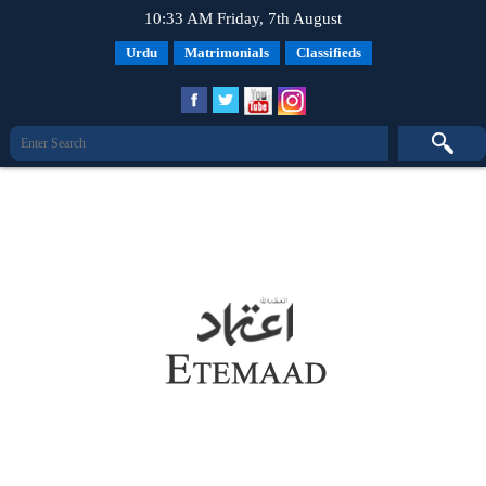
10:33 AM Friday, 7th August
Urdu
Matrimonials
Classifieds