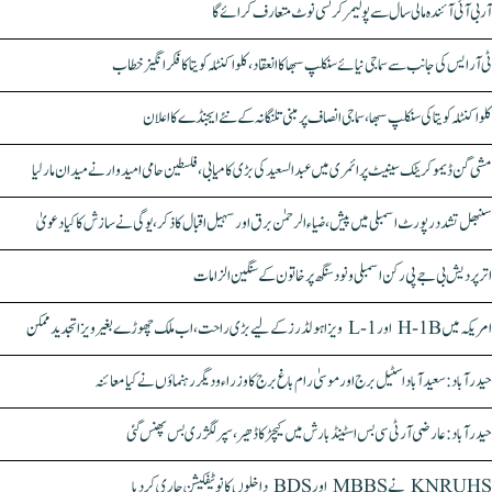
آر بی آئی آئندہ مالی سال سے پولیمر کرنسی نوٹ متعارف کرائے گا
ٹی آر ایس کی جانب سے سماجی نیائے سنکلپ سبھا کا انعقاد، کلواکنٹلہ کویتا کا فکر انگیز خطاب
کلواکنٹلہ کویتا کی سنکلپ سبھا، سماجی انصاف پر مبنی تلنگانہ کے نئے ایجنڈے کا اعلان
مشی گن ڈیموکریٹک سینیٹ پرائمری میں عبدالسعید کی بڑی کامیابی، فلسطین حامی امیدوار نے میدان مار لیا
سنبھل تشدد رپورٹ اسمبلی میں پیش، ضیاء الرحمٰن برق اور سہیل اقبال کا ذکر، یوگی نے سازش کا کیا دعویٰ
اتر پردیش بی جے پی رکن اسمبلی ونود سنگھ پر خاتون کے سنگین الزامات
امریکہ میں H-1B اور L-1 ویزا ہولڈرز کے لیے بڑی راحت، اب ملک چھوڑے بغیر ویزا تجدید ممکن
حیدرآباد: سعیدآباد اسٹیل برج اور موسیٰ رام باغ برج کا وزراء و دیگر رہنماؤں نے کیا معائنہ
حیدرآباد: عارضی آر ٹی سی بس اسٹینڈ بارش میں کیچڑ کا ڈھیر، سپر لگژری بس پھنس گئی
KNRUHS نے MBBS اور BDS داخلوں کا نوٹیفکیشن جاری کر دیا