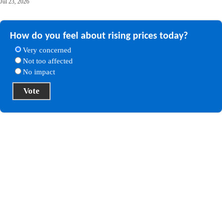
Jul 23, 2026
How do you feel about rising prices today?
Very concerned
Not too affected
No impact