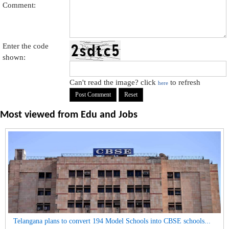
Comment:
Enter the code
shown:
Can't read the image? click
to refresh
here
Most viewed from
Edu and Jobs
Telangana plans to convert 194 Model Schools into CBSE schools...