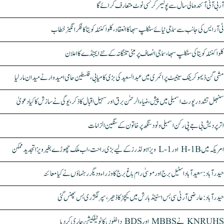
آر بی آئی آئندہ مالی سال سے پولیمر کرنسی نوٹ متعارف کرائے گا
ٹی آر ایس کی جانب سے سماجی نیائے سنکلپ سبھا کا انعقاد، کلواکنٹلہ کویتا کا فکر انگیز خطاب
کلواکنٹلہ کویتا کی سنکلپ سبھا، سماجی انصاف پر مبنی تلنگانہ کے نئے ایجنڈے کا اعلان
مشی گن ڈیموکریٹک سینیٹ پرائمری میں عبدالسعید کی بڑی کامیابی، فلسطین حامی امیدوار نے میدان مار لیا
سنبھل تشدد رپورٹ اسمبلی میں پیش، ضیاء الرحمٰن برق اور سہیل اقبال کا ذکر، یوگی نے سازش کا کیا دعویٰ
اتر پردیش بی جے پی رکن اسمبلی ونود سنگھ پر خاتون کے سنگین الزامات
امریکہ میں H-1B اور L-1 ویزا ہولڈرز کے لیے بڑی راحت، اب ملک چھوڑے بغیر ویزا تجدید ممکن
حیدرآباد: سعیدآباد اسٹیل برج اور موسیٰ رام باغ برج کا وزراء و دیگر رہنماؤں نے کیا معائنہ
حیدرآباد: عارضی آر ٹی سی بس اسٹینڈ بارش میں کیچڑ کا ڈھیر، سپر لگژری بس پھنس گئی
KNRUHS نے MBBS اور BDS داخلوں کا نوٹیفکیشن جاری کر دیا