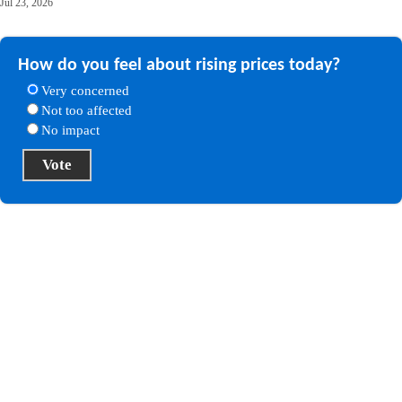
Jul 23, 2026
How do you feel about rising prices today?
Very concerned
Not too affected
No impact