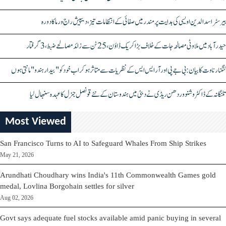
بیرسٹر اسدالدین اویسی کی ہدایت پر مندر میں صفائی کے انتظامات تیز، دیپیش راج ورما کا دورہ
حیدرآباد میں ملاوٹی مصالحہ جات کے خلاف بڑا کریک ڈاؤن، 25 ٹن سے زائد مصالحے ضبط، 3 گرفتار
کنگنا رناوت کا بیان: بی جے پی اور آر ایس ایس کے نظریات سے متاثر ہو کر اب خود کو "بیدار ہندو" مانتی ہوں
تلنگانہ کے ڈاکٹر وشنو وردھن ریڈی نے دبئی میں ہندوستان کے نئے قونصل جنرل کا عہدہ سنبھال لیا
Most Viewed
San Francisco Turns to AI to Safeguard Whales From Ship Strikes
May 21, 2026
Arundhati Choudhary wins India's 11th Commonwealth Games gold
medal, Lovlina Borgohain settles for silver
Aug 02, 2026
Govt says adequate fuel stocks available amid panic buying in several