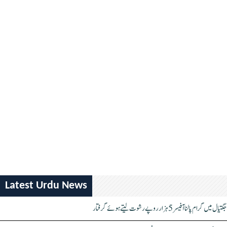
Latest Urdu News
جگتیال میں گرام پالنا آفیسر 5 ہزار روپے رشوت لیتے ہوئے گرفتار