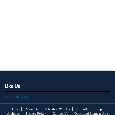
Like Us
Etemaad Daily
Home
About Us
Advertise With Us
All Polls
Epaper
Archives
Privacy Policy
Contact Us
Download Etemaad App