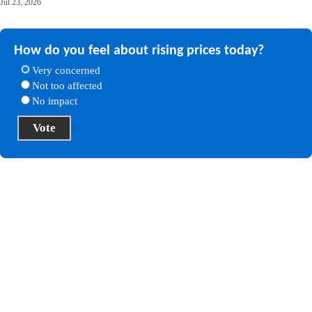
Jul 23, 2026
How do you feel about rising prices today?
Very concerned
Not too affected
No impact