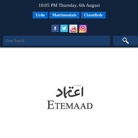
10:05 PM Thursday, 6th August
Urdu
Matrimonials
Classifieds