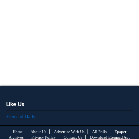
Like Us
Etemaad Daily
Home
About Us
Advertise With Us
All Polls
Epaper
Archives
Privacy Policy
Contact Us
Download Etemaad App