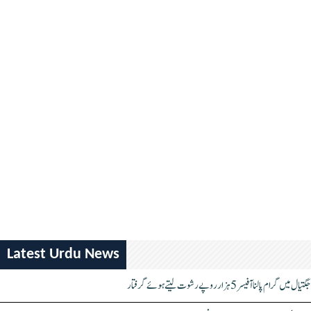
Latest Urdu News
جگتیال میں گرام پالنا آفیسر 5 ہزار روپے رشوت لیتے ہوئے گرفتار