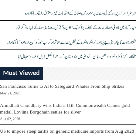
بیرسٹر اسدالدین اویسی کی ہدایت پر مندر میں صفائی کے انتظامات تیز، دیپیش راج ورما کا دورہ
حیدرآباد میں ملاوٹی مصالحہ جات کے خلاف بڑا کریک ڈاؤن، 25 ٹن سے زائد مصالحے ضبط، 3 گرفتار
کنگنا رناوت کا بیان: بی جے پی اور آر ایس ایس کے نظریات سے متاثر ہو کر اب خود کو "بیدار ہندو" مانتی ہوں
تلنگانہ کے ڈاکٹر وشنو وردھن ریڈی نے دبئی میں ہندوستان کے نئے قونصل جنرل کا عہدہ سنبھال لیا
Most Viewed
San Francisco Turns to AI to Safeguard Whales From Ship Strikes
May 21, 2026
Arundhati Choudhary wins India's 11th Commonwealth Games gold
medal, Lovlina Borgohain settles for silver
Aug 02, 2026
US to impose steep tariffs on generic medicine imports from Aug 2028