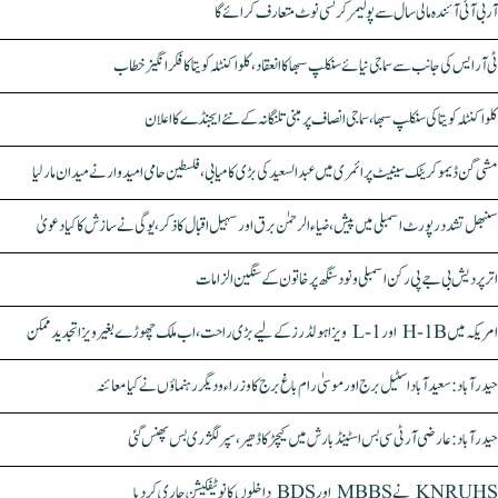
آر بی آئی آئندہ مالی سال سے پولیمر کرنسی نوٹ متعارف کرائے گا
ٹی آر ایس کی جانب سے سماجی نیائے سنکلپ سبھا کا انعقاد، کلواکنٹلہ کویتا کا فکر انگیز خطاب
کلواکنٹلہ کویتا کی سنکلپ سبھا، سماجی انصاف پر مبنی تلنگانہ کے نئے ایجنڈے کا اعلان
مشی گن ڈیموکریٹک سینیٹ پرائمری میں عبدالسعید کی بڑی کامیابی، فلسطین حامی امیدوار نے میدان مار لیا
سنبھل تشدد رپورٹ اسمبلی میں پیش، ضیاء الرحمٰن برق اور سہیل اقبال کا ذکر، یوگی نے سازش کا کیا دعویٰ
اتر پردیش بی جے پی رکن اسمبلی ونود سنگھ پر خاتون کے سنگین الزامات
امریکہ میں H-1B اور L-1 ویزا ہولڈرز کے لیے بڑی راحت، اب ملک چھوڑے بغیر ویزا تجدید ممکن
حیدرآباد: سعیدآباد اسٹیل برج اور موسیٰ رام باغ برج کا وزراء و دیگر رہنماؤں نے کیا معائنہ
حیدرآباد: عارضی آر ٹی سی بس اسٹینڈ بارش میں کیچڑ کا ڈھیر، سپر لگژری بس پھنس گئی
KNRUHS نے MBBS اور BDS داخلوں کا نوٹیفکیشن جاری کر دیا