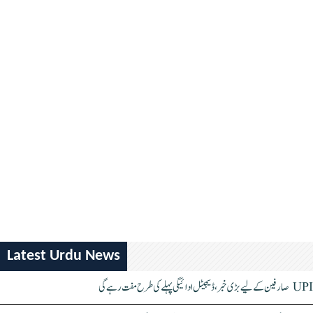
Latest Urdu News
UPI صارفین کے لیے بڑی خبر، ڈیجیٹل ادائیگی پہلے کی طرح مفت رہے گی