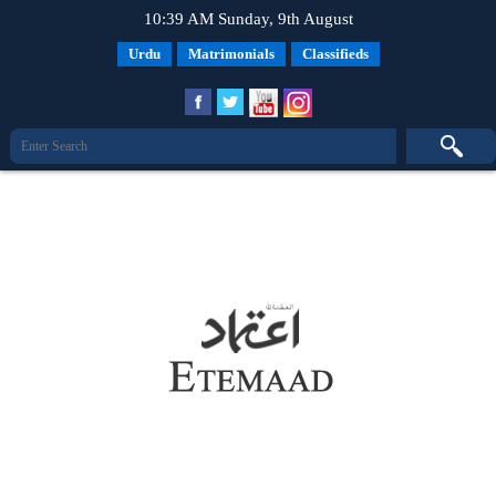
10:39 AM Sunday, 9th August
Urdu
Matrimonials
Classifieds