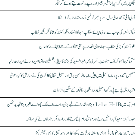
جگتیال میں گرام پالنا آفیسر 5 ہزار روپے رشوت لیتے ہوئے گرفتار
آر بی آئی آئندہ مالی سال سے پولیمر کرنسی نوٹ متعارف کرائے گا
ٹی آر ایس کی جانب سے سماجی نیائے سنکلپ سبھا کا انعقاد، کلواکنٹلہ کویتا کا فکر انگیز خطاب
کلواکنٹلہ کویتا کی سنکلپ سبھا، سماجی انصاف پر مبنی تلنگانہ کے نئے ایجنڈے کا اعلان
مشی گن ڈیموکریٹک سینیٹ پرائمری میں عبدالسعید کی بڑی کامیابی، فلسطین حامی امیدوار نے میدان مار لیا
سنبھل تشدد رپورٹ اسمبلی میں پیش، ضیاء الرحمٰن برق اور سہیل اقبال کا ذکر، یوگی نے سازش کا کیا دعویٰ
اتر پردیش بی جے پی رکن اسمبلی ونود سنگھ پر خاتون کے سنگین الزامات
امریکہ میں H-1B اور L-1 ویزا ہولڈرز کے لیے بڑی راحت، اب ملک چھوڑے بغیر ویزا تجدید ممکن
حیدرآباد: سعیدآباد اسٹیل برج اور موسیٰ رام باغ برج کا وزراء و دیگر رہنماؤں نے کیا معائنہ
حیدرآباد: عارضی آر ٹی سی بس اسٹینڈ بارش میں کیچڑ کا ڈھیر، سپر لگژری بس پھنس گئی