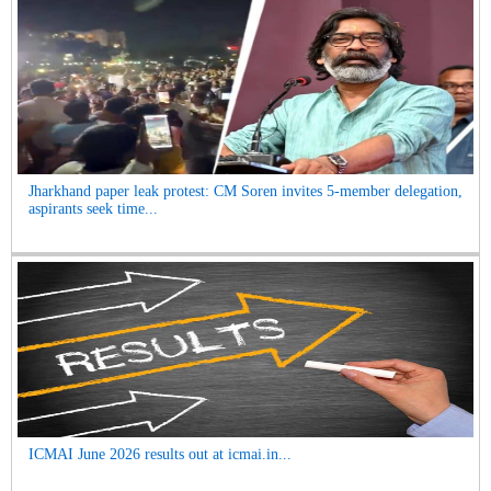
Jharkhand paper leak protest: CM Soren invites 5-member delegation,
aspirants seek time...
ICMAI June 2026 results out at icmai.in...