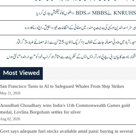
KNRUHS نے MBBS اور BDS داخلوں کا نوٹیفکیشن جاری کر دیا
بیرسٹر اسدالدین اویسی کی ہدایت پر مندر میں صفائی کے انتظامات تیز، دیپیش راج ورما کا دورہ
حیدرآباد میں ملاوٹی مصالحہ جات کے خلاف بڑا کریک ڈاؤن، 25 ٹن سے زائد مصالحے ضبط، 3 گرفتار
کنگنا رناوت کا بیان: بی جے پی اور آر ایس ایس کے نظریات سے متاثر ہو کر اب خود کو "بیدار ہندو" مانتی ہوں
Most Viewed
San Francisco Turns to AI to Safeguard Whales From Ship Strikes
May 21, 2026
Arundhati Choudhary wins India's 11th Commonwealth Games gold
medal, Lovlina Borgohain settles for silver
Aug 02, 2026
Govt says adequate fuel stocks available amid panic buying in several