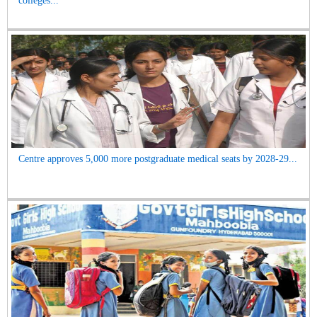
colleges...
Centre approves 5,000 more postgraduate medical seats by 2028-29...