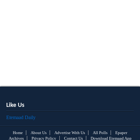
Like Us
Etemaad Daily
Home
About Us
Advertise With Us
All Polls
Epaper
Archives
Privacy Policy
Contact Us
Download Etemaad App