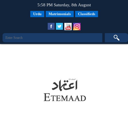
5:58 PM Saturday, 8th August
Urdu
Matrimonials
Classifieds