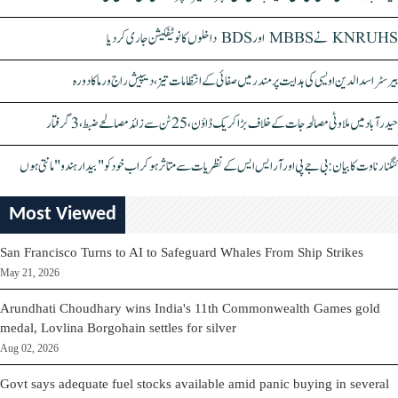
KNRUHS نے MBBS اور BDS داخلوں کا نوٹیفکیشن جاری کر دیا
بیرسٹر اسدالدین اویسی کی ہدایت پر مندر میں صفائی کے انتظامات تیز، دیپیش راج ورما کا دورہ
حیدرآباد میں ملاوٹی مصالحہ جات کے خلاف بڑا کریک ڈاؤن، 25 ٹن سے زائد مصالحے ضبط، 3 گرفتار
کنگنا رناوت کا بیان: بی جے پی اور آر ایس ایس کے نظریات سے متاثر ہو کر اب خود کو "بیدار ہندو" مانتی ہوں
Most Viewed
San Francisco Turns to AI to Safeguard Whales From Ship Strikes
May 21, 2026
Arundhati Choudhary wins India's 11th Commonwealth Games gold
medal, Lovlina Borgohain settles for silver
Aug 02, 2026
Govt says adequate fuel stocks available amid panic buying in several