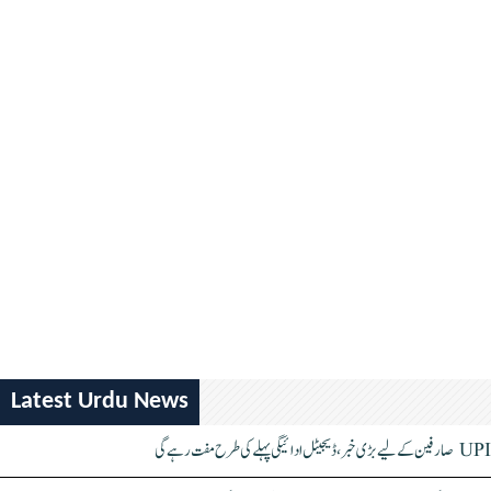
Latest Urdu News
UPI صارفین کے لیے بڑی خبر، ڈیجیٹل ادائیگی پہلے کی طرح مفت رہے گی