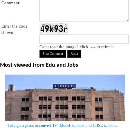
Comment:
Enter the code
shown:
Can't read the image? click
to refresh
here
Most viewed from
Edu and Jobs
Telangana plans to convert 194 Model Schools into CBSE schools...