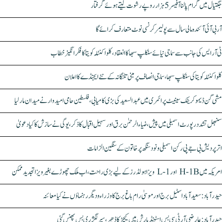
جگتیال میں گرام پالنا آفیسر 5 ہزار روپے رشوت لیتے ہوئے گرفتار
آر بی آئی آئندہ مالی سال سے پولیمر کرنسی نوٹ متعارف کرائے گا
ٹی آر ایس کی جانب سے سماجی نیائے سنکلپ سبھا کا انعقاد، کلواکنٹلہ کویتا کا فکر انگیز خطاب
کلواکنٹلہ کویتا کی سنکلپ سبھا، سماجی انصاف پر مبنی تلنگانہ کے نئے ایجنڈے کا اعلان
مشی گن ڈیموکریٹک سینیٹ پرائمری میں عبدالسعید کی بڑی کامیابی، فلسطین حامی امیدوار نے میدان مار لیا
سنبھل تشدد رپورٹ اسمبلی میں پیش، ضیاء الرحمٰن برق اور سہیل اقبال کا ذکر، یوگی نے سازش کا کیا دعویٰ
اتر پردیش بی جے پی رکن اسمبلی ونود سنگھ پر خاتون کے سنگین الزامات
امریکہ میں H-1B اور L-1 ویزا ہولڈرز کے لیے بڑی راحت، اب ملک چھوڑے بغیر ویزا تجدید ممکن
حیدرآباد: سعیدآباد اسٹیل برج اور موسیٰ رام باغ برج کا وزراء و دیگر رہنماؤں نے کیا معائنہ
حیدرآباد: عارضی آر ٹی سی بس اسٹینڈ بارش میں کیچڑ کا ڈھیر، سپر لگژری بس پھنس گئی