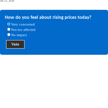
Jul 23, 2026
How do you feel about rising prices today?
Very concerned
Not too affected
No impact