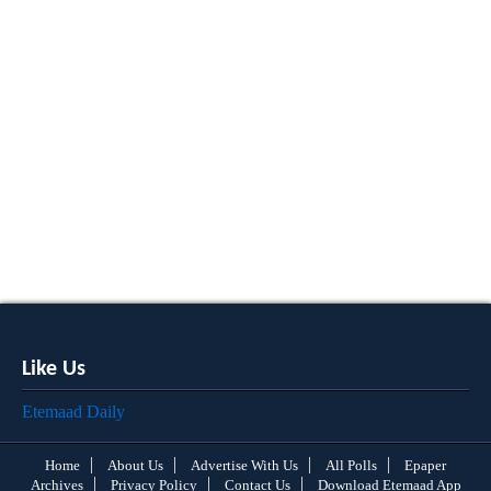
Like Us
Etemaad Daily
Home
About Us
Advertise With Us
All Polls
Epaper
Archives
Privacy Policy
Contact Us
Download Etemaad App