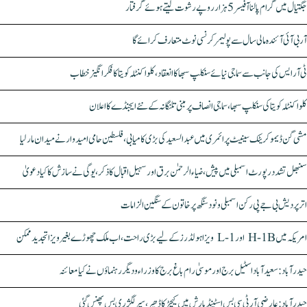
جگتیال میں گرام پالنا آفیسر 5 ہزار روپے رشوت لیتے ہوئے گرفتار
آر بی آئی آئندہ مالی سال سے پولیمر کرنسی نوٹ متعارف کرائے گا
ٹی آر ایس کی جانب سے سماجی نیائے سنکلپ سبھا کا انعقاد، کلواکنٹلہ کویتا کا فکر انگیز خطاب
کلواکنٹلہ کویتا کی سنکلپ سبھا، سماجی انصاف پر مبنی تلنگانہ کے نئے ایجنڈے کا اعلان
مشی گن ڈیموکریٹک سینیٹ پرائمری میں عبدالسعید کی بڑی کامیابی، فلسطین حامی امیدوار نے میدان مار لیا
سنبھل تشدد رپورٹ اسمبلی میں پیش، ضیاء الرحمٰن برق اور سہیل اقبال کا ذکر، یوگی نے سازش کا کیا دعویٰ
اتر پردیش بی جے پی رکن اسمبلی ونود سنگھ پر خاتون کے سنگین الزامات
امریکہ میں H-1B اور L-1 ویزا ہولڈرز کے لیے بڑی راحت، اب ملک چھوڑے بغیر ویزا تجدید ممکن
حیدرآباد: سعیدآباد اسٹیل برج اور موسیٰ رام باغ برج کا وزراء و دیگر رہنماؤں نے کیا معائنہ
حیدرآباد: عارضی آر ٹی سی بس اسٹینڈ بارش میں کیچڑ کا ڈھیر، سپر لگژری بس پھنس گئی