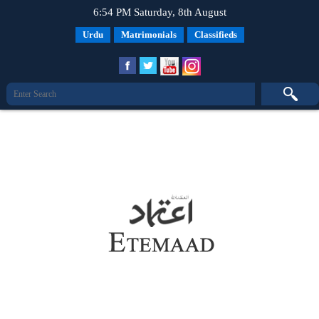
6:54 PM Saturday, 8th August
Urdu
Matrimonials
Classifieds