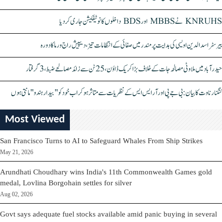
KNRUHS نے MBBS اور BDS داخلوں کا نوٹیفکیشن جاری کر دیا
بیرسٹر اسدالدین اویسی کی ہدایت پر مندر میں صفائی کے انتظامات تیز، دیپیش راج ورما کا دورہ
حیدرآباد میں ملاوٹی مصالحہ جات کے خلاف بڑا کریک ڈاؤن، 25 ٹن سے زائد مصالحے ضبط، 3 گرفتار
کنگنا رناوت کا بیان: بی جے پی اور آر ایس ایس کے نظریات سے متاثر ہو کر اب خود کو "بیدار ہندو" مانتی ہوں
Most Viewed
San Francisco Turns to AI to Safeguard Whales From Ship Strikes
May 21, 2026
Arundhati Choudhary wins India's 11th Commonwealth Games gold
medal, Lovlina Borgohain settles for silver
Aug 02, 2026
Govt says adequate fuel stocks available amid panic buying in several