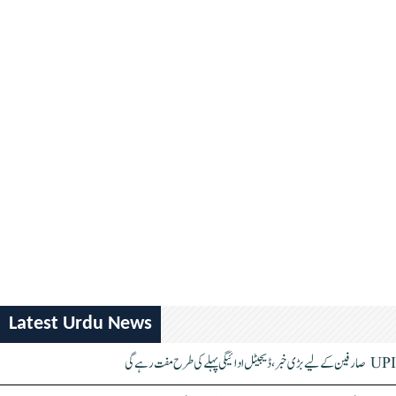
Latest Urdu News
UPI صارفین کے لیے بڑی خبر، ڈیجیٹل ادائیگی پہلے کی طرح مفت رہے گی