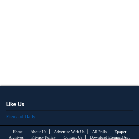
Like Us
Etemaad Daily
Home
About Us
Advertise With Us
All Polls
Epaper
Archives
Privacy Policy
Contact Us
Download Etemaad App