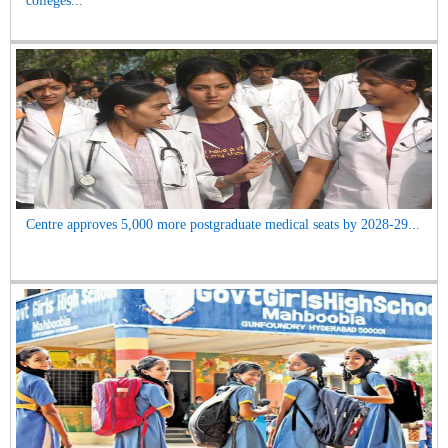
colleges...
Centre approves 5,000 more postgraduate medical seats by 2028-29...