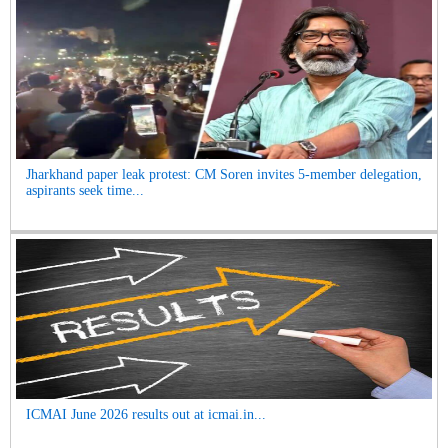
Jharkhand paper leak protest: CM Soren invites 5-member delegation,
aspirants seek time...
ICMAI June 2026 results out at icmai.in...