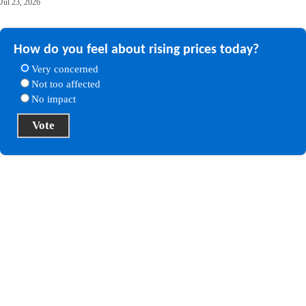
Jul 23, 2026
How do you feel about rising prices today?
Very concerned
Not too affected
No impact